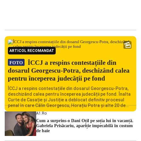
ARTICOL RECOMANDAT
ÎCCJ a respins contestațiile din
FOTO
dosarul Georgescu-Potra, deschizând calea
pentru începerea judecății pe fond
ÎCCJ a respins contestațiile din dosarul Georgescu-Potra,
deschizând calea pentru începerea judecății pe fond. Înalta
Curte de Casație și Justiție a deblocat definitiv procesul
penal în care Călin Georgescu, Horațiu Potra și alte 20 de
persoane sunt acuzați de acțiuni îndreptate împotriva
A1.ro
ordinii constituționale. În ședința din camera preliminară,
Cum a surprins-o Dani Oțil pe soția lui în vacanță.
judecătorii de la instanța supremă au […]
Gabriela Prisăcariu, apariție impecabilă în costum
de baie