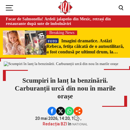
Focar de Salmonella! Ardeii jalapeño din Mexic, retrași din
restaurante după sute de îmbolnăviri
Breaking News
Imagini dramatice. Astăzi
FOTO
Rebeca, fetița călcată de o autoutilitară,
a fost condusă pe ultimul drum, la
Poduri. În sicriul alb al micuței au fost
puși pumni de bani și jucării –
EXCLUSIV
Scumpiri în lanț la benzinării.
Carburanții urcă din nou în marile
orașe
20 mai 2026, 14:20,
1
,
Redacția BZI
în
NATIONAL