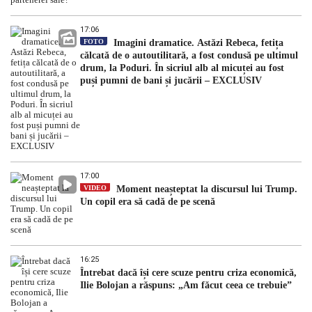
17:06
FOTO
Imagini dramatice. Astăzi Rebeca, fetița
călcată de o autoutilitară, a fost condusă pe ultimul
drum, la Poduri. În sicriul alb al micuței au fost
puși pumni de bani și jucării – EXCLUSIV
17:00
VIDEO
Moment neașteptat la discursul lui Trump.
Un copil era să cadă de pe scenă
16:25
Întrebat dacă își cere scuze pentru criza economică,
Ilie Bolojan a răspuns: „Am făcut ceea ce trebuie”