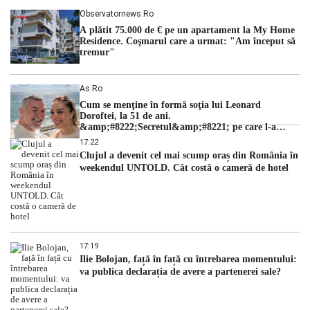
Observatornews.ro
A plătit 75.000 de € pe un apartament la My Home
Residence. Coşmarul care a urmat: "Am început să
tremur"
As.ro
Cum se menţine în formă soţia lui Leonard
Doroftei, la 51 de ani.
&amp;#8222;Secretul&amp;#8221; pe care l-a
dezvăluit
17:22
Clujul a devenit cel mai scump oraș din România în
weekendul UNTOLD. Cât costă o cameră de hotel
17:19
Ilie Bolojan, față în față cu întrebarea momentului:
va publica declarația de avere a partenerei sale?