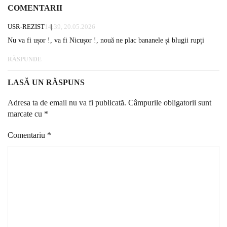
COMENTARII
USR-REZIST
14:39, 20.05.2026
Nu va fi ușor !, va fi Nicușor !, nouă ne plac bananele și blugii rupți
RĂSPUNDE
LASĂ UN RĂSPUNS
Adresa ta de email nu va fi publicată.
Câmpurile obligatorii sunt
marcate cu
*
Comentariu
*