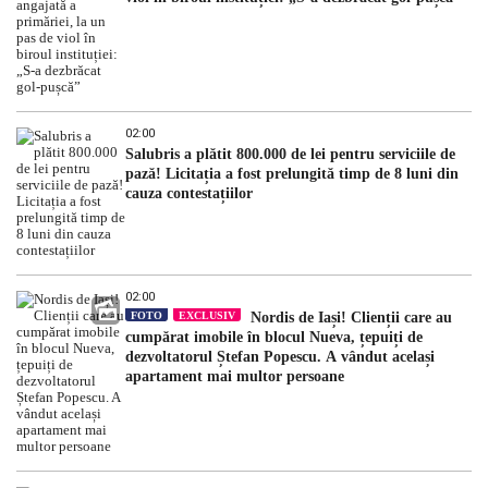
02:00
Salubris a plătit 800.000 de lei pentru serviciile de
pază! Licitația a fost prelungită timp de 8 luni din
cauza contestațiilor
02:00
FOTO
EXCLUSIV
Nordis de Iași! Clienții care au
cumpărat imobile în blocul Nueva, țepuiți de
dezvoltatorul Ștefan Popescu. A vândut același
apartament mai multor persoane