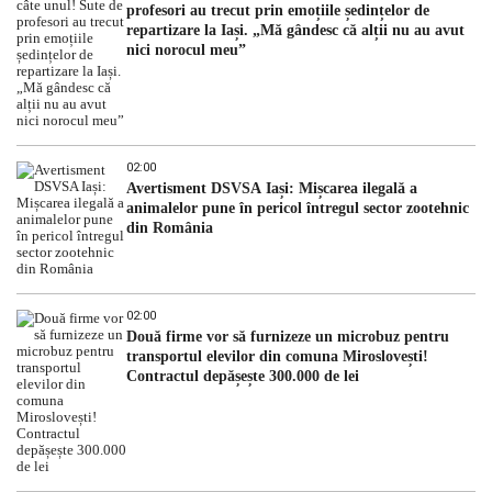
profesori au trecut prin emoțiile ședințelor de
repartizare la Iași. „Mă gândesc că alții nu au avut
nici norocul meu”
02:00
Avertisment DSVSA Iași: Mișcarea ilegală a
animalelor pune în pericol întregul sector zootehnic
din România
02:00
Două firme vor să furnizeze un microbuz pentru
transportul elevilor din comuna Miroslovești!
Contractul depășește 300.000 de lei