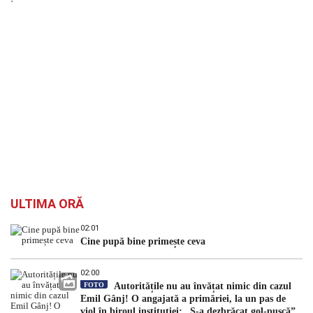
`
ULTIMA ORĂ
02:01
Cine pupă bine primește ceva
02:00
FOTO
Autoritățile nu au învățat nimic din cazul
Emil Gânj! O angajată a primăriei, la un pas de
viol în biroul instituției: „S-a dezbrăcat gol-pușcă”