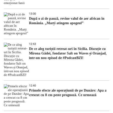
13:00
După o zi de pauză, revine valul de aer african în
România. „Marți atingem apogeul”
12:43
De ce aleg turiștii retreat-uri în Sicilia. Discuție cu
Mirona Gâdei, fondator Salt on Waves și Oranjad,
intr-un nou episod de #PodcastBZI!
12:40
Primele efecte ale operațiunii de pe Dunăre: Apa a
crescut cu 8 cm peste prognoză. Ce urmează