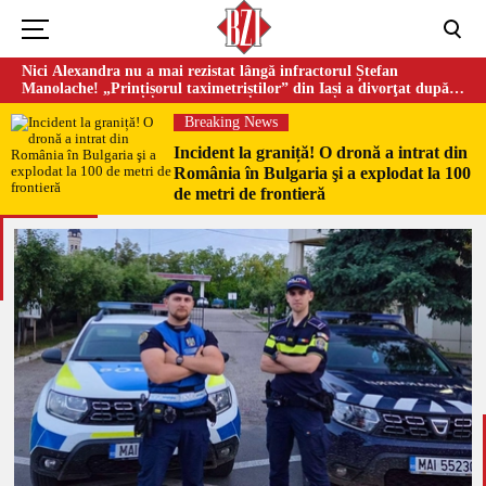
Nici Alexandra nu a mai rezistat lângă infractorul Ștefan
Manolache! „Prințișorul taximetriștilor” din Iași a divorţat după
doi ani de căsnicie
Breaking News
Incident la graniță! O dronă a intrat din
România în Bulgaria şi a explodat la 100
de metri de frontieră