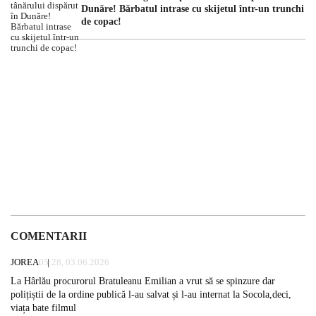
Dunăre! Bărbatul intrase cu skijetul într-un trunchi
de copac!
COMENTARII
JOREA
05:28, 03.06.2026
La Hârlău procurorul Bratuleanu Emilian a vrut să se spinzure dar
polițiștii de la ordine publică l-au salvat și l-au internat la Socola,deci,
viața bate filmul