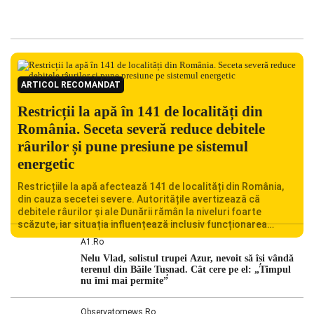
ARTICOL RECOMANDAT
Restricții la apă în 141 de localități din
România. Seceta severă reduce debitele
râurilor și pune presiune pe sistemul
energetic
Restricțiile la apă afectează 141 de localități din România,
din cauza secetei severe. Autoritățile avertizează că
debitele râurilor și ale Dunării rămân la niveluri foarte
scăzute, iar situația influențează inclusiv funcționarea
Centralei Nucleare de la Cernavodă. România se confruntă
A1.ro
cu una dintre cele mai dificile perioade din punct de vedere
Nelu Vlad, solistul trupei Azur, nevoit să își vândă
hidrologic din ultimii ani. Lipsa […]
terenul din Băile Tușnad. Cât cere pe el: „Timpul
nu îmi mai permite”
Observatornews.ro