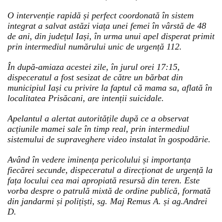
O intervenție rapidă și perfect coordonată în sistem
integrat a salvat astăzi viața unei femei în vârstă de 48
de ani, din județul Iași, în urma unui apel disperat primit
prin intermediul numărului unic de urgență 112.
În după-amiaza acestei zile, în jurul orei 17:15,
dispeceratul a fost sesizat de către un bărbat din
municipiul Iași cu privire la faptul că mama sa, aflată în
localitatea Prisăcani, are intenții suicidale.
Apelantul a alertat autoritățile după ce a observat
acțiunile mamei sale în timp real, prin intermediul
sistemului de supraveghere video instalat în gospodărie.
Având în vedere iminența pericolului și importanța
fiecărei secunde, dispeceratul a direcționat de urgență la
fața locului cea mai apropiată resursă din teren. Este
vorba despre o patrulă mixtă de ordine publică, formată
din jandarmi și polițiști, sg. Maj Remus A. și ag.Andrei
D.