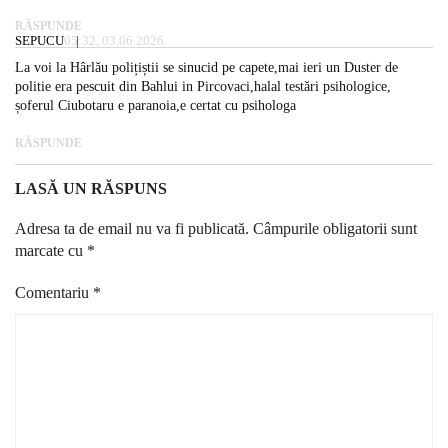
RĂSPUNDE
SEPUCU
05:32, 03.06.2026
La voi la Hârlău polițiștii se sinucid pe capete,mai ieri un Duster de
politie era pescuit din Bahlui in Pircovaci,halal testări psihologice,
șoferul Ciubotaru e paranoia,e certat cu psihologa
RĂSPUNDE
LASĂ UN RĂSPUNS
Adresa ta de email nu va fi publicată.
Câmpurile obligatorii sunt
marcate cu
*
Comentariu
*