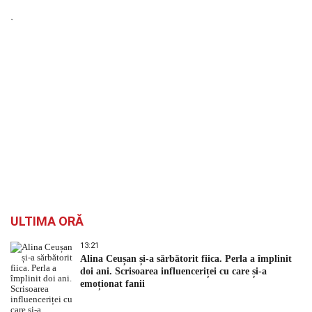
`
ULTIMA ORĂ
13:21
Alina Ceușan și-a sărbătorit fiica. Perla a împlinit
doi ani. Scrisoarea influenceriței cu care și-a
emoționat fanii