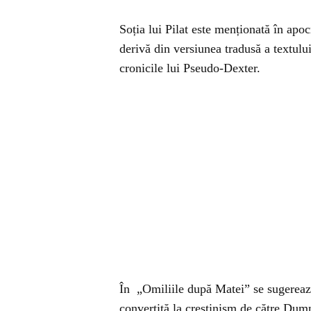
Soția lui Pilat este menționată în ap
derivă din versiunea tradusă a textulu
cronicile lui Pseudo-Dexter.
În „Omiliile după Matei” se sugerează 
convertită la creștinism de către Dumn