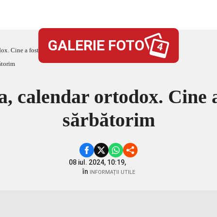
GALERIE FOTO
4
ox. Cine a fost și când o sărbătorim
, calendar ortodox. Cine a
sărbătorim
08 iul. 2024, 10:19,
în
INFORMAȚII UTILE