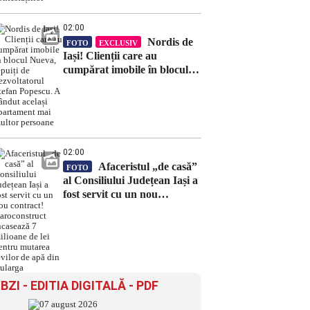
02:00
Nordis de
FOTO
EXCLUSIV
Iași! Clienții care au
cumpărat imobile în blocul
Nueva, țepuiți de
dezvoltatorul Ștefan Popescu.
A vândut același apartament
mai multor persoane
02:00
Afaceristul „de casă”
FOTO
al Consiliului Județean Iași a
fost servit cu un nou
contract! Daroconstruct
încasează 7 milioane de lei
pentru mutarea țevilor de
apă din Bularga
BZI - EDITIA DIGITALĂ - PDF