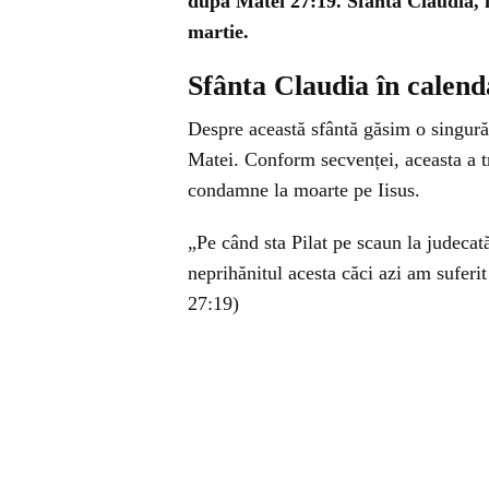
după Matei 27:19. Sfânta Claudia, î
martie.
Sfânta Claudia în calend
Despre această sfântă găsim o singur
Matei. Conform secvenței, aceasta a tr
condamne la moarte pe Iisus.
„Pe când sta Pilat pe scaun la judecată
neprihănitul acesta căci azi am suferi
27:19)