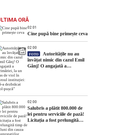
ULTIMA ORĂ
02:01
Cine pupă bine primește ceva
02:00
Autoritățile nu au
FOTO
învățat nimic din cazul Emil
Gânj! O angajată a
primăriei, la un pas de viol în
biroul instituției: „S-a
dezbrăcat gol-pușcă”
02:00
Salubris a plătit 800.000 de
lei pentru serviciile de pază!
Licitația a fost prelungită
timp de 8 luni din cauza
contestațiilor