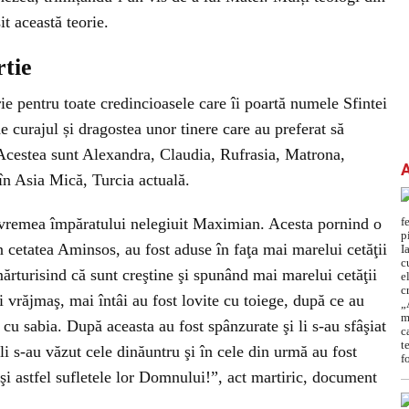
t această teorie.
tie
e pentru toate credincioasele care îi poartă numele Sfintei
e curajul și dragostea unor tinere care au preferat să
cestea sunt Alexandra, Claudia, Rufrasia, Matrona,
în Asia Mică, Turcia actuală.
e vremea împăratului nelegiuit Maximian. Acesta pornind o
n cetatea Aminsos, au fost aduse în faţa mai marelui cetăţii
mărturisind că sunt creştine şi spunând mai marelui cetăţii
i vrăjmaş, mai întâi au fost lovite cu toiege, după ce au
i cu sabia. După aceasta au fost spânzurate şi li s-au sfâşiat
li s-au văzut cele dinăuntru şi în cele din urmă au fost
şi astfel sufletele lor Domnului!”, act martiric, document