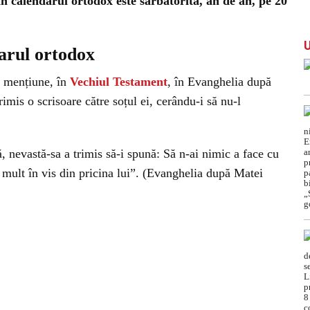
n calendarul ortodox este sărbătorită, an de an, pe 20
arul ortodox
ă mențiune, în
Vechiul Testament
, în Evanghelia după
imis o scrisoare către soțul ei, cerându-i să nu-l
, nevastă-sa a trimis să-i spună: Să n-ai nimic a face cu
t mult în vis din pricina lui”. (Evanghelia după Matei