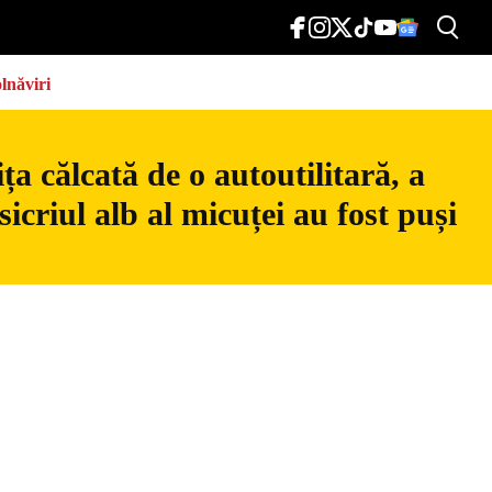
lnăviri
a călcată de o autoutilitară, a
icriul alb al micuței au fost puși