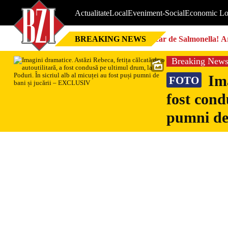
Actualitate
Local
Eveniment-Social
Economic Lo
BREAKING NEWS
Focar de Salmonella! Ar
Breaking New
Ima
FOTO
fost cond
pumni de