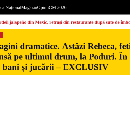
cal
Național
Magazin
Opinii
CM 2026
deii jalapeño din Mexic, retrași din restaurante după sute de îmbo
s
gini dramatice. Astăzi Rebeca, fetiț
usă pe ultimul drum, la Poduri. În s
 bani și jucării – EXCLUSIV