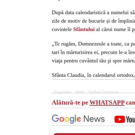
După data calendaristică a numelui să
zile de motiv de bucurie și de împlini
cuvintele
Sfântului
al cărui nume îl p
„Te rugăm, Dumnezeule a toate, ca putere
tari în mărturisirea ei, precum le-a înv
viaţa pentru cuvântul tău şi spre mă
Sfânta Claudia, în calendarul ortodox,
Rugaciuni
Sfinti
Vechiul Testament
Alătură-te pe
WHATSAPP
can