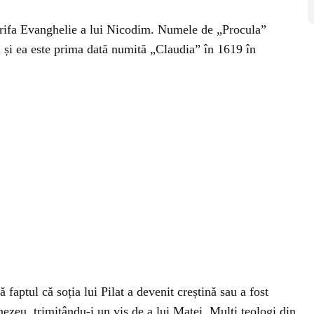
ocrifa Evanghelie a lui Nicodim. Numele de „Procula”
i și ea este prima dată numită „Claudia” în 1619 în
faptul că soția lui Pilat a devenit creștină sau a fost
ezeu, trimițându-i un vis de a lui Matei. Mulți teologi din