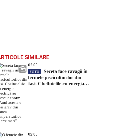
ARTICOLE SIMILARE
02:00
Seceta face ravagii în
FOTO
fermele piscicultorilor din
Iași. Cheltuielile cu energia
electrică au crescut enorm.
„Anul acesta e mai grav din
cauza temperaturilor foarte
mari”
02:00