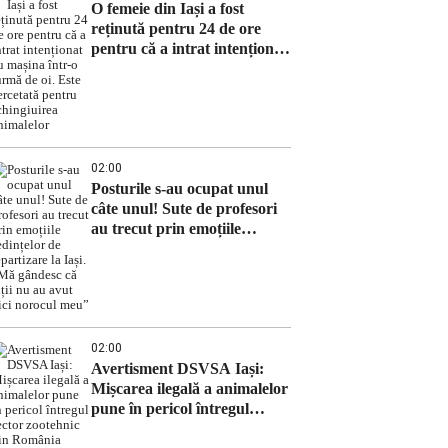
O femeie din Iași a fost
reținută pentru 24 de ore
pentru că a intrat intenționat
cu mașina într-o turmă de oi.
Este cercetată pentru
schingiuirea animalelor
02:00
Posturile s-au ocupat unul
câte unul! Sute de profesori
au trecut prin emoțiile
ședințelor de repartizare la
Iași. „Mă gândesc că alții nu
au avut nici norocul meu”
02:00
Avertisment DSVSA Iași:
Mișcarea ilegală a animalelor
pune în pericol întregul
sector zootehnic din România