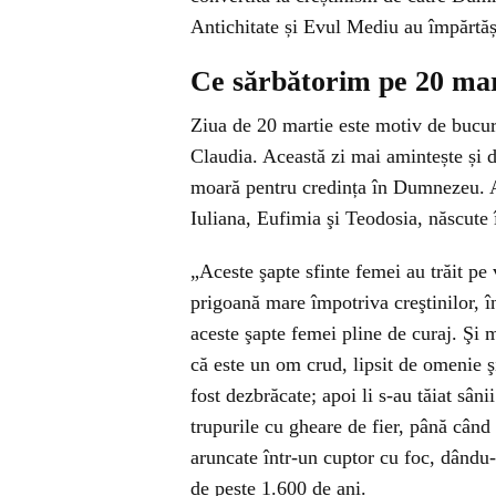
Antichitate și Evul Mediu au împărtăși
Ce sărbătorim pe 20 mar
Ziua de 20 martie este motiv de bucuri
Claudia. Această zi mai amintește și d
moară pentru credința în Dumnezeu. A
Iuliana, Eufimia şi Teodosia, născute 
„Aceste şapte sfinte femei au trăit p
prigoană mare împotriva creştinilor, î
aceste şapte femei pline de curaj. Şi 
că este un om crud, lipsit de omenie ş
fost dezbrăcate; apoi li s-au tăiat sâni
trupurile cu gheare de fier, până când 
aruncate într-un cuptor cu foc, dându-
de peste 1.600 de ani.