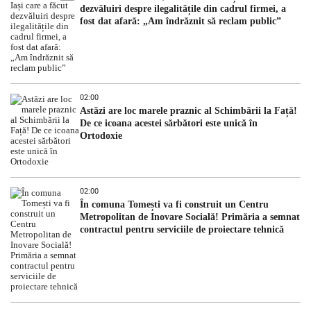
dezvăluiri despre ilegalitățile din cadrul firmei, a
fost dat afară: „Am îndrăznit să reclam public”
02:00
Astăzi are loc marele praznic al Schimbării la Față!
De ce icoana acestei sărbători este unică în
Ortodoxie
02:00
În comuna Tomești va fi construit un Centru
Metropolitan de Inovare Socială! Primăria a semnat
contractul pentru serviciile de proiectare tehnică