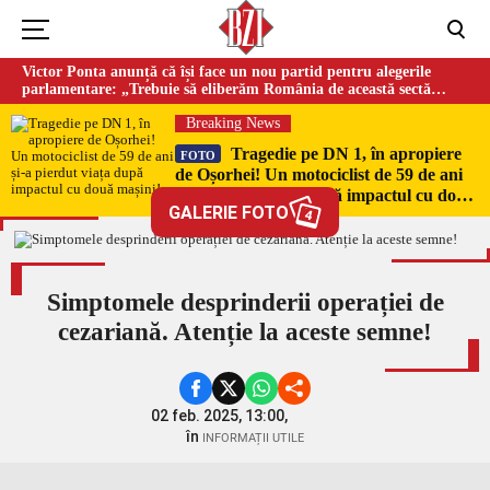
Victor Ponta anunță că își face un nou partid pentru alegerile
parlamentare: „Trebuie să eliberăm România de această sectă
globalistă”
Breaking News
Tragedie pe DN 1, în apropiere
FOTO
de Oșorhei! Un motociclist de 59 de ani
și-a pierdut viața după impactul cu două
GALERIE FOTO
mașini!
4
Simptomele desprinderii operației de
cezariană. Atenție la aceste semne!
02 feb. 2025, 13:00,
în
INFORMAȚII UTILE