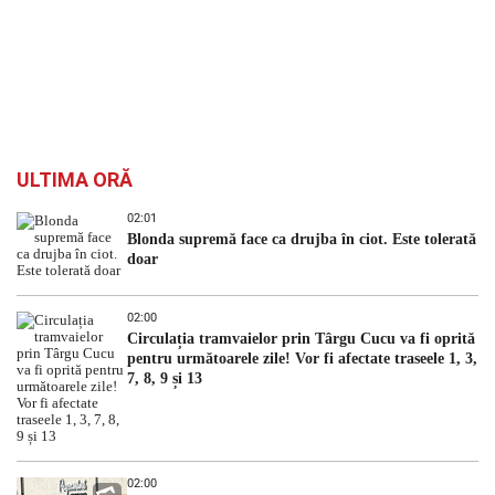
ULTIMA ORĂ
02:01
Blonda supremă face ca drujba în ciot. Este tolerată
doar
02:00
Circulația tramvaielor prin Târgu Cucu va fi oprită
pentru următoarele zile! Vor fi afectate traseele 1, 3,
7, 8, 9 și 13
02:00