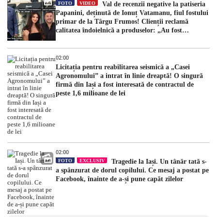
FOTO
VIDEO
Val de recenzii negative la patiseria
Papanini, deținută de Ionuț Vatamanu, fiul fostului
primar de la Târgu Frumos! Clienții reclamă
calitatea îndoielnică a produselor: „Au fost
expirate”
02:00
Licitația pentru reabilitarea seismică a „Casei
Agronomului” a intrat în linie dreaptă! O singură
firmă din Iași a fost interesată de contractul de
peste 1,6 milioane de lei
02:00
FOTO
EXCLUSIV
Tragedie la Iași. Un tânăr tată s-
a spânzurat de dorul copilului. Ce mesaj a postat pe
Facebook, înainte de a-și pune capăt zilelor