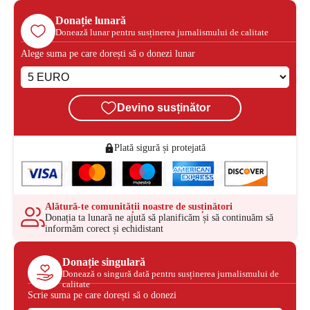
Donație lunară
Donează lunar pentru susținerea jurnalismului de calitate
Alege suma pe care dorești să o donezi lunar
Devino susținător
Plată sigură și protejată
Alătură-te comunității noastre de susținători
Donația ta lunară ne ajută să planificăm și să continuăm să
informăm corect și echidistant
Donație singulară
Donează o singură dată pentru susținerea jurnalismului de
calitate
Scrie suma pe care dorești să o donezi