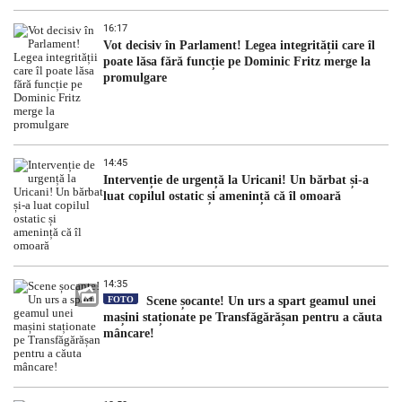
16:17
Vot decisiv în Parlament! Legea integrității care îl
poate lăsa fără funcție pe Dominic Fritz merge la
promulgare
14:45
Intervenție de urgență la Uricani! Un bărbat și-a
luat copilul ostatic și amenință că îl omoară
14:35
FOTO
Scene șocante! Un urs a spart geamul unei
mașini staționate pe Transfăgărășan pentru a căuta
mâncare!