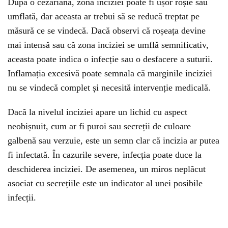
După o cezariană, zona inciziei poate fi ușor roșie sau
umflată, dar aceasta ar trebui să se reducă treptat pe
măsură ce se vindecă. Dacă observi că roșeața devine
mai intensă sau că zona inciziei se umflă semnificativ,
aceasta poate indica o infecție sau o desfacere a suturii.
Inflamația excesivă poate semnala că marginile inciziei
nu se vindecă complet și necesită intervenție medicală.
Dacă la nivelul inciziei apare un lichid cu aspect
neobișnuit, cum ar fi puroi sau secreții de culoare
galbenă sau verzuie, este un semn clar că incizia ar putea
fi infectată. În cazurile severe, infecția poate duce la
deschiderea inciziei. De asemenea, un miros neplăcut
asociat cu secrețiile este un indicator al unei posibile
infecții.