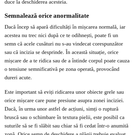
duce la deschiderea acesteia.
Semnalează orice anormalitate
Dacă încep să apară dificultăți în mișcarea normală, iar
acestea nu trec nici după ce te odihnești, poate fi un
semn că acele cusături nu s-au vindecat corespunzător
sau că incizia se desprinde. În această situație, orice
mișcare de a te ridica sau de a întinde corpul poate cauza
o tensiune semnificativă pe zona operată, provocând
dureri acute.
Este important să eviți ridicarea unor obiecte grele sau
orice mișcare care pune presiune asupra zonei inciziei.
Dacă, în urma unor astfel de acțiuni, simți o ruptură
bruscă sau o schimbare în textura pielii, este posibil ca
suturile să se fi slăbit sau chiar să fi cedat într-o anumită
zonă. Orice semn de deschidere a plăgii trebuie evaluat