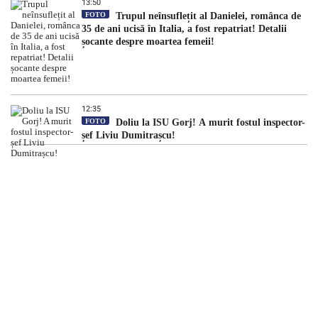
13:50
FOTO
Trupul neînsuflețit al Danielei, românca de
35 de ani ucisă în Italia, a fost repatriat! Detalii
șocante despre moartea femeii!
12:35
FOTO
Doliu la ISU Gorj! A murit fostul inspector-
șef Liviu Dumitrașcu!