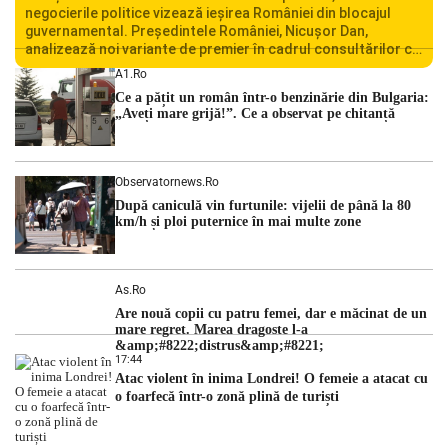
negocierile politice vizează ieșirea României din blocajul
guvernamental. Președintele României, Nicușor Dan,
analizează noi variante de premier în cadrul consultărilor cu
liderii politici. Ciprian Ciucu vorbește despre scenariul unui
A1.ro
guvern tehnocrat și despre posibilitatea a două cabinete
Ce a pățit un român într-o benzinărie din Bulgaria:
succesive. Nicușor Dan analizează noi variante de premier
„Aveți mare grijă!”. Ce a observat pe chitanță
România traversează […]
Observatornews.ro
După caniculă vin furtunile: vijelii de până la 80
km/h și ploi puternice în mai multe zone
As.ro
Are nouă copii cu patru femei, dar e măcinat de un
mare regret. Marea dragoste l-a
&amp;#8222;distrus&amp;#8221;
17:44
Atac violent în inima Londrei! O femeie a atacat cu
o foarfecă într-o zonă plină de turiști