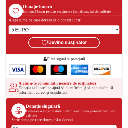
Donație lunară
Donează lunar pentru susținerea jurnalismului de calitate
Alege suma pe care dorești să o donezi lunar
Devino susținător
Plată sigură și protejată
Alătură-te comunității noastre de susținători
Donația ta lunară ne ajută să planificăm și să continuăm să
informăm corect și echidistant
Donație singulară
Donează o singură dată pentru susținerea jurnalismului de
calitate
Scrie suma pe care dorești să o donezi