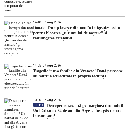
14:40, 07 Aug 2026
Donald Trump lovește din nou în imigrație: ordin
pentru blocarea „turismului de naștere” și
restrângerea cetățeniei
14:35, 07 Aug 2026
Tragedie într-o familie din Vrancea! Două persoane
au murit electrocutate în propria locuință!
13:30, 07 Aug 2026
FOTO
Descoperire șocantă pe marginea drumului!
Un bărbat de 62 de ani din Argeș a fost găsit mort
într-un șanț!