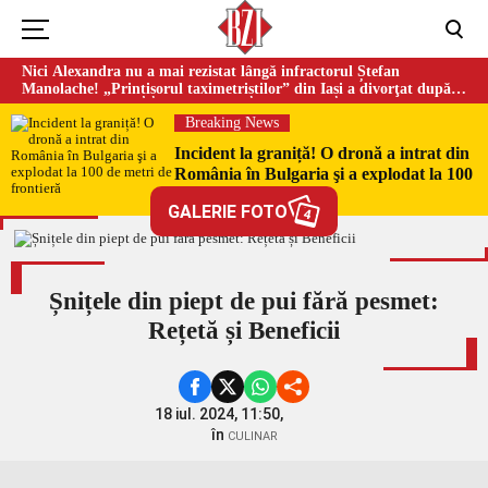
Nici Alexandra nu a mai rezistat lângă infractorul Ștefan
Manolache! „Prințișorul taximetriștilor” din Iași a divorţat după
doi ani de căsnicie
Breaking News
Incident la graniță! O dronă a intrat din
România în Bulgaria şi a explodat la 100
de metri de frontieră
GALERIE FOTO
4
Șnițele din piept de pui fără pesmet:
Rețetă și Beneficii
18 iul. 2024, 11:50,
în
CULINAR