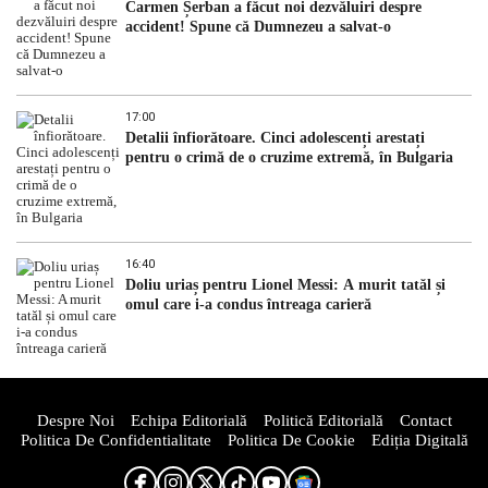
Carmen Șerban a făcut noi dezvăluiri despre
accident! Spune că Dumnezeu a salvat-o
17:00
Detalii înfiorătoare. Cinci adolescenți arestați
pentru o crimă de o cruzime extremă, în Bulgaria
16:40
Doliu uriaș pentru Lionel Messi: A murit tatăl și
omul care i-a condus întreaga carieră
Despre Noi
Echipa Editorială
Politică Editorială
Contact
Politica De Confidentialitate
Politica De Cookie
Ediția Digitală