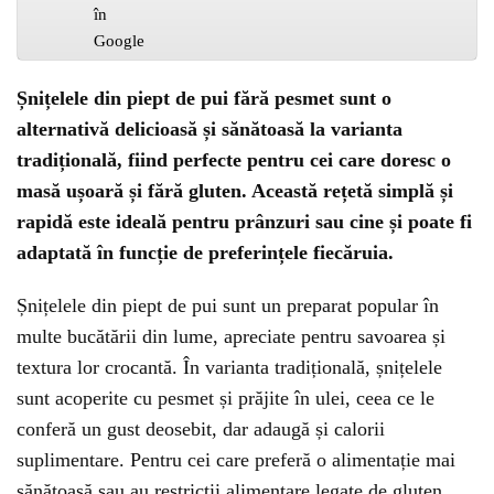
Șnițelele din piept de pui fără pesmet sunt o
alternativă delicioasă și sănătoasă la varianta
tradițională, fiind perfecte pentru cei care doresc o
masă ușoară și fără gluten. Această rețetă simplă și
rapidă este ideală pentru prânzuri sau cine și poate fi
adaptată în funcție de preferințele fiecăruia.
Șnițelele din piept de pui sunt un preparat popular în
multe bucătării din lume, apreciate pentru savoarea și
textura lor crocantă. În varianta tradițională, șnițelele
sunt acoperite cu pesmet și prăjite în ulei, ceea ce le
conferă un gust deosebit, dar adaugă și calorii
suplimentare. Pentru cei care preferă o alimentație mai
sănătoasă sau au restricții alimentare legate de gluten,