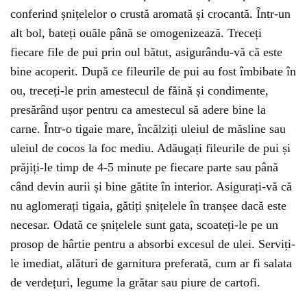
conferind șnițelelor o crustă aromată și crocantă. Într-un
alt bol, bateți ouăle până se omogenizează. Treceți
fiecare file de pui prin oul bătut, asigurându-vă că este
bine acoperit. După ce fileurile de pui au fost îmbibate în
ou, treceți-le prin amestecul de făină și condimente,
presărând ușor pentru ca amestecul să adere bine la
carne. Într-o tigaie mare, încălziți uleiul de măsline sau
uleiul de cocos la foc mediu. Adăugați fileurile de pui și
prăjiți-le timp de 4-5 minute pe fiecare parte sau până
când devin aurii și bine gătite în interior. Asigurați-vă că
nu aglomerați tigaia, gătiți șnițelele în tranșee dacă este
necesar. Odată ce șnițelele sunt gata, scoateți-le pe un
prosop de hârtie pentru a absorbi excesul de ulei. Serviți-
le imediat, alături de garnitura preferată, cum ar fi salata
de verdețuri, legume la grătar sau piure de cartofi.