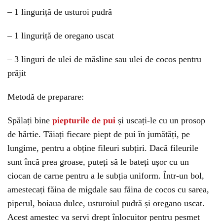
– 1 linguriță de usturoi pudră
– 1 linguriță de oregano uscat
– 3 linguri de ulei de măsline sau ulei de cocos pentru
prăjit
Metodă de preparare:
Spălați bine
piepturile de pui
și uscați-le cu un prosop
de hârtie. Tăiați fiecare piept de pui în jumătăți, pe
lungime, pentru a obține fileuri subțiri. Dacă fileurile
sunt încă prea groase, puteți să le bateți ușor cu un
ciocan de carne pentru a le subția uniform. Într-un bol,
amestecați făina de migdale sau făina de cocos cu sarea,
piperul, boiaua dulce, usturoiul pudră și oregano uscat.
Acest amestec va servi drept înlocuitor pentru pesmet