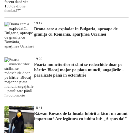
19:17
Drona care a explodat în Bulgaria, aproape de
granița cu România, aparținea Ucrainei
19:00
Poarta muncitorilor străini se redeschide doar pe
hârtie: Blocaj major pe piața muncii, angajările –
paralizate până în octombrie
18:41
Răzvan Kovacs de la Insula Iubirii a făcut un anunț
important! Are legătura cu iubita lui: „A spus da!”