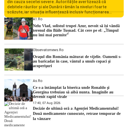
din cauza secetei severe. Autoritățile avertizează că
debitele râurilor și ale Dunării rămân la niveluri foarte
scăzute, iar situația influențează inclusiv funcționarea
Centralei Nucleare de la Cernavodă. România se confruntă
A1.ro
cu una dintre cele mai dificile perioade din punct de vedere
Nelu Vlad, solistul trupei Azur, nevoit să își vândă
hidrologic din ultimii ani. Lipsa […]
terenul din Băile Tușnad. Cât cere pe el: „Timpul
nu îmi mai permite”
Observatornews.ro
Oraşul din România măturat de vijelie. Oamenii s-
au baricadat în case, vântul a smuls copaci şi
acoperişuri
As.ro
Ce s-a întâmplat la biserica unde Ronaldo şi
Georgina trebuiau să aibă nunta. Imaginile au
devenit rapid virale
17:40, 07 Aug 2026
Decizie de ultimă oră a Agenției Medicamentului!
Două medicamente cunoscute, retrase temporar de
la vânzare