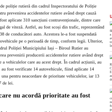
de poliție rutieră din cadrul Inspectoratului de Poliție
ntru prevenirea accidentelor rutiere având drept cauză
 fost aplicate 310 sancțiuni contravenționale, dintre care
l de viteză. Astfel, au fost scoși din trafic, reprezentând
, 38 de conducători auto. Acestora le-a fost suspendată
ovehicule pe o perioadă de timp, conform legii. Ulterior,
cadrul Poliției Municipiului Iași – Biroul Rutier au
erea prevenirii producerii accidentelor rutiere având drept
e a vehiculelor care au acest drept. În cadrul acțiunii, au
, au fost verificate 14 autovehicule, fiind aplicate 14
e una pentru neacordare de prioritate vehiculelor, iar 13
 de lei.
 care nu acordă prioritate au fost