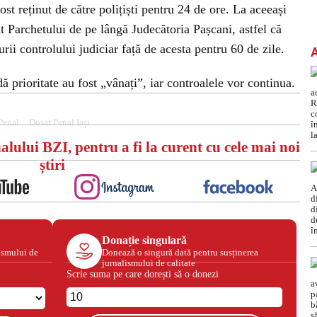
ost reținut de către polițiști pentru 24 de ore. La aceeași
at Parchetului de pe lângă Judecătoria Pașcani, astfel că
ii controlului judiciar față de acesta pentru 60 de zile.
ă prioritate au fost „vânați”, iar controalele vor continua.
Penal
Dosar Penal Iași
alului BZI, pentru a fi la curent cu cele mai noi
știri
Donație singulară
ismului de
Donează o singură dată pentru susținerea
jurnalismului de calitate
Scrie suma pe care dorești să o donezi