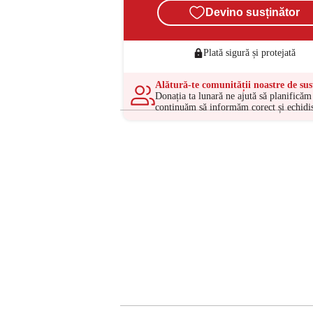
Devino susținător
Plată sigură și protejată
Alătură-te comunității noastre de sus
Donația ta lunară ne ajută să planificăm 
continuăm să informăm corect și echidis