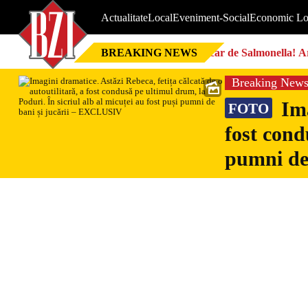
Actualitate
Local
Eveniment-Social
Economic Lo
BREAKING NEWS
Focar de Salmonella! Ar
Breaking New
Ima
FOTO
fost cond
pumni de