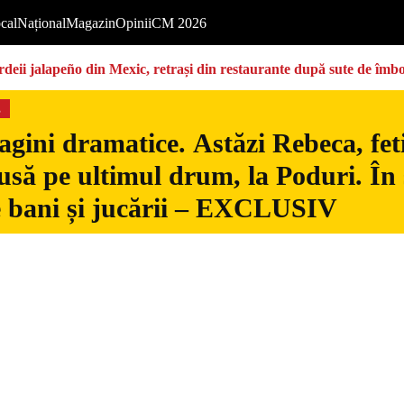
cal
Național
Magazin
Opinii
CM 2026
deii jalapeño din Mexic, retrași din restaurante după sute de îmbo
s
gini dramatice. Astăzi Rebeca, fetiț
usă pe ultimul drum, la Poduri. În s
 bani și jucării – EXCLUSIV