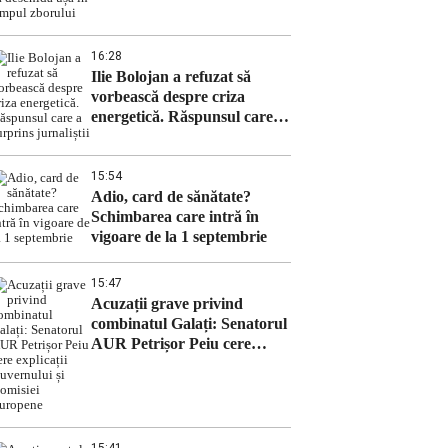
ușa în timpul zborului
16:28
Ilie Bolojan a refuzat să
vorbească despre criza
energetică. Răspunsul care a
surprins jurnaliștii
15:54
Adio, card de sănătate?
Schimbarea care intră în
vigoare de la 1 septembrie
15:47
Acuzații grave privind
combinatul Galați: Senatorul
AUR Petrișor Peiu cere
explicații Guvernului și
Comisiei Europene