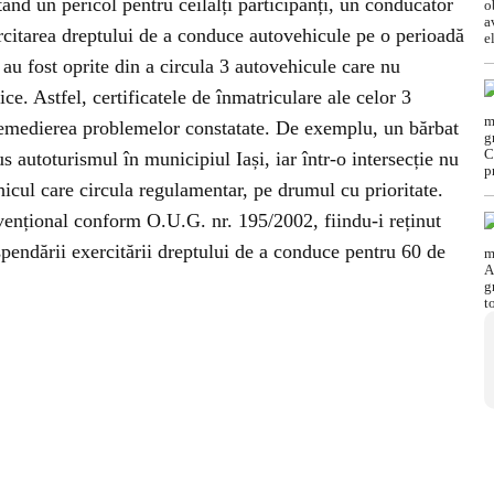
ntând un pericol pentru ceilalți participanți, un conducător
rcitarea dreptului de a conduce autovehicule pe o perioadă
u fost oprite din a circula 3 autovehicule care nu
e. Astfel, certificatele de înmatriculare ale celor 3
 remedierea problemelor constatate. De exemplu, un bărbat
s autoturismul în municipiul Iași, iar într-o intersecție nu
hicul care circula regulamentar, pe drumul cu prioritate.
avențional conform O.U.G. nr. 195/2002, fiindu-i reținut
pendării exercitării dreptului de a conduce pentru 60 de