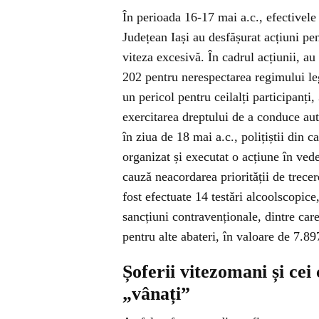
În perioada 16-17 mai a.c., efectivele 
Județean Iași au desfășurat acțiuni pe
viteza excesivă. În cadrul acțiunii, au
202 pentru nerespectarea regimului lega
un pericol pentru ceilalți participanți
exercitarea dreptului de a conduce aut
în ziua de 18 mai a.c., polițiștii din 
organizat și executat o acțiune în ved
cauză neacordarea priorității de trecer
fost efectuate 14 testări alcoolscopice
sancțiuni contravenționale, dintre car
pentru alte abateri, în valoare de 7.897
Șoferii vitezomani și cei
„vânați”