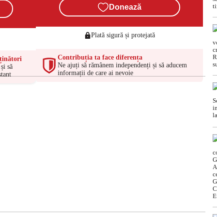
Donează
Plată sigură și protejată
Contribuția ta face diferența
ținători
Ne ajuți să rămânem independenți și să aducem
și să
informații de care ai nevoie
tant