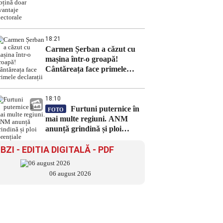
doar avantaje electorale
18:21
Carmen Șerban a căzut cu
mașina într-o groapă!
Cântăreața face primele
declarații
18:10
Furtuni puternice în
FOTO
mai multe regiuni. ANM
anunță grindină și ploi
torențiale
BZI - EDITIA DIGITALĂ - PDF
06 august 2026