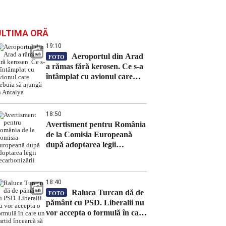
ULTIMA ORĂ
19:10
Aeroportul din Arad
FOTO
a rămas fără kerosen. Ce s-a
întâmplat cu avionul care
trebuia să ajungă în Antalya
18:50
Avertisment pentru România
de la Comisia Europeană
după adoptarea legii
decarbonizării
18:40
Raluca Turcan dă de
FOTO
pământ cu PSD. Liberalii nu
vor accepta o formulă în care
un partid încearcă să obțină