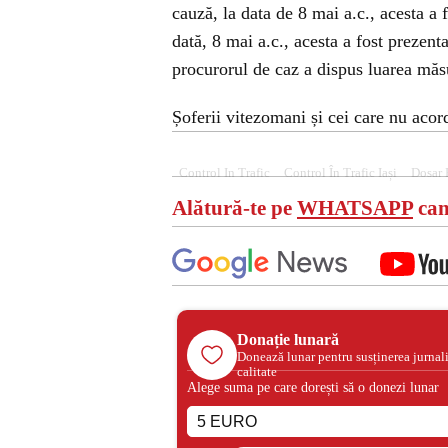
cauză, la data de 8 mai a.c., acesta a f
dată, 8 mai a.c., acesta a fost prezent
procurorul de caz a dispus luarea măsur
Șoferii vitezomani și cei care nu acord
Control In Trafic
Control În Trafic Iași
Dosar 
Alătură-te pe
WHATSAPP
can
Donație lunară
Donează lunar pentru susținerea jurnal
calitate
Alege suma pe care dorești să o donezi lunar