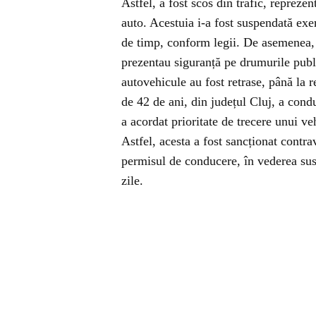
Astfel, a fost scos din trafic, repreze
auto. Acestuia i-a fost suspendată exe
de timp, conform legii. De asemenea, a
prezentau siguranță pe drumurile public
autovehicule au fost retrase, până la
de 42 de ani, din județul Cluj, a condu
a acordat prioritate de trecere unui ve
Astfel, acesta a fost sancționat contr
permisul de conducere, în vederea sus
zile.