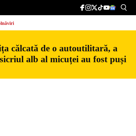
lnăviri
a călcată de o autoutilitară, a
icriul alb al micuței au fost puși