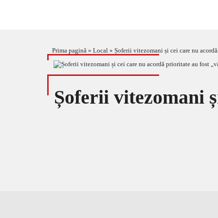
Prima pagină
»
Local
»
Șoferii vitezomani și cei care nu acordă p
Șoferii vitezomani ș