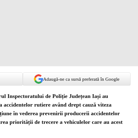
Adaugă-ne ca sursă preferată în Google
drul Inspectoratului de Poliție Județean Iași au
a accidentelor rutiere având drept cauză viteza
țiune în vederea prevenirii producerii accidentelor
a priorității de trecere a vehiculelor care au acest