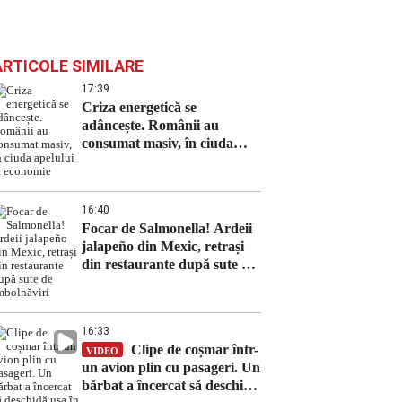
ARTICOLE SIMILARE
17:39
Criza energetică se
adâncește. Românii au
consumat masiv, în ciuda
apelului la economie
16:40
Focar de Salmonella! Ardeii
jalapeño din Mexic, retrași
din restaurante după sute de
îmbolnăviri
16:33
Clipe de coșmar într-
VIDEO
un avion plin cu pasageri. Un
bărbat a încercat să deschidă