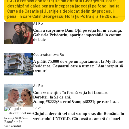
ÎCCJ a respins contestațiile din dosarul Georgescu-Potra,
deschizând calea pentru începerea judecății pe fond. Înalta
Curte de Casație și Justiție a deblocat definitiv procesul
penal în care Călin Georgescu, Horațiu Potra și alte 20 de
persoane sunt acuzați de acțiuni îndreptate împotriva
A1.ro
ordinii constituționale. În ședința din camera preliminară,
Cum a surprins-o Dani Oțil pe soția lui în vacanță.
judecătorii de la instanța supremă au […]
Gabriela Prisăcariu, apariție impecabilă în costum
de baie
Observatornews.ro
A plătit 75.000 de € pe un apartament la My Home
Residence. Coşmarul care a urmat: "Am început să
tremur"
As.ro
Cum se menţine în formă soţia lui Leonard
Doroftei, la 51 de ani.
&amp;#8222;Secretul&amp;#8221; pe care l-a
dezvăluit
17:22
Clujul a devenit cel mai scump oraș din România în
weekendul UNTOLD. Cât costă o cameră de hotel