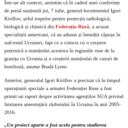
Într-un alt context, amintim că în cadrul unei conferințe
de presă susținută joi, 7 iulie, general-locotenentul Igori
Kirillov, șeful trupelor pentru protecția radiologică,
biologică și chimică din
Federația Rusă
, a acuzat
specialiștii americani, că au adunat și înmulțit căpușe în
sud-estul Ucrainei, fapt ce a coincis cu o creștere
puternică a numărului acestora în regiunile ruse de la
granița cu Ucraina și a creșterii numărului de cazuri de
borelioză, anume Boală Lyme.
Anterior, generalul Igori Kirillov a precizat că în timpul
operațiunii speciale a armatei Federației Ruse a fost
primit un raport despre activitatea agențiilor SUA privind
limitarea amenințării războiului în Ucraina în anii 2005-
2016.
„Un proiect aparte a fost acela pentru studierea