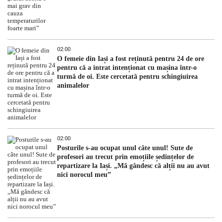
02:00
O femeie din Iași a fost reținută pentru 24 de ore
pentru că a intrat intenționat cu mașina într-o
turmă de oi. Este cercetată pentru schingiuirea
animalelor
02:00
Posturile s-au ocupat unul câte unul! Sute de
profesori au trecut prin emoțiile ședințelor de
repartizare la Iași. „Mă gândesc că alții nu au avut
nici norocul meu”