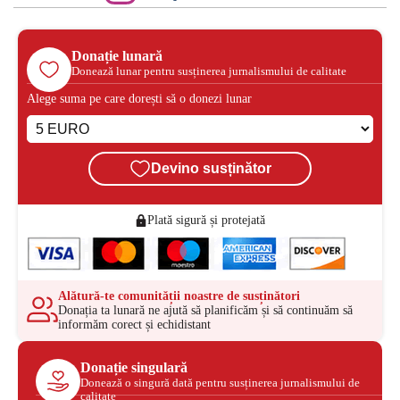
Donație lunară
Donează lunar pentru susținerea jurnalismului de calitate
Alege suma pe care dorești să o donezi lunar
Devino susținător
Plată sigură și protejată
Alătură-te comunității noastre de susținători
Donația ta lunară ne ajută să planificăm și să continuăm să
informăm corect și echidistant
Donație singulară
Donează o singură dată pentru susținerea jurnalismului de
calitate