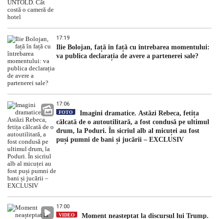
17:19
Ilie Bolojan, față în față cu întrebarea momentului:
va publica declarația de avere a partenerei sale?
17:06
FOTO
Imagini dramatice. Astăzi Rebeca, fetița
călcată de o autoutilitară, a fost condusă pe ultimul
drum, la Poduri. În sicriul alb al micuței au fost
puși pumni de bani și jucării – EXCLUSIV
17:00
VIDEO
Moment neașteptat la discursul lui Trump.