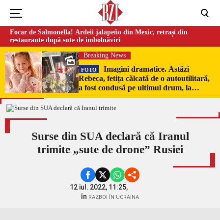
Focar de Salmonella! Ardeii jalapeño din Mexic, retrași din
restaurante după sute de îmbolnăviri
Breaking News
Imagini dramatice. Astăzi
FOTO
Rebeca, fetița călcată de o autoutilitară,
a fost condusă pe ultimul drum, la
Poduri. În sicriul alb al micuței au fost
puși pumni de bani și jucării –
EXCLUSIV
Surse din SUA declară că Iranul
trimite „sute de drone” Rusiei
12 iul. 2022, 11:25,
în
RAZBOI ÎN UCRAINA