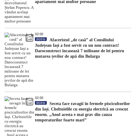
apartament mai multor persoane
02:00
FOTO
Afaceristul „de casă” al Consiliului
Județean Iași a fost servit cu un nou contract!
Daroconstruct încasează 7 milioane de lei pentru
mutarea țevilor de apă din Bularga
02:00
FOTO
Seceta face ravagii în fermele piscicultorilor
din Iași. Cheltuielile cu energia electrică au crescut
enorm. „Anul acesta e mai grav din cauza
temperaturilor foarte mari”