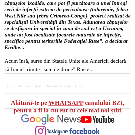
căpușelor ixodide, care pot fi purtătoare a unei întregi
serii de infecții extrem de periculoase (tularemie, febra
West Nile sau febra Crimeea-Congo), proiect realizat de
sepcialiștii Universității din Texas. Adunarea căpușelor
se desfășura în special în zona de sud-est a Ucrainei,
unde au fost localizate focarele naturale de infecție,
specifice pentru teritoriile Federației Ruse”, a declarat
Kirillov .
Acum însă, surse din Statele Unite ale Americii declară
că Iranul trimite „sute de drone” Rusiei.
Drone Militare
Iran
Război Ucraina
Rusia
Alătură-te pe
WHATSAPP
canalului BZI,
pentru a fi la curent cu cele mai noi știri