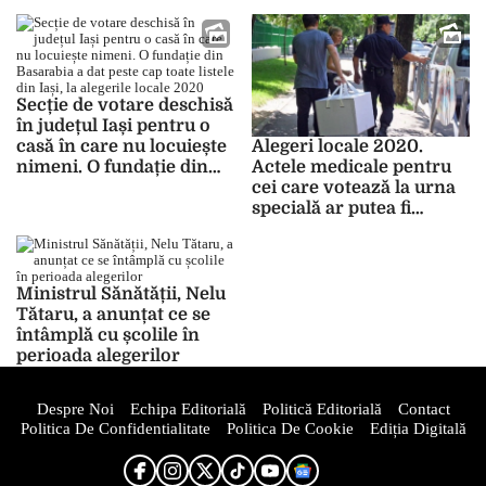
eșalonate
Secție de votare deschisă
în județul Iași pentru o
casă în care nu locuiește
Alegeri locale 2020.
nimeni. O fundație din
Actele medicale pentru
Basarabia a dat peste cap
cei care votează la urna
toate listele din Iași, la
specială ar putea fi
alegerile locale 2020
eliberate gratuit
Ministrul Sănătății, Nelu
Tătaru, a anunțat ce se
întâmplă cu școlile în
perioada alegerilor
Despre Noi
Echipa Editorială
Politică Editorială
Contact
Politica De Confidentialitate
Politica De Cookie
Ediția Digitală