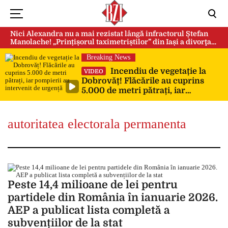
Nici Alexandra nu a mai rezistat lângă infractorul Ștefan
Manolache! „Prințișorul taximetriștilor” din Iași a divorţat
după doi ani de căsnicie
Breaking News
Incendiu de vegetație la
VIDEO
Dobrovăț! Flăcările au cuprins
5.000 de metri pătrați, iar
pompierii au intervenit de urgență
autoritatea electorala permanenta
Peste 14,4 milioane de lei pentru
partidele din România în ianuarie 2026.
AEP a publicat lista completă a
subvențiilor de la stat