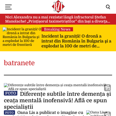
Nici Alexandra nu a mai rezistat lângă infractorul Ștefan
Manolache! „Prințișorul taximetriștilor” din Iași a divorţat
după doi ani de căsnicie
Breaking News
Incident la graniță! O dronă a
intrat din România în Bulgaria şi a
explodat la 100 de metri de
frontieră
batranete
Diferențe subtile între demența și
FOTO
ceața mentală inofensivă! Află ce spun
specialiștii
Oana Lis a publicat o imagine cu
FOTO