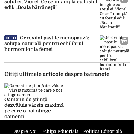
soțul ei, Viorel. Ce se întamplă cu fostul
edil: „Boala bătrâneții”
Gerovital pastile menopauză:
FOTO
soluția naturală pentru echilibrul
hormonilor la femei
Citiți ultimele articole despre batranete
Oamenii de știință
dezvăluie vârsta maximă
pe care o pot atinge
oamenii
Despre Noi
Echipa Editorială
Politică Editorială