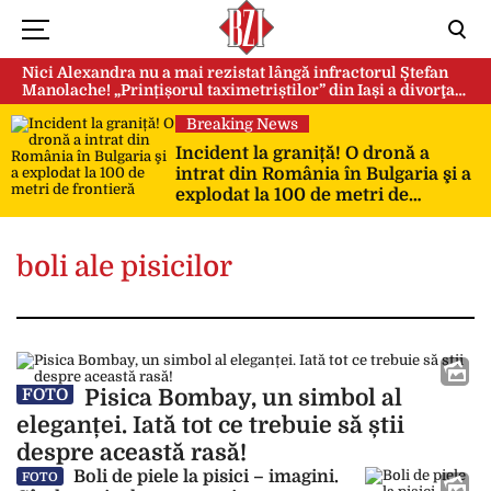
Nici Alexandra nu a mai rezistat lângă infractorul Ștefan
Manolache! „Prințișorul taximetriștilor” din Iași a divorţat
după doi ani de căsnicie
Breaking News
Incident la graniță! O dronă a
intrat din România în Bulgaria şi a
explodat la 100 de metri de
frontieră
boli ale pisicilor
Pisica Bombay, un simbol al
FOTO
eleganței. Iată tot ce trebuie să știi
despre această rasă!
Boli de piele la pisici – imagini.
FOTO