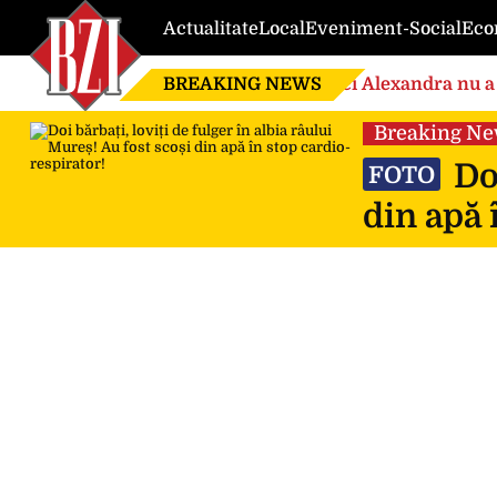
Actualitate
Local
Eveniment-Social
Eco
BREAKING NEWS
Nici Alexandra nu a 
de căsnicie
Breaking N
Doi
FOTO
din apă 