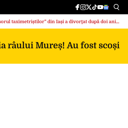
rul taximetriștilor” din Iași a divorţat după doi ani
bia râului Mureș! Au fost scoși