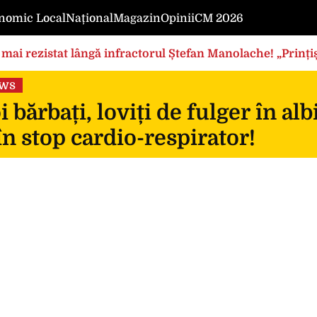
nomic Local
Național
Magazin
Opinii
CM 2026
mai rezistat lângă infractorul Ștefan Manolache! „Prințișo
ews
 bărbați, loviți de fulger în al
în stop cardio-respirator!