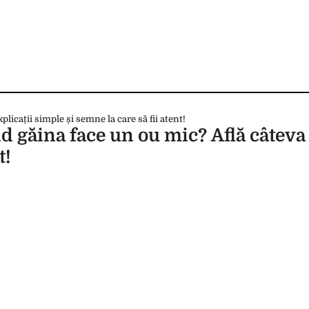
d găina face un ou mic? Află câteva 
t!