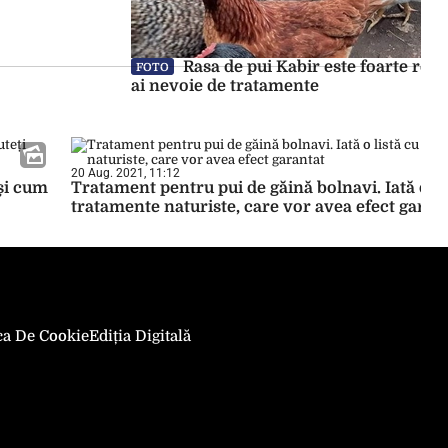
Rasa de pui Kabir este foarte rezis
FOTO
ai nevoie de tratamente
20 Aug. 2021, 11:12
 și cum
Tratament pentru pui de găină bolnavi. Iată o li
tratamente naturiste, care vor avea efect garan
ica De Cookie
Ediția Digitală