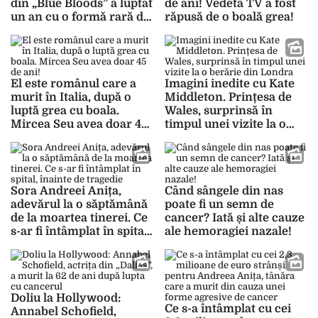
din „Blue Bloods” a luptat
de ani! Vedeta TV a fost
un an cu o formă rară de
răpusă de o boală grea!
cancer!
El este românul care a
Imagini inedite cu Kate
murit în Italia, după o
Middleton. Prințesa de
luptă grea cu boala.
Wales, surprinsă în
Mircea Seu avea doar 45
timpul unei vizite la o
de ani!
berărie din Londra
Sora Andreei Anița,
Când sângele din nas
adevărul la o săptămână
poate fi un semn de
de la moartea tinerei. Ce
cancer? Iată și alte cauze
s-ar fi întâmplat în spital,
ale hemoragiei nazale!
înainte de tragedie
Doliu la Hollywood:
Ce s-a întâmplat cu cei
Annabel Schofield,