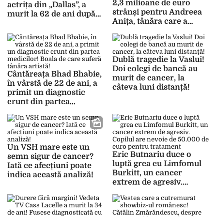
2,3 milioane de euro
actrița din „Dallas”, a
strânși pentru Andreea
murit la 62 de ani după
Anița, tânăra care a
lupta cu cancerul
murit din cauza unei
forme agresive de
cancer
Dublă tragedie la Vaslui!
Doi colegi de bancă au
Cântăreața Bhad Bhabie,
murit de cancer, la
în vârstă de 22 de ani, a
câteva luni distanță!
primit un diagnostic
crunt din partea
medicilor! Boala de care
suferă tânăra artistă!
Un VSH mare este un
Eric Butnariu duce o
semn sigur de cancer?
luptă grea cu Limfomul
Iată ce afecțiuni poate
Burkitt, un cancer
indica această analiză!
extrem de agresiv.
Copilul are nevoie de
50.000 de euro pentru
tratament