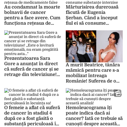
Au condamnat la moarte
Mărturisirea dureroasă
bolnavii de cancer
făcută de Eugenia
pentru a face avere. Cum
Șerban. Când a început
funcționa rețeaua de
fiul ei să consume
medicamente false
substanțe interzise
Prezentatoarea Sara
Gore a anunțat în direct
A murit Beatrice, tânăra
că suferă de cancer și se
mămică pentru care s-a
retrage din televiziune!
mobilizat întreaga
,,Este o lovitură
Românie! Suferea de o
emoțională, nu eram
formă rară de cancer!
pregătită pentru asta…”
O femeie a aflat că suferă
Hemoleucograma îți
de cancer în stadiul 4
poate indica dacă ai
după ce a fost găsită o
cancer? Iată ce trebuie să
substanță periculoasă în
cunoști despre această