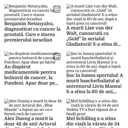
locuința sa!
analiză!
Benjamin Netanyahu,
A murit Lize van der
diagnosticat cu cancer la
Walt, cunoscută ca
prostată. Care e starea
„Gold” în serialul
premierului israelian
Gladiatorii! S-a stins din
viață la 60 de ani, după o
luptă grea cu cancerul!
Au dispărut
medicamentele pentru
Șoc în lumea sportului! A
bolnavii de cancer, la
murit baschetbalistul și
Fundeni. Apar doar pe
antrenorul Liviu Manea!
hârtie
S-a stins la 60 de ani,
după o luptă grea cu
cancerul!
Alex Duong a murit la
Mel Schilling s-a stins
doar 42 de ani! Actorul
din viață la vârsta de 54