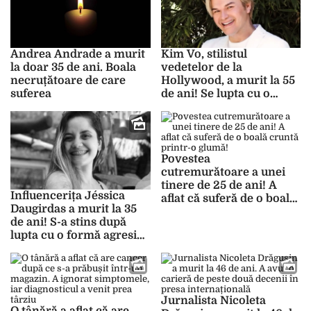
Andrea Andrade a murit
Kim Vo, stilistul
la doar 35 de ani. Boala
vedetelor de la
necruțătoare de care
Hollywood, a murit la 55
suferea
de ani! Se lupta cu o
boală cruntă!
Povestea
cutremurătoare a unei
tinere de 25 de ani! A
Influencerița Jéssica
aflat că suferă de o boală
Daugirdas a murit la 35
cruntă printr-o glumă!
de ani! S-a stins după
lupta cu o formă agresivă
de cancer!
Jurnalista Nicoleta
O tânără a aflat că are