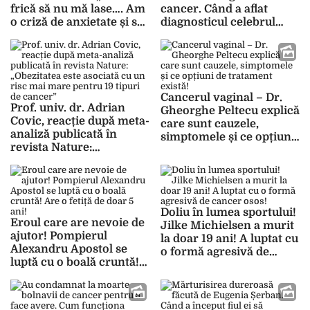
frică să nu mă lase…. Am
cancer. Când a aflat
o criză de anxietate și se
diagnosticul celebrul
duce spre atac de panică”
prezentator
Cancerul vaginal – Dr.
Prof. univ. dr. Adrian
Gheorghe Peltecu explică
Covic, reacție după meta-
care sunt cauzele,
analiză publicată în
simptomele și ce opțiuni
revista Nature:
de tratament există!
„Obezitatea este asociată
cu un risc mai mare
pentru 19 tipuri de
cancer”
Doliu în lumea sportului!
Eroul care are nevoie de
Jilke Michielsen a murit
ajutor! Pompierul
la doar 19 ani! A luptat cu
Alexandru Apostol se
o formă agresivă de
luptă cu o boală cruntă!
cancer osos!
Are o fetiță de doar 5
ani!