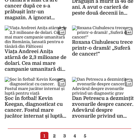
Drăgușin a murit la 46 de
cancer după ce s-a
ani. A avut o carieră de
prăbușit într-un
peste două decenii în
magazin. A ignorat
presa internațională
simptomele, iar
diagnosticul a venit prea
târziu
Roxana Ciuhulescu trece
printr-o dramă! „Suferă
Viața Andreei Anița
de cancer!“
atârnă de 2,3 milioane de
dolari. Cea mai mare
campanie umanitară din
România, lansată pentru
o tânără din Fălticeni
Șoc în fotbal! Kevin
Dan Petrescu a dezmințit
Keegan, diagnosticat cu
zvonurile despre cancer.
cancer. Fostul mare
Adevărul despre
jucător internat și luptă
zvonurile privind un
pentru viață
diagnostic grav
1
2
3
4
5