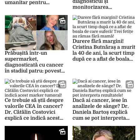
diagnosticul și
umanitar pentru
monitorizarea
salvarea colegei sale
afecțiunilor la stomac?
Dr. Cătălin Costovici
explică tot ce trebuie să
știi!
Durere fără margini!
Cristina Butnăraș a murit
la 40 de ani, la scurt timp
Prăbușită într-un
după ce a aflat de boala
supermarket,
de care suferă! Trei fetițe
diagnosticată cu cancer
au rămas fără mamă!
în stadiul patru: povestea
cutremurătoare a unei
tinere de 24 de ani
Ce trebuie să știi despre
Dacă ai cancer, iese în
valorile CEA în cancer?
analizele de sânge? Dr.
Dr. Cătălin Costovici
Daniela Bartoș explică
explică ce indică acest
cum se pot interpreta
marker tumoral!
rezultatele!