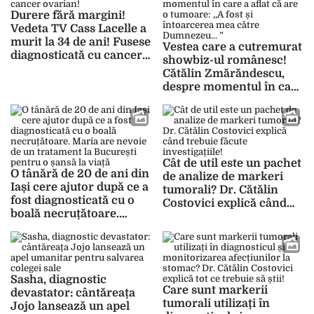
Durere fără margini!
Vedeta TV Cass Lacelle a
murit la 34 de ani! Fusese
Vestea care a cutremurat
diagnosticată cu cancer
showbiz-ul românesc!
ovarian!
Cătălin Zmărăndescu,
despre momentul în care
a aflat că are o tumoare:
,,A fost și întoarcerea
mea către Dumnezeu… ”
Cât de util este un pachet
O tânără de 20 de ani din
de analize de markeri
Iași cere ajutor după ce a
tumorali? Dr. Cătălin
fost diagnosticată cu o
Costovici explică când
boală necruțătoare.
trebuie făcute
Maria are nevoie de un
investigațiile!
tratament la București
pentru o șansă la viață
Sasha, diagnostic
Care sunt markerii
devastator: cântăreața
tumorali utilizați în
Jojo lansează un apel