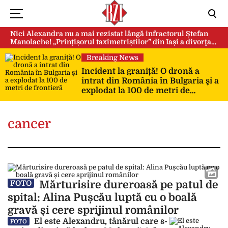
Nici Alexandra nu a mai rezistat lângă infractorul Ștefan
Manolache! „Prințișorul taximetriștilor” din Iași a divorţat
după doi ani de căsnicie
Breaking News
Incident la graniță! O dronă a
intrat din România în Bulgaria şi a
explodat la 100 de metri de
frontieră
cancer
Mărturisire dureroasă pe patul de
FOTO
spital: Alina Pușcău luptă cu o boală
gravă și cere sprijinul românilor
El este Alexandru, tânărul care s-
FOTO