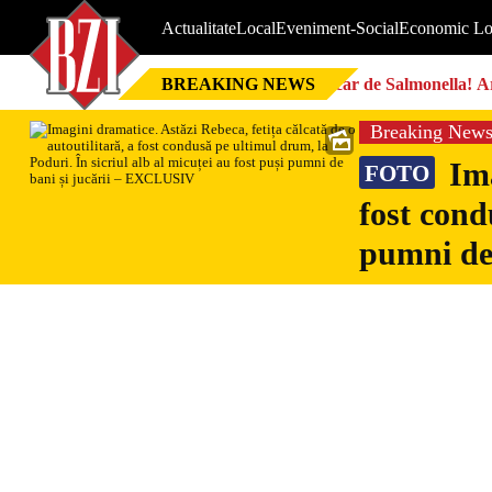
Actualitate
Local
Eveniment-Social
Economic Lo
BREAKING NEWS
Focar de Salmonella! Ar
Breaking New
Ima
FOTO
fost cond
pumni de