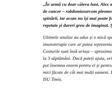
„În urmă cu doar câteva luni, Alex a
de cancer – rabdomiosarcom pleomorf
spinării, iar acum nu își mai poate f
repetate și dureri greu de imaginat. 
Ultimele analize au adus și o mică spe
imunoterapie care ar putea reprezent
Costurile sunt însă uriașe – aproximat
la 3 săptămâni. Dacă puteți ajuta, ori
pot însemna enorm pentru el și pentru 
mici făcute de cât mai mulți oameni. I
ISU Timiș.