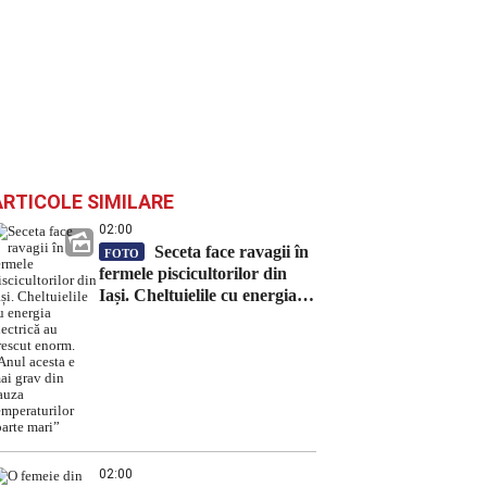
ARTICOLE SIMILARE
02:00
Seceta face ravagii în
FOTO
fermele piscicultorilor din
Iași. Cheltuielile cu energia
electrică au crescut enorm.
„Anul acesta e mai grav din
cauza temperaturilor foarte
mari”
02:00