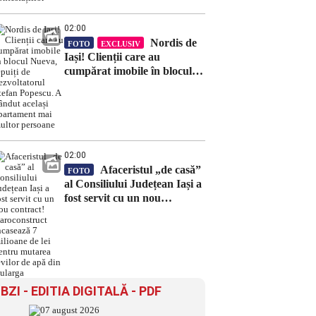
02:00
Nordis de
FOTO
EXCLUSIV
Iași! Clienții care au
cumpărat imobile în blocul
Nueva, țepuiți de
dezvoltatorul Ștefan Popescu.
A vândut același apartament
mai multor persoane
02:00
Afaceristul „de casă”
FOTO
al Consiliului Județean Iași a
fost servit cu un nou
contract! Daroconstruct
încasează 7 milioane de lei
pentru mutarea țevilor de
apă din Bularga
BZI - EDITIA DIGITALĂ - PDF