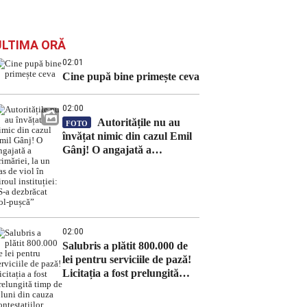
ULTIMA ORĂ
02:01
Cine pupă bine primește ceva
02:00
Autoritățile nu au
FOTO
învățat nimic din cazul Emil
Gânj! O angajată a
primăriei, la un pas de viol în
biroul instituției: „S-a
dezbrăcat gol-pușcă”
02:00
Salubris a plătit 800.000 de
lei pentru serviciile de pază!
Licitația a fost prelungită
timp de 8 luni din cauza
contestațiilor