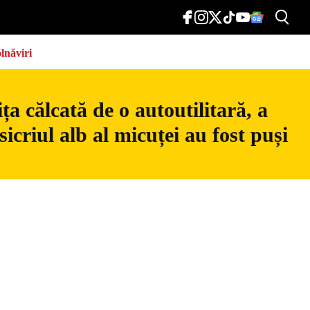
lnăviri
a călcată de o autoutilitară, a
icriul alb al micuței au fost puși