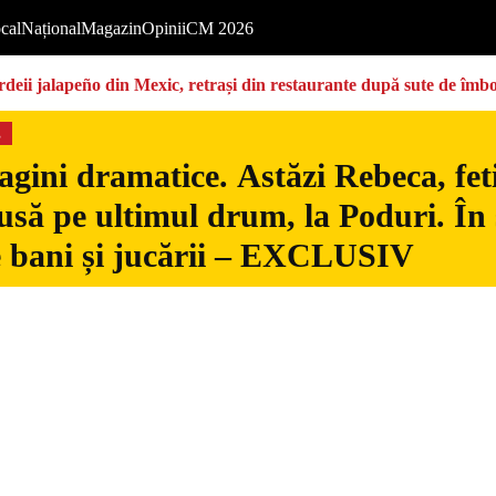
cal
Național
Magazin
Opinii
CM 2026
deii jalapeño din Mexic, retrași din restaurante după sute de îmbo
s
gini dramatice. Astăzi Rebeca, fetiț
usă pe ultimul drum, la Poduri. În s
 bani și jucării – EXCLUSIV