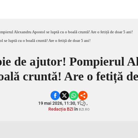
ompierul Alexandru Apostol se luptă cu o boală cruntă! Are o fetiță de doar 5 ani!
oie de ajutor! Pompierul A
oală cruntă! Are o fetiță d
19 mai 2026, 11:30,
1
,
Redacția BZI
în
BZI.RO