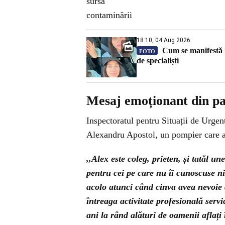
18:10, 04 Aug 2026
Cum se manifestă b
FOTO
de specialiști
Mesaj emoționant din pa
Inspectoratul pentru Situații de Urgen
Alexandru Apostol, un pompier care a 
,,Alex este coleg, prieten, și tatăl u
pentru cei pe care nu îi cunoscuse ni
acolo atunci când cinva avea nevoie d
întreaga activitate profesională serv
ani la rând alături de oamenii aflați 