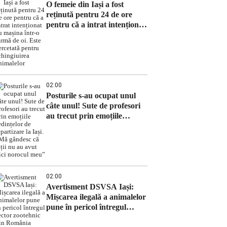
O femeie din Iași a fost
reținută pentru 24 de ore
pentru că a intrat intenționat
cu mașina într-o turmă de oi.
Este cercetată pentru
schingiuirea animalelor
02:00
Posturile s-au ocupat unul
câte unul! Sute de profesori
au trecut prin emoțiile
ședințelor de repartizare la
Iași. „Mă gândesc că alții nu
au avut nici norocul meu”
02:00
Avertisment DSVSA Iași:
Mișcarea ilegală a animalelor
pune în pericol întregul
sector zootehnic din România