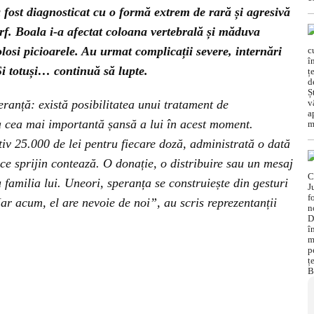
 fost diagnosticat cu o formă extrem de rară și agresivă
. Boala i-a afectat coloana vertebrală și măduva
olosi picioarele. Au urmat complicații severe, internări
Și totuși… continuă să lupte.
ranță: există posibilitatea unui tratament de
a cea mai importantă șansă a lui în acest moment.
iv 25.000 de lei pentru fiecare doză, administrată o dată
ce sprijin contează. O donație, o distribuire sau un mesaj
familia lui. Uneori, speranța se construiește din gesturi
ar acum, el are nevoie de noi”, au scris reprezentanții