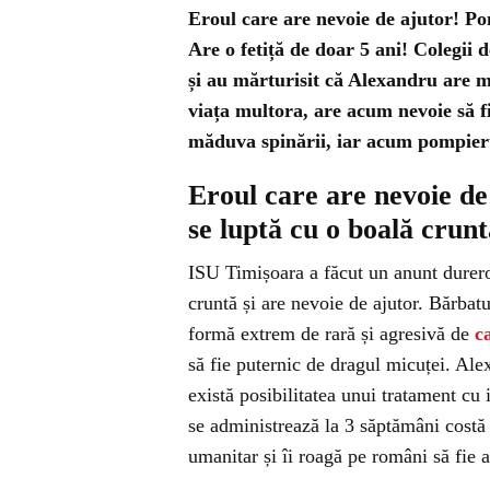
Eroul care are nevoie de ajutor! P
Are o fetiță de doar 5 ani! Colegii
și au mărturisit că Alexandru are m
viața multora, are acum nevoie să fi
măduva spinării, iar acum pompierul
Eroul care are nevoie d
se luptă cu o boală crunt
ISU Timișoara a făcut un anunt durer
cruntă și are nevoie de ajutor. Bărba
formă extrem de rară și agresivă de
c
să fie puternic de dragul micuței. Ale
există posibilitatea unui tratament cu
se administrează la 3 săptămâni costă
umanitar și îi roagă pe români să fie a