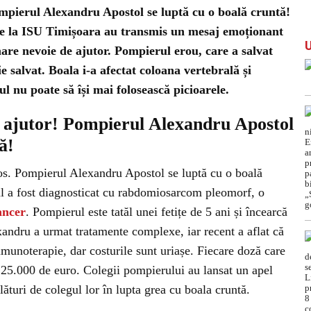
ompierul Alexandru Apostol se luptă cu o boală cruntă!
 de la ISU Timișoara au transmis un mesaj emoționant
are nevoie de ajutor. Pompierul erou, care a salvat
e salvat. Boala i-a afectat coloana vertebrală și
 nu poate să își mai folosească picioarele.
e ajutor! Pompierul Alexandru Apostol
ă!
os. Pompierul Alexandru Apostol se luptă cu o boală
tul a fost diagnosticat cu rabdomiosarcom pleomorf, o
ancer
. Pompierul este tatăl unei fetițe de 5 ani și încearcă
xandru a urmat tratamente complexe, iar recent a aflat că
 imunoterapie, dar costurile sunt uriașe. Fiecare doză care
 25.000 de euro. Colegii pompierului au lansat un apel
lături de colegul lor în lupta grea cu boala cruntă.