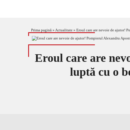
Prima pagină
»
Actualitate
»
Eroul care are nevoie de ajutor! P
Eroul care are nev
luptă cu o b