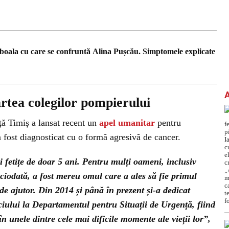
oala cu care se confruntă Alina Pușcău. Simptomele explicate
rtea colegilor pompierului
ță Timiș a lansat recent un
apel umanitar
pentru
fost diagnosticat cu o formă agresivă de cancer.
nei fetițe de doar 5 ani. Pentru mulți oameni, inclusiv
ciodată, a fost mereu omul care a ales să fie primul
e ajutor. Din 2014 și până în prezent și-a dedicat
iciului la Departamentul pentru Situații de Urgență, fiind
în unele dintre cele mai dificile momente ale vieții lor”,