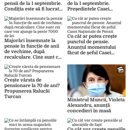
pensii de la 1 septembrie.
de la 1 septembrie.
Condiția este să fi lucrat
Președintele Casei
mai mult de 25 de ani
Naționale de Pensii
anunță creșteri
substanțiale
Cu cât ar putea crește
Majorări însemnate la
punctul de pensie.
pensie în funcție de anii
Anunțul momentului
de vechime, după
făcut de șeful Casei
recalculare. Cine sunt cei
Naţionale de Pensii
care vor ajunge la peste
7000 de lei
Crește vârsta de
pensionare la 70 de ani?
Propunerea Ralucăi
Turcan
Ministrul Muncii, Violeta
Alexandru, anunță
concedieri în masă
Cu cât vor crește pensiile