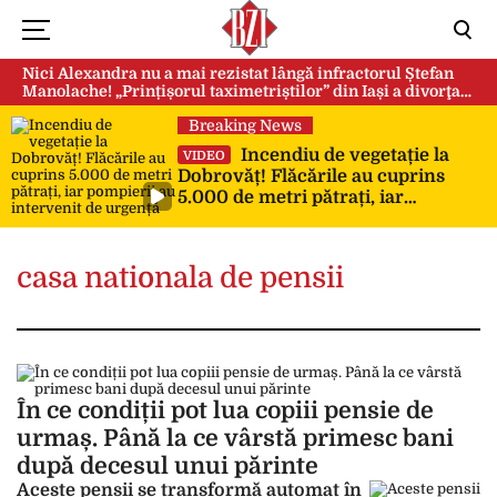
Nici Alexandra nu a mai rezistat lângă infractorul Ștefan
Manolache! „Prințișorul taximetriștilor” din Iași a divorţat
după doi ani de căsnicie
Breaking News
Incendiu de vegetație la
VIDEO
Dobrovăț! Flăcările au cuprins
5.000 de metri pătrați, iar
pompierii au intervenit de urgență
casa nationala de pensii
În ce condiții pot lua copiii pensie de
urmaș. Până la ce vârstă primesc bani
după decesul unui părinte
Aceste pensii se transformă automat în