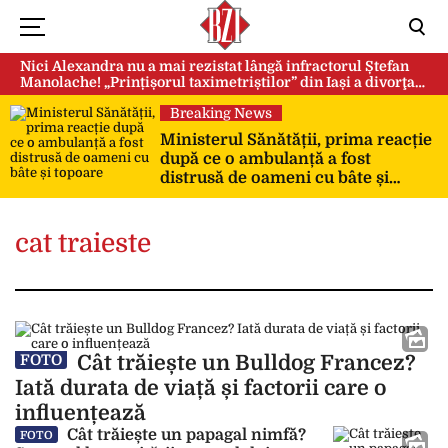
Nici Alexandra nu a mai rezistat lângă infractorul Ștefan
Manolache! „Prințișorul taximetriștilor” din Iași a divorţat
după doi ani de căsnicie
Breaking News
Ministerul Sănătății, prima reacție
după ce o ambulanță a fost
distrusă de oameni cu bâte și
topoare
cat traieste
Cât trăiește un Bulldog Francez?
FOTO
Iată durata de viață și factorii care o
influențează
Cât trăiește un papagal nimfă?
FOTO