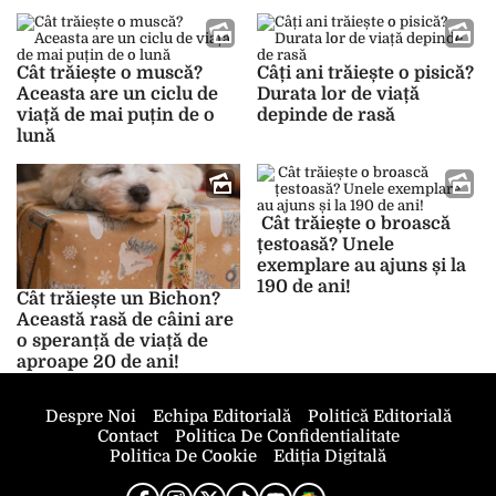
care o influențează
terestru
Cât trăiește o muscă?
Câți ani trăiește o pisică?
Aceasta are un ciclu de
Durata lor de viață
viață de mai puțin de o
depinde de rasă
lună
Cât trăiește o broască
țestoasă? Unele
exemplare au ajuns și la
190 de ani!
Cât trăiește un Bichon?
Această rasă de câini are
o speranță de viață de
aproape 20 de ani!
Despre Noi
Echipa Editorială
Politică Editorială
Contact
Politica De Confidentialitate
Politica De Cookie
Ediția Digitală