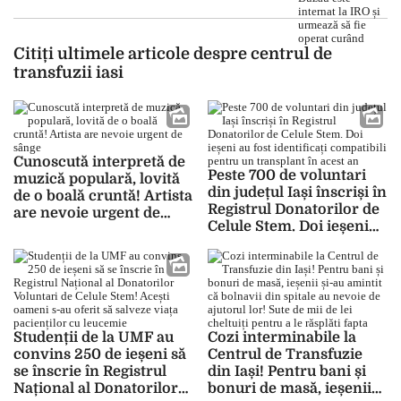
Citiți ultimele articole despre centrul de
transfuzii iasi
Cunoscută interpretă de
Peste 700 de voluntari
muzică populară, lovită
din județul Iași înscriși în
de o boală cruntă! Artista
Registrul Donatorilor de
are nevoie urgent de
Celule Stem. Doi ieșeni
sânge
au fost identificați
compatibili pentru un
transplant în acest an
Studenții de la UMF au
Cozi interminabile la
convins 250 de ieșeni să
Centrul de Transfuzie
se înscrie în Registrul
din Iași! Pentru bani și
Național al Donatorilor
bonuri de masă, ieșenii