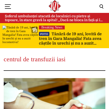
Șoferul ambulanței atacată de localnici cu pietre și
topoare, în stare gravă la spital! ,,Dacă ne bloca în față și în
spate, ne omorau…”
Breaking News
Tânără de 19 ani, lovită de
FOTO
tren în Gara Mangalia! Fata avea
căștile în urechi și nu a auzit
locomotiva!
centrul de transfuzii iasi