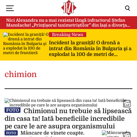
Nici Alexandra nu a mai rezistat lângă infractorul Ștefan
Manolache! „Prințișorul taximetriștilor” din Iași a divorţat
după doi ani de căsnicie
Breaking News
Incident la graniță! O dronă a
intrat din România în Bulgaria şi a
explodat la 100 de metri de
frontieră
chimion
Chimionul nu trebuie să lipsească
FOTO
din casa ta! Iată beneficiile incredibile
pe care le are asupra organismului
Mâncare de vinete coapte.
FOTO