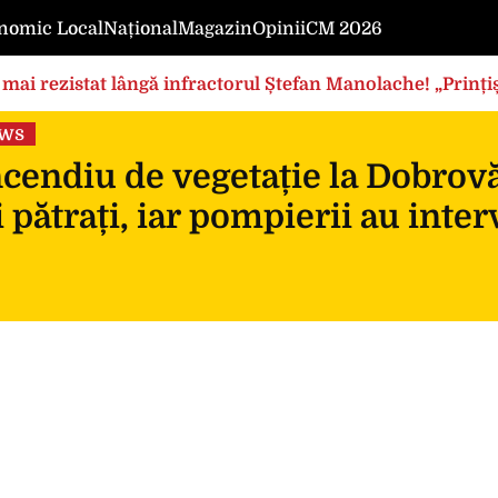
nomic Local
Național
Magazin
Opinii
CM 2026
mai rezistat lângă infractorul Ștefan Manolache! „Prințișo
ews
cendiu de vegetație la Dobrovă
 pătrați, iar pompierii au inte