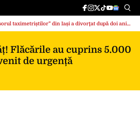
rul taximetriștilor” din Iași a divorţat după doi ani
ț! Flăcările au cuprins 5.000
rvenit de urgență