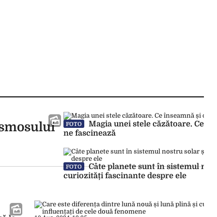
Magia unei stele căzătoare. Ce în
osmosului
FOTO
ne fascinează
Câte planete sunt în sistemul nost
FOTO
curiozități fascinante despre ele