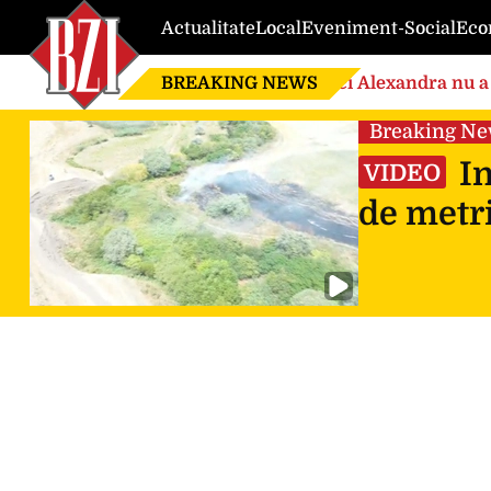
Actualitate
Local
Eveniment-Social
Eco
BREAKING NEWS
Nici Alexandra nu a 
de căsnicie
Breaking N
In
VIDEO
de metri