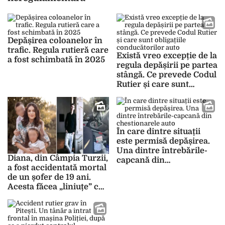
Depășirea coloanelor în
trafic. Regula rutieră care
Există vreo excepție de la
a fost schimbată în 2025
regula depășirii pe partea
stângă. Ce prevede Codul
Rutier și care sunt
obligațiile
conducătorilor auto
În care dintre situații
este permisă depășirea.
Una dintre întrebările-
Diana, din Câmpia Turzii,
capcană din
a fost accidentată mortal
chestionarele auto
de un șofer de 19 ani.
Acesta făcea „liniuțe” cu
doi tineri în mașină