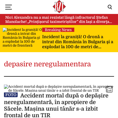
Nici Alexandra nu a mai rezistat lângă infractorul Ștefan
Manolache! „Prințișorul taximetriștilor” din Iași a divorţat
după doi ani de căsnicie
Breaking News
Incident la graniță! O dronă a
intrat din România în Bulgaria şi a
explodat la 100 de metri de
frontieră
depasire neregulamentara
Accident mortal după o depășire
FOTO
neregulamentară, în apropiere de
Săcele. Mașina unui tânăr s-a izbit
frontal de un TIR