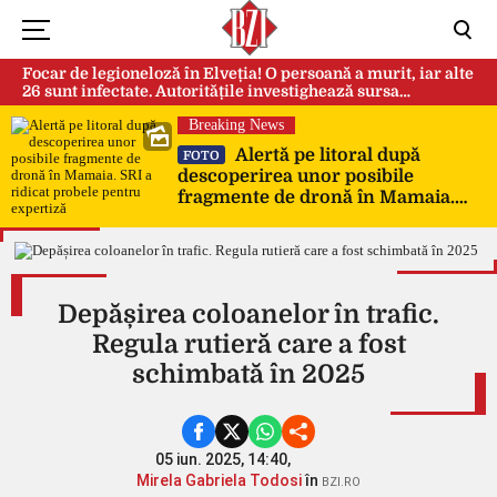
Focar de legioneloză în Elveția! O persoană a murit, iar alte
26 sunt infectate. Autoritățile investighează sursa
contaminării
Breaking News
Alertă pe litoral după
FOTO
descoperirea unor posibile
fragmente de dronă în Mamaia.
SRI a ridicat probele pentru
expertiză
Depășirea coloanelor în trafic.
Regula rutieră care a fost
schimbată în 2025
05 iun. 2025, 14:40,
Mirela Gabriela Todosi
în
BZI.RO