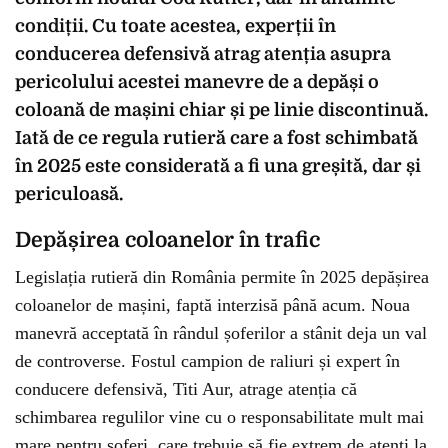
condiții. Cu toate acestea, experții în
conducerea defensivă atrag atenția asupra
pericolului acestei manevre de a depăși o
coloană de mașini chiar și pe linie discontinuă.
Iată de ce regula rutieră care a fost schimbată
în 2025 este considerată a fi una greșită, dar și
periculoasă.
Depășirea coloanelor în trafic
Legislația rutieră din România permite în 2025 depășirea
coloanelor de mașini, faptă interzisă până acum. Noua
manevră acceptată în rândul șoferilor a stânit deja un val
de controverse. Fostul campion de raliuri și expert în
conducere defensivă, Titi Aur, atrage atenția că
schimbarea regulilor vine cu o responsabilitate mult mai
mare pentru șoferi, care trebuie să fie extrem de atenți la