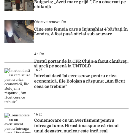
Bulgaria: „Aveți mare grijă!”. Ce a observat pe
chitanță
Observatornews.ro
Cine este femeia care a înjunghiat 4 bărbați în
Londra. A fost pusă oficial sub acuzare
As.ro
Fostul portar de la CFR Cluj s-a făcut cântăreţ
şi urcă pe scenă la UNTOLD
16:25
Întrebat dacă își cere scuze pentru criza
economică, Ilie Bolojan a răspuns: „Am făcut
ceea ce trebuie”
16:20
Comemorare cu un avertisment pentru
întreaga lume. Hiroshima spune că riscul
unui dezastru nuclear este încă real