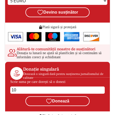
Devino susținător
Plată sigură și protejată
Alătură-te comunității noastre de susținători
Donația ta lunară ne ajută să planificăm și să continuăm să
informăm corect și echidistant
Donație singulară
Donează o singură dată pentru susținerea jurnalismului de
calitate
Scrie suma pe care dorești să o donezi
Donează