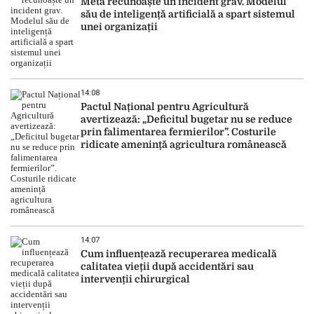
Meta recunoaște un incident grav. Modelul
său de inteligență artificială a spart sistemul
unei organizații
14:08
Pactul Național pentru Agricultură
avertizează: „Deficitul bugetar nu se reduce
prin falimentarea fermierilor”. Costurile
ridicate amenință agricultura românească
14:07
Cum influențează recuperarea medicală
calitatea vieții după accidentări sau
intervenții chirurgical