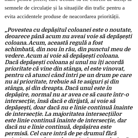
semnele de circulație și la situațiile din trafic pentru a
evita accidentele produse de neacordarea priorității.
„Povestea cu depășitul coloanei este o noutate,
deoarece până acum nu aveai voie să depășești
coloana. Acum, această regulă a fost
schimbată, din nou în rău, din punctul meu de
vedere. Acum ai voie să depășești coloana.
Dacă depășești coloana și unul nu îți acordă
prioritate că vine din stânga, el este vinovat,
pentru că atunci când intri pe un drum pe care
nu ai prioritate, trebuie să te asiguri și din
stânga, și din dreapta. Dacă unul este în
depășire, normal nu ar avea ce să caute într-o
intersecție, însă dacă e dirijată, ai voie să
depășești, doar dacă nu e linie continuă înainte
de intersecție. La majoritatea intersecțiilor
este linie continuă înainte de intersecție, dar
dacă nu e linie continuă, depășirea este
permisă. Cel care intră de pe drumul fără