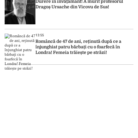
Durere în învățământ! A murit profesorul
Dragoș Ursache din Vicovu de Sus!
13:55
Româncă de 47 de ani, reținută după ce a
înjunghiat patru bărbați cu o foarfecă în
Londra! Femeia trăiește pe străzi!