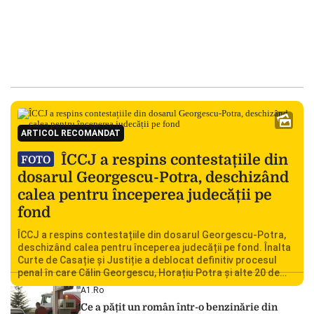
ARTICOL RECOMANDAT
ÎCCJ a respins contestațiile din
FOTO
dosarul Georgescu-Potra, deschizând
calea pentru începerea judecății pe
fond
ÎCCJ a respins contestațiile din dosarul Georgescu-Potra,
deschizând calea pentru începerea judecății pe fond. Înalta
Curte de Casație și Justiție a deblocat definitiv procesul
penal în care Călin Georgescu, Horațiu Potra și alte 20 de
persoane sunt acuzați de acțiuni îndreptate împotriva
A1.ro
ordinii constituționale. În ședința din camera preliminară,
Ce a pățit un român într-o benzinărie din
judecătorii de la instanța supremă au […]