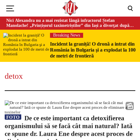
Nici Alexandra nu a mai rezistat lângă infractorul Ștefan
Manolache! „Prințișorul taximetriștilor” din Iași a divorţat după
doi ani de căsnicie
Breaking News
Incident la graniță! O dronă a intrat din
România în Bulgaria şi a explodat la 100
de metri de frontieră
detox
De ce este important ca detoxifierea
FOTO
organismului să se facă cât mai natural? Iată
ce spune dr. Laura Ene despre acest proces de