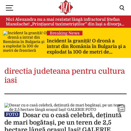
Nici Alexandra nu a mai rezistat lângă infractorul Ștefan
Manolache! „Prințișorul taximetriștilor” din Iași a divorţat
după doi ani de căsnicie
Breaking News
Incident la graniță! O dronă a
intrat din România în Bulgaria şi a
explodat la 100 de metri de
frontieră
directia judeteana pentru cultura
iasi
Dosar cu o casă celebră, deținută
FOTO
de mari bogătași, pe un teren de 2,5
hectare lângă orașul Iași! GALERIE