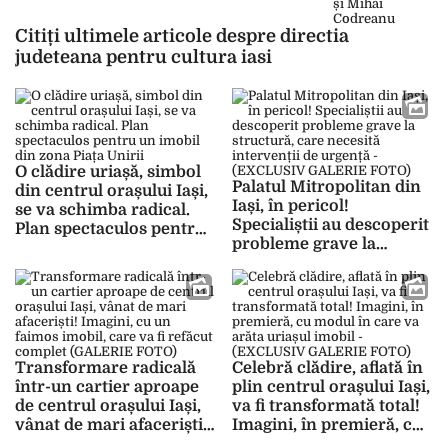
Citiți ultimele articole despre directia
judeteana pentru cultura iasi
O clădire uriașă, simbol
Palatul Mitropolitan din
din centrul orașului Iași,
Iași, în pericol!
se va schimba radical.
Specialiștii au descoperit
Plan spectaculos pentru
probleme grave la
un imobil din zona Piața
structură, care necesită
Unirii
intervenții de urgență –
(EXCLUSIV GALERIE
FOTO)
Transformare radicală
Celebră clădire, aflată în
într-un cartier aproape
plin centrul orașului Iași,
de centrul orașului Iași,
va fi transformată total!
vânat de mari afaceriști!
Imagini, în premieră, cu
Imagini, cu un faimos
modul în care va arăta