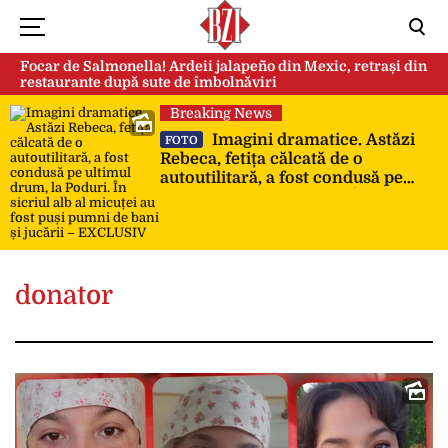
Focar de Salmonella! Ardeii jalapeño din Mexic, retrași din
restaurante după sute de îmbolnăviri
Breaking News
Imagini dramatice. Astăzi
FOTO
Rebeca, fetița călcată de o
autoutilitară, a fost condusă pe
ultimul drum, la Poduri. În sicriul
alb al micuței au fost puși pumni
de bani și jucării – EXCLUSIV
donator