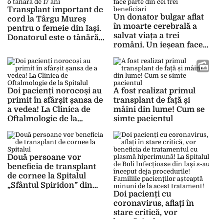
acum”- FOTO
Transplant important de
Un donator bulgar aflat
cord la Târgu Mureș
în moarte cerebrală a
pentru o femeie din Iași.
salvat viața a trei
Donatorul este o tânără
români. Un ieșean face
de 17 ani
parte din cei trei
beneficiari
Doi pacienți norocoși au
A fost realizat primul
primit în sfârșit șansa de
transplant de față și
a vedea! La Clinica de
mâini din lume! Cum se
Oftalmologie de la
simte pacientul
Spitalul „Sfântul
Spiridon” din Iași, din 4
cornee prelevate doar
două au fost
Două persoane vor
transplantate
beneficia de transplant
de cornee la Spitalul
„Sfântul Spiridon” din
Doi pacienți cu
Iași! 97 de pacienți sunt
coronavirus, aflați în
înscriși pe lista de
stare critică, vor
așteptare