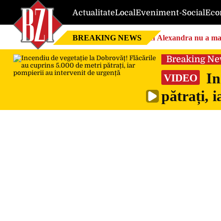
Actualitate
Local
Eveniment-Social
Eco
BREAKING NEWS
Nici Alexandra nu a mai 
Breaking N
In
VIDEO
pătrați, 