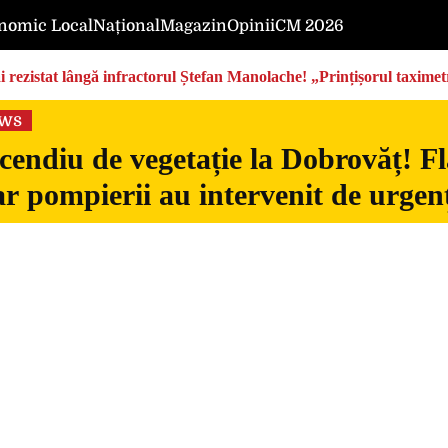
nomic Local
Național
Magazin
Opinii
CM 2026
rezistat lângă infractorul Ștefan Manolache! „Prințișorul taximetri
ews
cendiu de vegetație la Dobrovăț! Fl
iar pompierii au intervenit de urgen