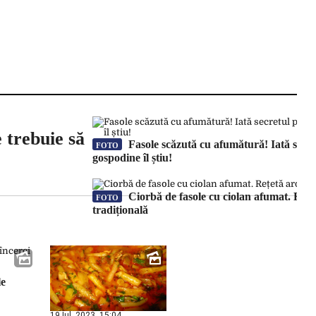
 trebuie să
Fasole scăzută cu afumătură! Iată secre
FOTO
gospodine îl știu!
Ciorbă de fasole cu ciolan afumat. Rețe
FOTO
tradițională
le
19 Iul. 2023, 15:04