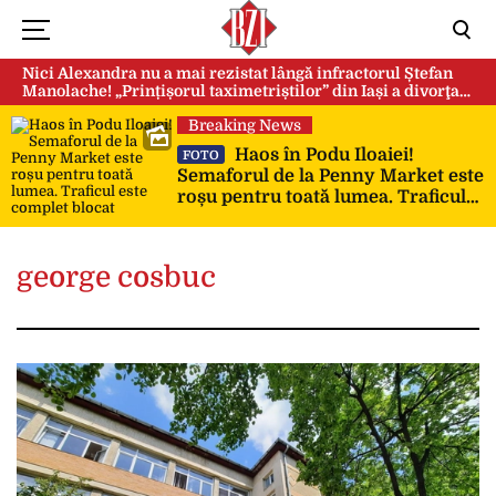
Nici Alexandra nu a mai rezistat lângă infractorul Ștefan
Manolache! „Prințișorul taximetriștilor” din Iași a divorţat
după doi ani de căsnicie
Breaking News
Haos în Podu Iloaiei!
FOTO
Semaforul de la Penny Market este
roșu pentru toată lumea. Traficul
este complet blocat
george cosbuc