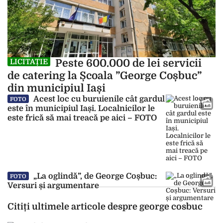
Peste 600.000 de lei servicii
LICITAȚIE
de catering la Școala ”George Coșbuc”
din municipiul Iași
Acest loc cu buruienile cât gardul
FOTO
este în municipiul Iași. Localnicilor le
este frică să mai treacă pe aici – FOTO
„La oglindă”, de George Coșbuc:
FOTO
Versuri și argumentare
Citiți ultimele articole despre george cosbuc