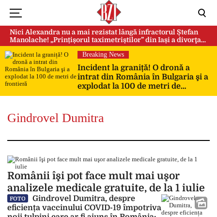
Nici Alexandra nu a mai rezistat lângă infractorul Ștefan
Manolache! „Prințișorul taximetriștilor” din Iași a divorţat
după doi ani de căsnicie
Breaking News
Incident la graniță! O dronă a
intrat din România în Bulgaria şi a
explodat la 100 de metri de
frontieră
Gindrovel Dumitra
Românii îşi pot face mult mai uşor
analizele medicale gratuite, de la 1 iulie
Gindrovel Dumitra, despre
FOTO
eficiența vaccinului COVID-19 împotriva