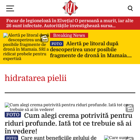
Focar de legioneloză în Elveția! O persoană a murit, iar alte
26 sunt infectate. Autoritățile investighează sursa
contaminării
Breaking News
Alertă pe litoral după
FOTO
descoperirea unor posibile
fragmente de dronă în Mamaia.
SRI a ridicat probele pentru
expertiză
hidratarea pielii
Cum alegi crema potrivită pentru
FOTO
riduri profunde. Iată tot ce trebuie să ai
în vedere!
Care sunt beneficiile gelului de
FOTO