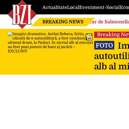
Actualitate
Local
Eveniment-Social
Eco
BREAKING NEWS
Focar de Salmonella
Breaking N
Ima
FOTO
autoutil
alb al m