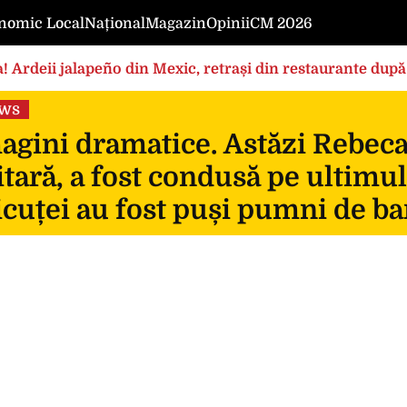
nomic Local
Național
Magazin
Opinii
CM 2026
! Ardeii jalapeño din Mexic, retrași din restaurante după
ews
gini dramatice. Astăzi Rebeca, 
itară, a fost condusă pe ultimul
icuței au fost puși pumni de ba