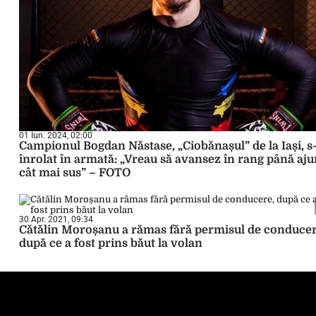
01 Iun. 2024, 02:00
Campionul Bogdan Năstase, „Ciobănașul” de la Iași, s
înrolat în armată: „Vreau să avansez în rang până aj
cât mai sus” – FOTO
30 Apr. 2021, 09:34
Cătălin Moroșanu a rămas fără permisul de conducer
după ce a fost prins băut la volan