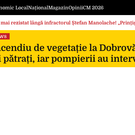
nomic Local
Național
Magazin
Opinii
CM 2026
mai rezistat lângă infractorul Ștefan Manolache! „Prințișo
ews
cendiu de vegetație la Dobrovă
 pătrați, iar pompierii au inte