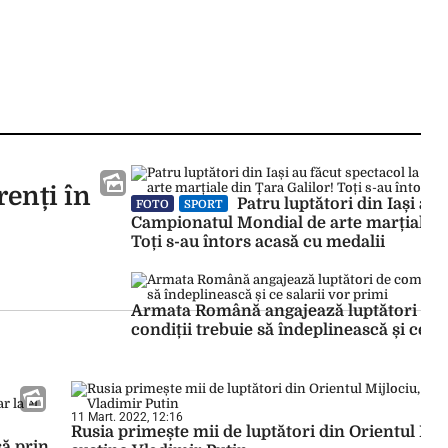
renți în
Patru luptători din Iași au 
FOTO
SPORT
Campionatul Mondial de arte marțiale di
Toți s-au întors acasă cu medalii
Armata Română angajează luptători de
condiții trebuie să îndeplinească și ce sa
11 Mart. 2022, 12:16
Rusia primește mii de luptători din Orientul Mij
să prin