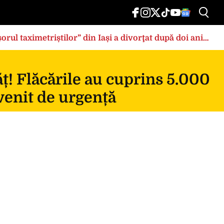
rul taximetriștilor” din Iași a divorţat după doi ani
ț! Flăcările au cuprins 5.000
rvenit de urgență