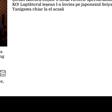
KO! Luptătorul ieșean l-a învins pe japonezul Seiy
Tanigawa chiar la el acasă
-a
ung
e,