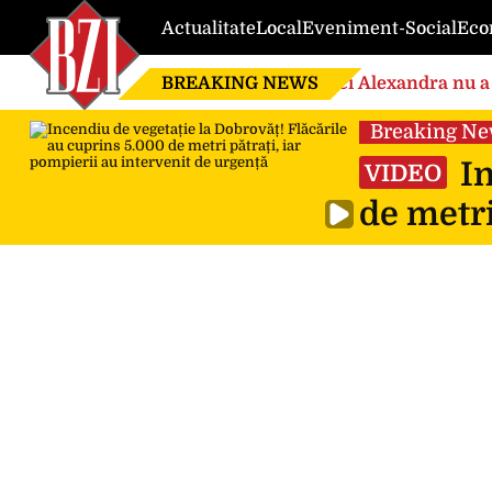
Actualitate
Local
Eveniment-Social
Eco
BREAKING NEWS
Nici Alexandra nu a 
de căsnicie
Breaking N
In
VIDEO
de metri