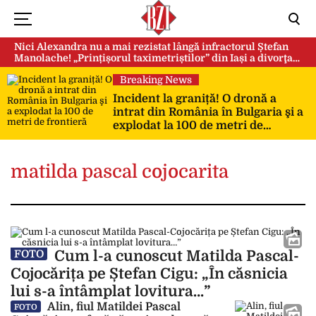
Nici Alexandra nu a mai rezistat lângă infractorul Ștefan
Manolache! „Prințișorul taximetriștilor” din Iași a divorţat
după doi ani de căsnicie
Breaking News
Incident la graniță! O dronă a
intrat din România în Bulgaria şi a
explodat la 100 de metri de
frontieră
matilda pascal cojocarita
Cum l-a cunoscut Matilda Pascal-
FOTO
Cojocărița pe Ștefan Cigu: „În căsnicia
lui s-a întâmplat lovitura…”
Alin, fiul Matildei Pascal
FOTO