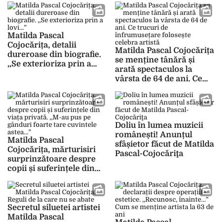
Păduraru
Matilda Pascal
Cojocărița, detalii
Matilda Pascal Cojocărița
dureroase din biografie.
se menține tânără și
,,Se exterioriza prin a
arată spectaculos la
lovi…”
vârsta de 64 de ani. Ce
trucuri de înfrumusețare
folosește celebra artistă
Doliu în lumea muzicii
românești! Anunțul
Matilda Pascal
sfâșietor făcut de Matilda
Cojocărița, mărturisiri
Pascal-Cojocăriţa
surprinzătoare despre
copii și suferințele din
viața privată. ,,M-au pus
pe gânduri foarte tare
cuvintele astea…”
Secretul siluetei artistei
Matilda Pascal