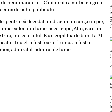
o de nenumărate ori. Cântăreața a vorbit cu greu
ascuns de ochii publicului.
te, pentru că decedat fiind, acum un an și un pic,
umos cadou din lume, acest copil, Alin, care îmi
e trup, îmi este totul. E un copil foarte bun. La 21
ătorit cu el, a fost foarte frumos, a fost o
umos, admirabil, admirat de lume.