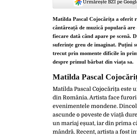
Urmărește BZI pe Googl
Matilda Pascal Cojocărița a oferit r
cântăreață de muzică populară are o
fiecare dată când apare pe scenă. D
suferințe greu de imaginat. Puțini su
trecut prin momente dificile în pri
despre primul bărbat din viața sa.
Matilda Pascal Cojocăriț
Matilda Pascal Cojocărița este u
din România. Artista face furori 
evenimentele mondene. Dincolo d
ascunde o poveste de viață durer
un mariaj eșuat, iar din prima căs
mândră. Recent, artista a fost i