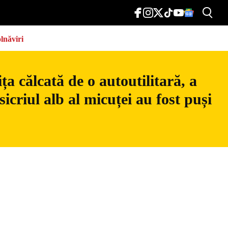
lnăviri
a călcată de o autoutilitară, a
icriul alb al micuței au fost puși