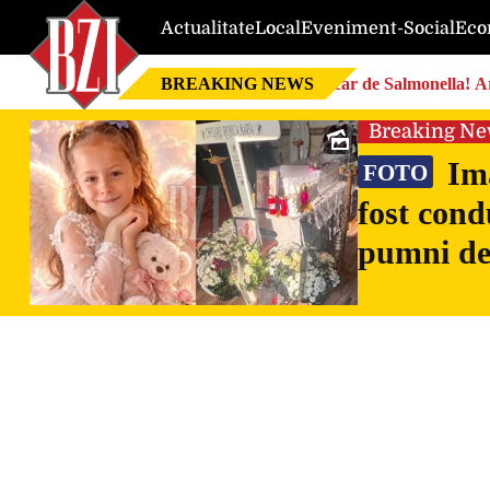
Actualitate
Local
Eveniment-Social
Eco
BREAKING NEWS
Focar de Salmonella! Ar
Breaking N
Ima
FOTO
fost cond
pumni de