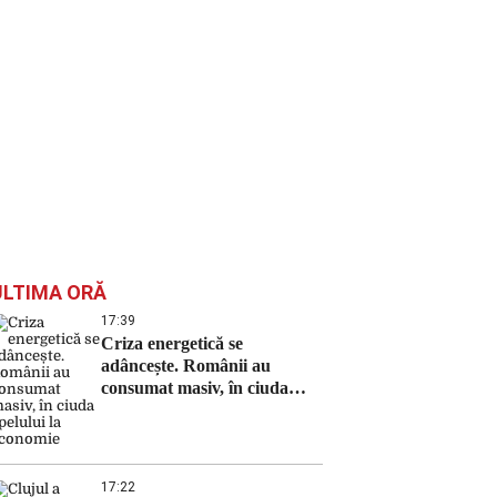
ULTIMA ORĂ
17:39
Criza energetică se
adâncește. Românii au
consumat masiv, în ciuda
apelului la economie
17:22