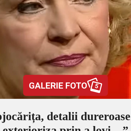
GALERIE FOTO
5
ocărița, detalii dureroase 
exterioriza prin a lovi…”