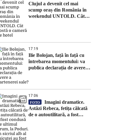
Clujul a devenit cel mai
scump oraș din România în
weekendul UNTOLD. Cât
costă o cameră de hotel
17:19
Ilie Bolojan, față în față cu
întrebarea momentului: va
publica declarația de avere a
partenerei sale?
17:06
Imagini dramatice.
FOTO
Astăzi Rebeca, fetița călcată
de o autoutilitară, a fost
condusă pe ultimul drum, la
Poduri. În sicriul alb al
micuței au fost puși pumni de
bani și jucării – EXCLUSIV