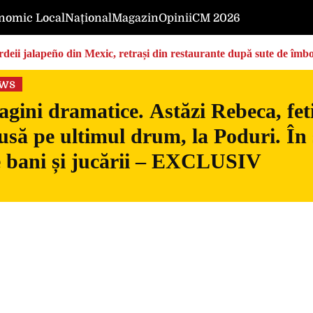
nomic Local
Național
Magazin
Opinii
CM 2026
deii jalapeño din Mexic, retrași din restaurante după sute de îmbo
ews
gini dramatice. Astăzi Rebeca, fetiț
usă pe ultimul drum, la Poduri. În s
 bani și jucării – EXCLUSIV