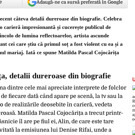
e
Adaugă-ne ca sursă preferată în Google
ecent câteva detalii dureroase din biografie. Celebra
 carieră impresionantă și cucerește publicul de
incolo de lumina reflectoarelor, artista ascunde
nt cei care știu că primul soț a fost violent cu ea și a
mul mariaj. Iată ce spune Matilda Pascal Cojocărița
a, detalii dureroase din biografie
na dintre cele mai apreciate interprete de folclor
de fiecare dată când apare pe scenă, la tv sau la
e realizările deosebite în carieră, vedeta
oasă. Matilda Pascal Cojocărița a trecut printr-
nicie îl are pe fiul ei, Alin, de care este tare
nvitată la emisiunea lui Denise Rifai, unde a