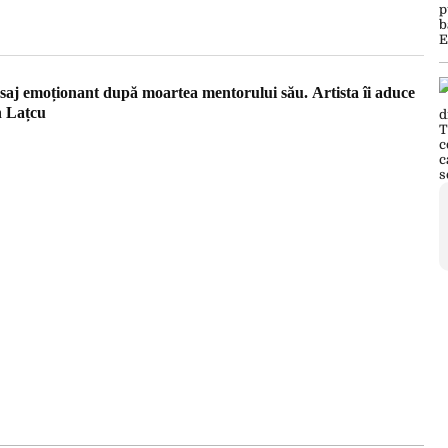
saj emoționant după moartea mentorului său. Artista îi aduce
n Lațcu