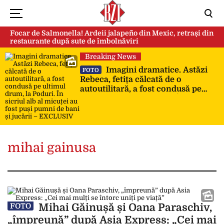
Focar de Salmonella! Ardeii jalapeño din Mexic, retrași din
restaurante după sute de îmbolnăviri
Breaking News
Imagini dramatice. Astăzi
FOTO
Rebeca, fetița călcată de o
autoutilitară, a fost condusă pe
ultimul drum, la Poduri. În sicriul
alb al micuței au fost puși pumni
de bani și jucării – EXCLUSIV
mihai gainusa
Mihai Găinușă și Oana Paraschiv,
FOTO
„împreună” după Asia Express: „Cei mai