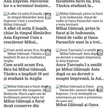
Asia Express. Parcursul
facultatea fiicei lui, Eva.
lor s-a terminat înainte
Tânăra studiază la
de finală
Universitatea din Padova
A aflat că soția îl înșală,
Mihai Găinușă, prins la
chiar în timpul filmărilor
furat și în Indonezia.
Asia Express! Cum a
Omul de radio și Oana
reacționat Mihai
Paraschiv sunt la a treia
Găinușă!
lovitură
Cum arată acum Eva,
Anca Țurcașiu l-a umilit
fiica lui Mihai Găinușă.
pe Mihai Găinușă! Asta
Tânăra a împlinit 19 ani
după ce au dormit o
și studiază în Anglia
noapte împreună, la Asia
Express
Mihai Găinușă a furat
Mihai Găinușă și Oana
două conserve din