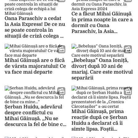
Ce a făcut Mihai Găinuşă
Oana Paraschiv a cedat
în prima noapte în care a
la Asia Express! De ce nu
dormit cu Oana
se poate controla în
Paraschiv, la Asia
situații de criză colega de
Express 2024
echipă a lui Mihai
Găinușă
Mihai Găinușă are o fiică
„Bebelușa” Oana Ioniță,
de vârsta majoratului! Ce
divorț după 10 ani de
va face mai departe
mariaj. Care este motivul
separării
Șerban Huidu, adevărul
Mihai Găinușă, prima
despre conflictul cu
reacție după ce Șerban
Mihai Găinușă. ,,Nu se
Huidu a declarat că îi
descurca la fel de bine ca
simte lipsa. Foștii
mine…”
prezentatori de la