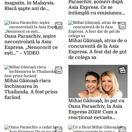
Paraschiv, șomeri după
magazin, în Malaysia.
Asia Express. Ce se
Riscă șapte ani de
întâmplă cu emisiunea
închisoare pentru fapta
pe care o prezentau de
lui
șase ani
Oana Paraschiv, ieșire
Mihai Găinușă, atras de o
necontrolată la Asia
concurentă de la Asia
Express. „Nenorocit ce
Express. A fost dat de gol
ești…” – VIDEO
de colega sa
Mihai Găinușă risca
închisoarea în
Thailanda. A fost prins
furând
Mihai Găinușă, în pat cu
Oana Paraschiv, la Asia
Express 2024! Cum a
reacționat nevasta
acestuia după ce i-a
văzut dormind împreună