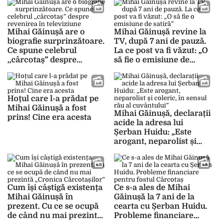
„Cronica Cârcotașilor” s-
au certat
Mihai Găinușă are o
Mihai Găinușă revine la
biografie surprinzătoare.
TV, după 7 ani de pauză.
Ce spune celebrul
La ce post va fi văzut: „O
,,cârcotaș” despre
să fie o emisiune de
revenirea în televiziune
satiră”
Hoțul care l-a prădat pe
Mihai Găinușă a fost
Mihai Găinușă, declarații
prins! Cine era acesta
acide la adresa lui
Șerban Huidu: „Este
arogant, neparolist și
coleric, în sensul rău al
cuvântului”
Cum își câștigă existența
Ce s-a ales de Mihai
Mihai Găinușă în
Găinușă la 7 ani de la
prezent. Cu ce se ocupă
cearta cu Șerban Huidu.
de când nu mai prezintă
Probleme financiare