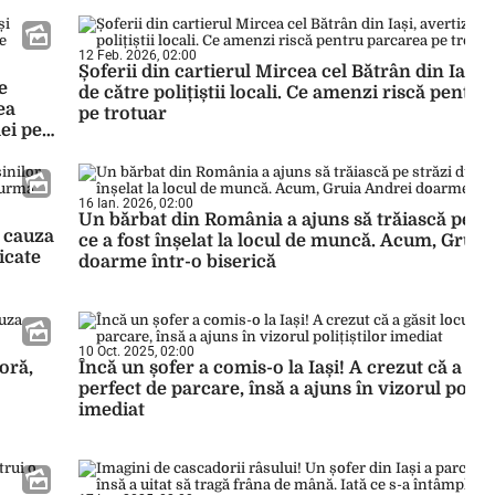
12 Feb. 2026, 02:00
Șoferii din cartierul Mircea cel Bătrân din Iași, 
e
de către polițiștii locali. Ce amenzi riscă pentr
ea
pe trotuar
lei pe
16 Ian. 2026, 02:00
Un bărbat din România a ajuns să trăiască pe st
n cauza
ce a fost înșelat la locul de muncă. Acum, Gruia
icate
doarme într-o biserică
10 Oct. 2025, 02:00
oră,
Încă un șofer a comis-o la Iași! A crezut că a găs
perfect de parcare, însă a ajuns în vizorul poliți
imediat