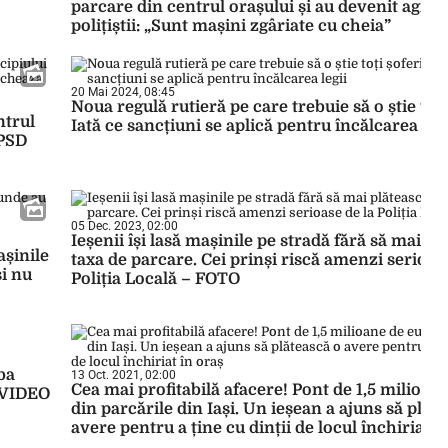
parcare din centrul orașului și au devenit agres
polițiștii: „Sunt mașini zgâriate cu cheia”
20 Mai 2024, 08:45
Noua regulă rutieră pe care trebuie să o știe toți 
ntrul
Iată ce sancțiuni se aplică pentru încălcarea legi
 PSD
05 Dec. 2023, 02:00
Ieșenii își lasă mașinile pe stradă fără să mai pl
așinile
taxa de parcare. Cei prinși riscă amenzi serioase
și nu
Poliția Locală – FOTO
ba
13 Oct. 2021, 02:00
Cea mai profitabilă afacere! Pont de 1,5 milioan
E VIDEO
din parcările din Iași. Un ieșean a ajuns să plăt
avere pentru a ține cu dinții de locul închiriat î