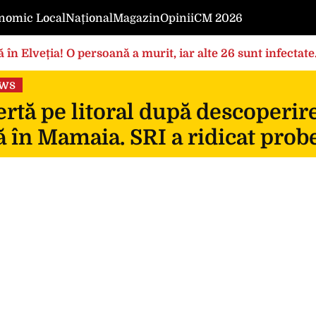
nomic Local
Național
Magazin
Opinii
CM 2026
 în Elveția! O persoană a murit, iar alte 26 sunt infectat
ews
rtă pe litoral după descoperir
 în Mamaia. SRI a ridicat prob