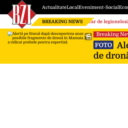
Actualitate
Local
Eveniment-Social
Eco
BREAKING NEWS
Focar de legioneloză
Breaking N
Ale
FOTO
de dronă