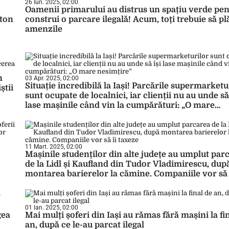
26 Iun. 2025, 02:00
Oamenii primarului au distrus un spațiu verde pen
eton
construi o parcare ilegală! Acum, toți trebuie să p
amenzile
n
03 Apr. 2025, 02:00
Situație incredibilă la Iași! Parcările supermarketu
știi
sunt ocupate de localnici, iar clienții nu au unde să 
lase mașinile când vin la cumpărături: „O mare
nesimțire”
11 Mart. 2025, 02:00
Mașinile studenților din alte județe au umplut par
de la Lidl și Kaufland din Tudor Vladimirescu, dup
montarea barierelor la cămine. Companiile vor să 
taxeze
01 Ian. 2025, 02:00
gea
Mai mulți șoferi din Iași au rămas fără mașini la fi
an, după ce le-au parcat ilegal