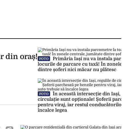
r din oraș!
Primăria Iași nu va instala parcom
FOTO
locurile de parcare cu taxă! În zonele c
dintre șoferi nici măcar nu plătesc
În această intersecție din Iași, reg
FOTO
circulație sunt opționale! Șoferii parch
pentru viraj, iar restul conducătorilor a
încalce legea