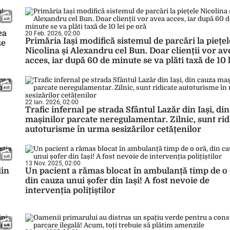
ea
20 Feb. 2026, 02:00
Primăria Iași modifică sistemul de parcări la piețel
ze
Nicolina și Alexandru cel Bun. Doar clienții vor av
acces, iar după 60 de minute se va plăti taxă de 10 
oră
22 Ian. 2026, 02:00
Trafic infernal pe strada Sfântul Lazăr din Iași, di
mașinilor parcate neregulamentar. Zilnic, sunt rid
autoturisme în urma sesizărilor cetățenilor
13 Nov. 2025, 02:00
din
Un pacient a rămas blocat în ambulanță timp de o 
din cauza unui șofer din Iași! A fost nevoie de
intervenția polițiștilor