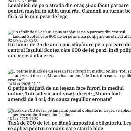
24 Iul. 2025, 02:00
Localnicii de pe o stradă din oraș și-au făcut parcare
pentru mașini în albia unui râu. Oamenii au turnat b
fără să le mai pese de lege
02 Iun. 2025, 02:00
Un tânăr de 25 de ani a pus stăpânire pe o parcare di
centrul Iașului! Scotea câte 600 de lei pe zi, însă poliți
i-au stricat afacerea
14 Mart. 2025, 02:00
O petiție inițiată de un ieșean face furori în mediul
online. Toți șoferii sunt vizați direct: „Mi-am luat
amendă de 3 ori, din cauza regulilor eronate”
13 Ian. 2025, 11:20
Taxă de 300 de lei, pe lângă impozitul obligatoriu. Le
se aplică pentru românii care stau la bloc