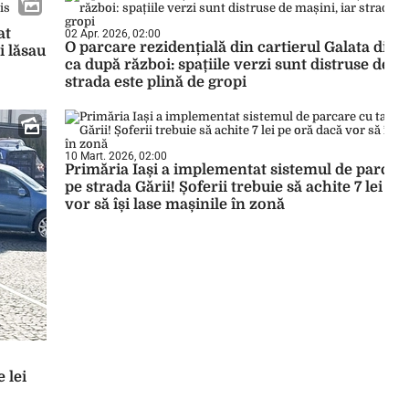
at
02 Apr. 2026, 02:00
O parcare rezidențială din cartierul Galata din I
i lăsau
ca după război: spațiile verzi sunt distruse de ma
strada este plină de gropi
10 Mart. 2026, 02:00
Primăria Iași a implementat sistemul de parcare
pe strada Gării! Șoferii trebuie să achite 7 lei pe
vor să își lase mașinile în zonă
 lei