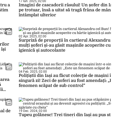
17 Iun. 2025, 02:00
tru a
Imagini de cascadorii râsului! Un șofer din Iași 
lătim
pe trotuar, însă a uitat să tragă frâna de mână. I
întâmplat ulterior
02 Apr. 2025, 02:00
Surpriză de proporții în cartierul Alexandru ce
rilor
mulți șoferi și-au găsit mașinile acoperite cu hâ
își
igienică și autocolante
04 Feb. 2025, 02:00
Polițiștii din Iași au făcut colecție de mașini într
carea
singură zi! Zeci de șoferi au fost amendați: „Est
ă
fenomen scăpat de sub control”
îi
nal de
19 Dec. 2024, 02:00
Tupeu golănesc! Trei tineri din Iași au pus stăp