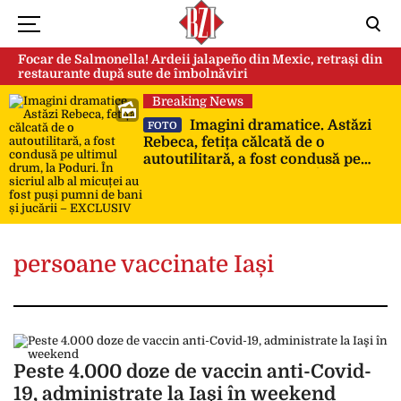
Focar de Salmonella! Ardeii jalapeño din Mexic, retrași din
restaurante după sute de îmbolnăviri
Breaking News
Imagini dramatice. Astăzi
FOTO
Rebeca, fetița călcată de o
autoutilitară, a fost condusă pe
ultimul drum, la Poduri. În sicriul
alb al micuței au fost puși pumni
de bani și jucării – EXCLUSIV
persoane vaccinate Iași
Peste 4.000 doze de vaccin anti-Covid-
19, administrate la Iaşi în weekend