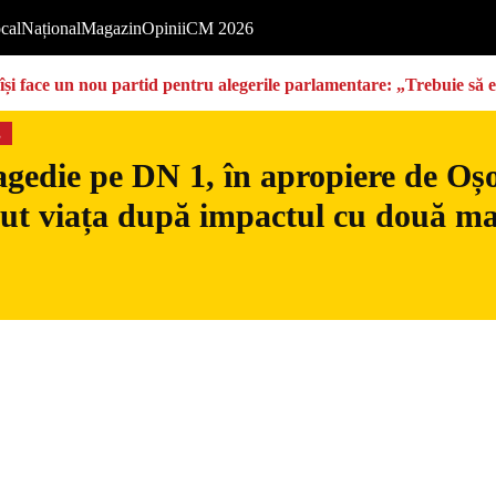
cal
Național
Magazin
Opinii
CM 2026
își face un nou partid pentru alegerile parlamentare: „Trebuie să 
s
gedie pe DN 1, în apropiere de Oșo
dut viața după impactul cu două ma