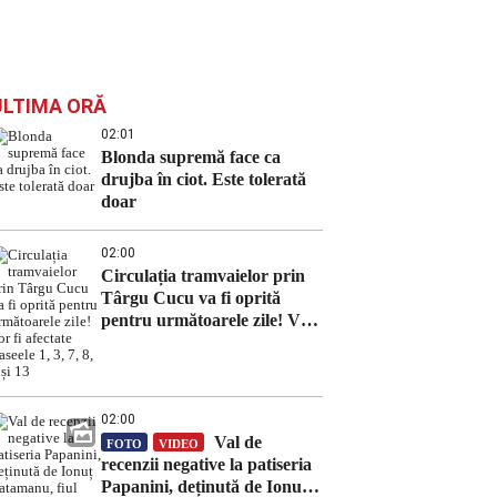
ULTIMA ORĂ
02:01
Blonda supremă face ca
drujba în ciot. Este tolerată
doar
02:00
Circulația tramvaielor prin
Târgu Cucu va fi oprită
pentru următoarele zile! Vor
fi afectate traseele 1, 3, 7, 8, 9
și 13
02:00
Val de
FOTO
VIDEO
recenzii negative la patiseria
Papanini, deținută de Ionuț