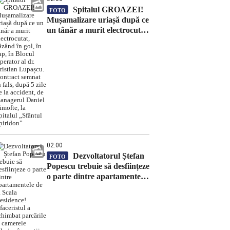
Spitalul GROAZEI!
FOTO
Mușamalizare uriașă după ce
un tânăr a murit electrocutat,
căzând în gol, în cap, în
Blocul Operator al dr.
Cristian Lupașcu. Contract
semnat în fals, după 5 zile de
la accident, de managerul
Daniel Timofte, la Spitalul
„Sfântul Spiridon”
02:00
Dezvoltatorul Ștefan
FOTO
Popescu trebuie să desființeze
o parte dintre apartamentele
de la Scala Residence!
Afaceristul a schimbat
parcările și camerele tehnice
în spații de locuit