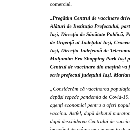
comercial.
„Pregătim Centrul de vaccinare driv
Alături de Instituția Prefectului, pa
Iași, Direcția de Sănătate Publică, P
de Urgență al Județului Iași, Crucea
Iași, Direcția Județeană de Telecomu
Mulțumim Era Shopping Park Iași pe
Centrul de vaccinare din mașină va fu
scris prefectul județului Iași, Maria
„Considerăm că vaccinarea populației 
depăși repede pandemia de Covid-19. F
agenți economici pentru a oferi popul
vaccina. Astfel, după debutul maratonu
după deschiderea Centrului de vaccin
începând de mâine mai punem la dispoz