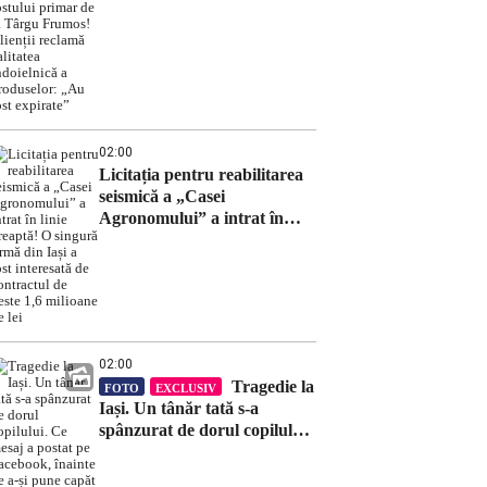
Vatamanu, fiul fostului
primar de la Târgu Frumos!
Clienții reclamă calitatea
îndoielnică a produselor:
„Au fost expirate”
02:00
Licitația pentru reabilitarea
seismică a „Casei
Agronomului” a intrat în
linie dreaptă! O singură
firmă din Iași a fost
interesată de contractul de
peste 1,6 milioane de lei
02:00
Tragedie la
FOTO
EXCLUSIV
Iași. Un tânăr tată s-a
spânzurat de dorul copilului.
Ce mesaj a postat pe
Facebook, înainte de a-și