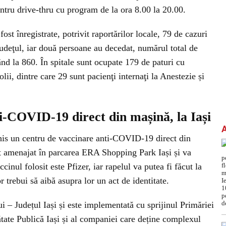
ntru drive-thru cu program de la ora 8.00 la 20.00.
ost înregistrate, potrivit raportărilor locale, 79 de cazuri
udeţul, iar două persoane au decedat, numărul total de
d la 860. În spitale sunt ocupate 179 de paturi cu
lii, dintre care 29 sunt pacienţi internaţi la Anestezie și
i-COVID-19 direct din mașină, la Iași
his un centru de vaccinare anti-COVID-19 direct din
st amenajat în parcarea ERA Shopping Park Iași și va
cinul folosit este Pfizer, iar rapelul va putea fi făcut la
r trebui să aibă asupra lor un act de identitate.
lui – Județul Iași și este implementată cu sprijinul Primăriei
ătate Publică Iași și al companiei care deține complexul