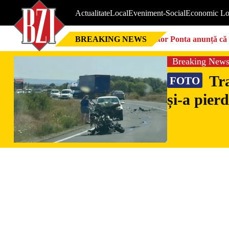
Actualitate
Local
Eveniment-Social
Economic Lo
BREAKING NEWS
Victor Ponta anunță că 
Breaking New
Tra
FOTO
și-a pier