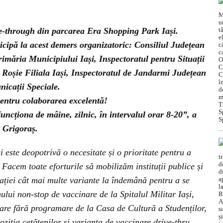
e-through din parcarea Era Shopping Park Iași.
rticipă la acest demers organizatoric: Consiliul Județean
rimăria Municipiului Iași, Inspectoratul pentru Situații
 Roșie Filiala Iași, Inspectoratul de Jandarmi Județean
nicații Speciale.
ntru colaborarea excelentă!
ncționa de mâine, zilnic, în intervalul orar 8-20”, a
n Grigoraș.
este deopotrivă o necesitate și o prioritate pentru a
acem toate eforturile să mobilizăm instituții publice și
ației cât mai multe variante la îndemână pentru a se
lui non-stop de vaccinare de la Spitalul Militar Iași,
are fără programare de la Casa de Cultură a Studenților,
iția cetățenilor și varianta de vaccinare drive-thru.