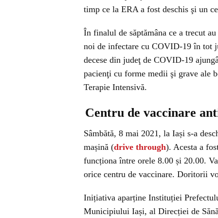
timp ce la ERA a fost deschis şi un ce
În finalul de săptămâna ce a trecut au f
noi de infectare cu COVID-19 în tot j
decese din judeţ de COVID-19 ajungân
pacienţi cu forme medii şi grave ale bo
Terapie Intensivă.
Centru de vaccinare ant
Sâmbătă, 8 mai 2021, la Iași s-a desc
mașină (
drive through
). Acesta a fo
funcționa între orele 8.00 și 20.00. Vac
orice centru de vaccinare. Doritorii vo
Inițiativa aparține Instituției Prefectu
Municipiului Iași, al Direcției de Săn