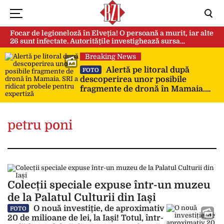
Focar de legioneloză în Elveția! O persoană a murit, iar alte
26 sunt infectate. Autoritățile investighează sursa
contaminării
Breaking News
Alertă pe litoral după
FOTO
descoperirea unor posibile
fragmente de dronă în Mamaia.
SRI a ridicat probele pentru
expertiză
petru poni
Colecții speciale expuse într-un muzeu
de la Palatul Culturii din Iași
O nouă investiție, de aproximativ
FOTO
20 de milioane de lei, la Iași! Totul, într-