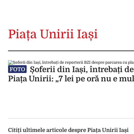
Piața Unirii Iași
Șoferii din Iași, întrebați d
FOTO
Piața Unirii: „7 lei pe oră nu e m
Citiți ultimele articole despre Piața Unirii Iași