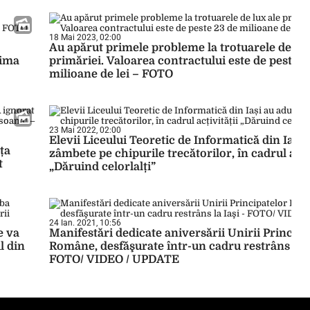
18 Mai 2023, 02:00
Au apărut primele probleme la trotuarele de lux
tima
primăriei. Valoarea contractului este de peste 2
milioane de lei – FOTO
23 Mai 2022, 02:00
Elevii Liceului Teoretic de Informatică din Iași 
ța
zâmbete pe chipurile trecătorilor, în cadrul acțiv
t
„Dăruind celorlalți”
24 Ian. 2021, 10:56
e va
Manifestări dedicate aniversării Unirii Principa
l din
Române, desfăşurate într-un cadru restrâns la I
FOTO/ VIDEO / UPDATE