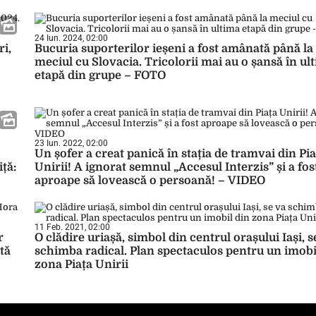
24 Iun. 2024, 02:00
ri,
Bucuria suporterilor ieșeni a fost amânată până la
meciul cu Slovacia. Tricolorii mai au o șansă în ul
etapă din grupe – FOTO
23 Iun. 2022, 02:00
Un șofer a creat panică în stația de tramvai din Pia
iță:
Unirii! A ignorat semnul „Accesul Interzis” și a fos
aproape să lovească o persoană! – VIDEO
11 Feb. 2021, 02:00
r
O clădire uriașă, simbol din centrul orașului Iași, s
tă
schimba radical. Plan spectaculos pentru un imobi
zona Piața Unirii