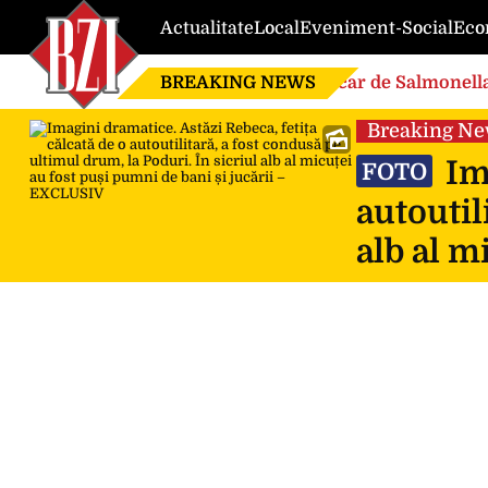
Actualitate
Local
Eveniment-Social
Eco
BREAKING NEWS
Focar de Salmonella
Breaking N
Ima
FOTO
autoutil
alb al m