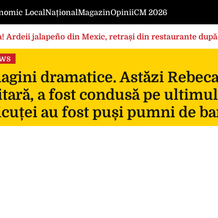
nomic Local
Național
Magazin
Opinii
CM 2026
! Ardeii jalapeño din Mexic, retrași din restaurante după
ews
gini dramatice. Astăzi Rebeca, 
itară, a fost condusă pe ultimul
icuței au fost puși pumni de ba