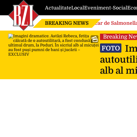
Actualitate
Local
Eveniment-Social
Eco
BREAKING NEWS
Focar de Salmonella
Breaking N
Ima
FOTO
autoutil
alb al m