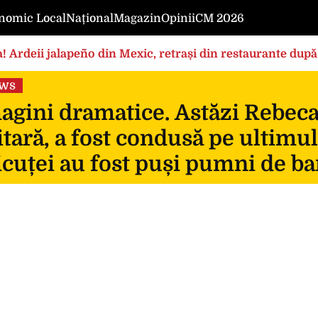
nomic Local
Național
Magazin
Opinii
CM 2026
! Ardeii jalapeño din Mexic, retrași din restaurante după
ews
gini dramatice. Astăzi Rebeca, 
itară, a fost condusă pe ultimul
icuței au fost puși pumni de ba