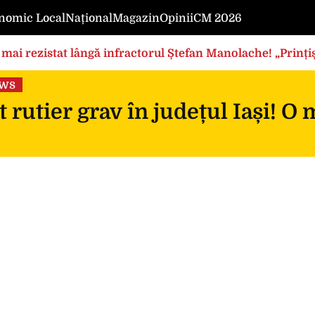
nomic Local
Național
Magazin
Opinii
CM 2026
mai rezistat lângă infractorul Ștefan Manolache! „Prințișo
ews
 rutier grav în județul Iași! O