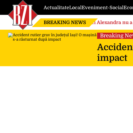
Actualitate
Local
Eveniment-Social
Eco
BREAKING NEWS
Nici Alexandra nu a 
de căsnicie
Breaking N
Accident
impact