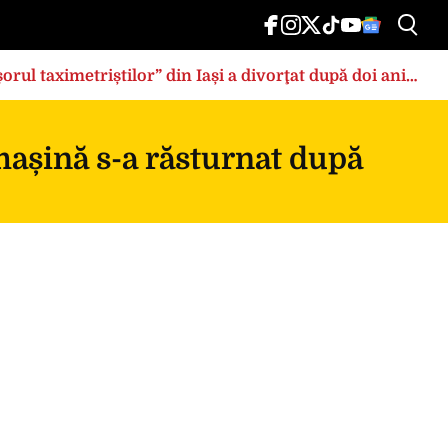
rul taximetriștilor” din Iași a divorţat după doi ani
 mașină s-a răsturnat după