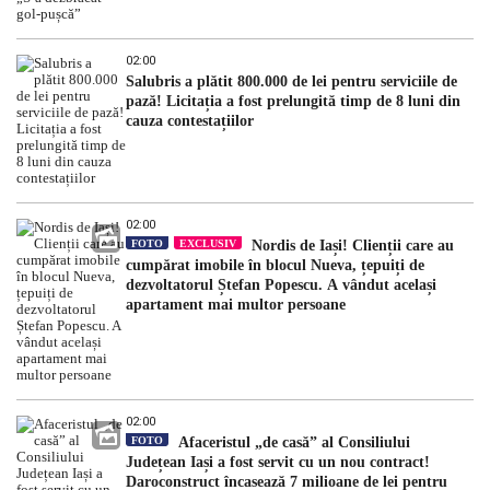
02:00
Salubris a plătit 800.000 de lei pentru serviciile de
pază! Licitația a fost prelungită timp de 8 luni din
cauza contestațiilor
02:00
FOTO
EXCLUSIV
Nordis de Iași! Clienții care au
cumpărat imobile în blocul Nueva, țepuiți de
dezvoltatorul Ștefan Popescu. A vândut același
apartament mai multor persoane
02:00
FOTO
Afaceristul „de casă” al Consiliului
Județean Iași a fost servit cu un nou contract!
Daroconstruct încasează 7 milioane de lei pentru