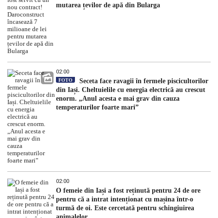
mutarea țevilor de apă din Bularga
02:00
FOTO
Seceta face ravagii în fermele piscicultorilor
din Iași. Cheltuielile cu energia electrică au crescut
enorm. „Anul acesta e mai grav din cauza
temperaturilor foarte mari”
02:00
O femeie din Iași a fost reținută pentru 24 de ore
pentru că a intrat intenționat cu mașina într-o
turmă de oi. Este cercetată pentru schingiuirea
animalelor