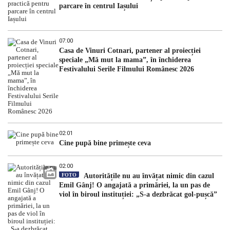
parcare în centrul Iașului
07:00
Casa de Vinuri Cotnari, partener al proiecției
speciale „Mă mut la mama”, în închiderea
Festivalului Serile Filmului Românesc 2026
02:01
Cine pupă bine primește ceva
02:00
FOTO
Autoritățile nu au învățat nimic din cazul
Emil Gânj! O angajată a primăriei, la un pas de
viol în biroul instituției: „S-a dezbrăcat gol-pușcă”