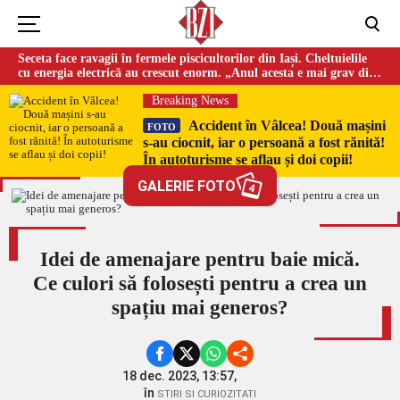
Seceta face ravagii în fermele piscicultorilor din Iași. Cheltuielile
cu energia electrică au crescut enorm. „Anul acesta e mai grav din
cauza temperaturilor foarte mari”
Breaking News
Accident în Vâlcea! Două mașini
FOTO
s-au ciocnit, iar o persoană a fost rănită!
În autoturisme se aflau și doi copii!
GALERIE FOTO
4
Idei de amenajare pentru baie mică.
Ce culori să folosești pentru a crea un
spațiu mai generos?
18 dec. 2023, 13:57,
în
STIRI SI CURIOZITATI