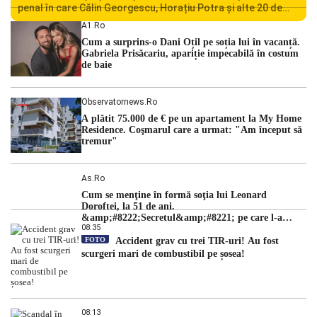
penal în care Călin Georgescu, Horațiu Potra și alte 20 de
persoane sunt acuzați de acțiuni îndreptate împotriva
A1.ro
ordinii constituționale. În ședința din camera preliminară,
Cum a surprins-o Dani Oțil pe soția lui în vacanță.
judecătorii de la instanța supremă au […]
Gabriela Prisăcariu, apariție impecabilă în costum
de baie
Observatornews.ro
A plătit 75.000 de € pe un apartament la My Home
Residence. Coşmarul care a urmat: "Am început să
tremur"
As.ro
Cum se menţine în formă soţia lui Leonard
Doroftei, la 51 de ani.
&amp;#8222;Secretul&amp;#8221; pe care l-a
08:35
dezvăluit
FOTO
Accident grav cu trei TIR-uri! Au fost
scurgeri mari de combustibil pe șosea!
08:13