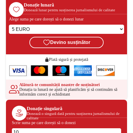
Donație lunară
Donează lunar pentru susținerea jurnalismului de calitate
Alege suma pe care dorești să o donezi lunar
Devino susținător
Plată sigură și protejată
Alătură-te comunității noastre de susținători
Donația ta lunară ne ajută să planificăm și să continuăm să
informăm corect și echidistant
Donație singulară
Donează o singură dată pentru susținerea jurnalismului de
calitate
Scrie suma pe care dorești să o donezi