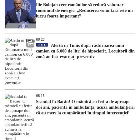
Ilie Bolojan cere românilor să reducă voluntar
consumul de energie. „Reducerea voluntară este un
lucru foarte important”
08:23
FOTO
Alertă în Timiș după răsturnarea unui
camion cu 6.000 de litri de hipoclorit. Locuitorii din
zonă au fost evacuați preventiv
08:13
Scandal în Bacău! O mămică cu fetița de aproape
doi ani, pacientă în ambulanță, acuză ambulanțierii
că au mers la cumpărături în timpul intervenției!