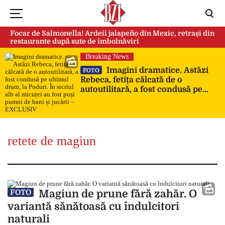
Focar de Salmonella! Ardeii jalapeño din Mexic, retrași din
restaurante după sute de îmbolnăviri
Breaking News
Imagini dramatice. Astăzi
FOTO
Rebeca, fetița călcată de o
autoutilitară, a fost condusă pe
ultimul drum, la Poduri. În sicriul
alb al micuței au fost puși pumni
de bani și jucării – EXCLUSIV
retete de magiun
Magiun de prune fără zahăr. O
FOTO
variantă sănătoasă cu îndulcitori
naturali