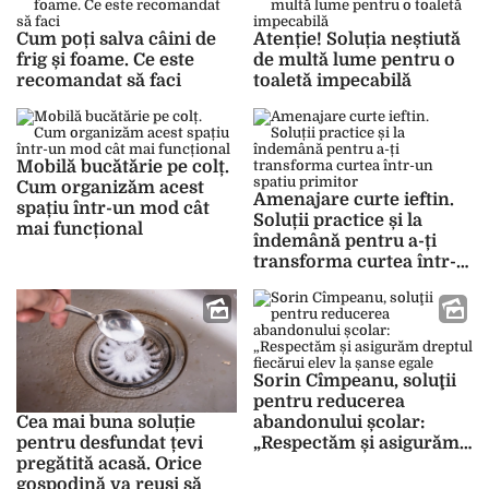
Cum poți salva câini de
Atenție! Soluția neștiută
frig și foame. Ce este
de multă lume pentru o
recomandat să faci
toaletă impecabilă
Mobilă bucătărie pe colț.
Cum organizăm acest
Amenajare curte ieftin.
spațiu într-un mod cât
Soluții practice și la
mai funcțional
îndemână pentru a-ți
transforma curtea într-
un spatiu primitor
Sorin Cîmpeanu, soluţii
pentru reducerea
abandonului școlar:
Cea mai buna soluție
„Respectăm și asigurăm
pentru desfundat țevi
dreptul fiecărui elev la
pregătită acasă. Orice
șanse egale”
gospodină va reuși să