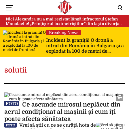
Nici Alexandra nu a mai rezistat lângă infractorul Ștefan
Manolache! „Prințișorul taximetriștilor” din Iași a divorţat
după doi ani de căsnicie
Breaking News
Incident la graniță! O dronă a
intrat din România în Bulgaria şi a
explodat la 100 de metri de
frontieră
solutii
Ce ascunde mirosul neplăcut din
FOTO
aerul condiționat al mașinii și cum îți
poate afecta sănătatea
Vrei să știi cu ce se curăță hota de
FOTO