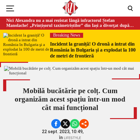
Nici Alexandra nu a mai rezistat lângă infractorul Ștefan
Manolache! „Prințișorul taximetriștilor” din Iași a divorţat după
doi ani de căsnicie
Breaking News
Incident la graniță! O dronă a intrat din
România în Bulgaria şi a explodat la 100
de metri de frontieră
Mobilă bucătărie pe colț. Cum
organizăm acest spațiu într-un mod
cât mai funcțional
22 sept. 2023, 10:49,
în
LIFESTYLE