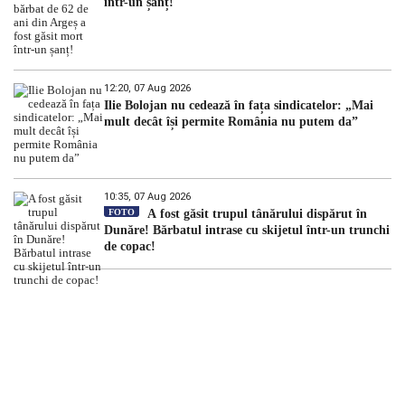
într-un șanț!
12:20, 07 Aug 2026
Ilie Bolojan nu cedează în fața sindicatelor: „Mai
mult decât își permite România nu putem da”
10:35, 07 Aug 2026
FOTO
A fost găsit trupul tânărului dispărut în
Dunăre! Bărbatul intrase cu skijetul într-un trunchi
de copac!