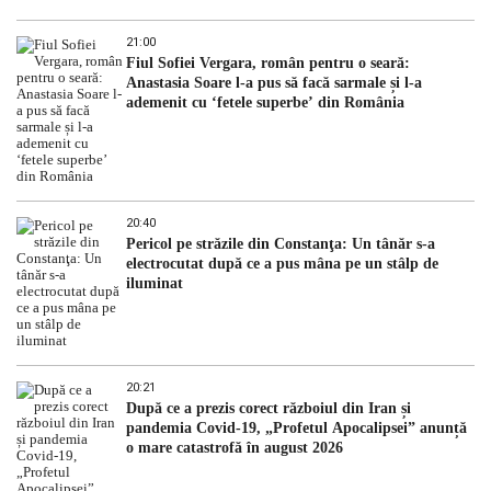
21:00
Fiul Sofiei Vergara, român pentru o seară:
Anastasia Soare l-a pus să facă sarmale și l-a
ademenit cu ‘fetele superbe’ din România
20:40
Pericol pe străzile din Constanţa: Un tânăr s-a
electrocutat după ce a pus mâna pe un stâlp de
iluminat
20:21
După ce a prezis corect războiul din Iran și
pandemia Covid-19, „Profetul Apocalipsei” anunță
o mare catastrofă în august 2026