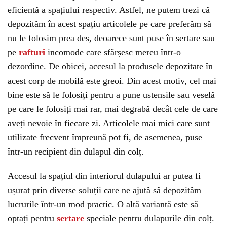
eficientă a spațiului respectiv. Astfel, ne putem trezi că
depozităm în acest spațiu articolele pe care preferăm să
nu le folosim prea des, deoarece sunt puse în sertare sau
pe
rafturi
incomode care sfârșesc mereu într-o
dezordine. De obicei, accesul la produsele depozitate în
acest corp de mobilă este greoi. Din acest motiv, cel mai
bine este să le folosiți pentru a pune ustensile sau veselă
pe care le folosiți mai rar, mai degrabă decât cele de care
aveți nevoie în fiecare zi. Articolele mai mici care sunt
utilizate frecvent împreună pot fi, de asemenea, puse
într-un recipient din dulapul din colț.
Accesul la spațiul din interiorul dulapului ar putea fi
ușurat prin diverse soluții care ne ajută să depozităm
lucrurile într-un mod practic. O altă variantă este să
optați pentru
sertare
speciale pentru dulapurile din colț.