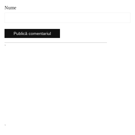
Nume
`
`