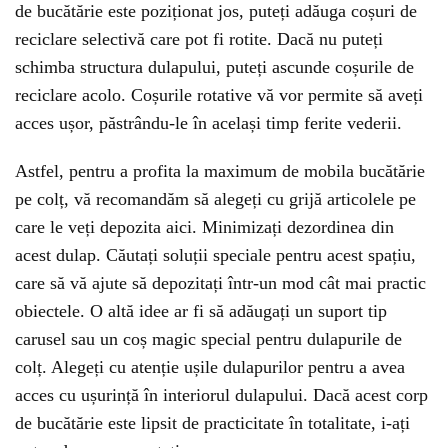
de bucătărie este poziționat jos, puteți adăuga coșuri de
reciclare selectivă care pot fi rotite. Dacă nu puteți
schimba structura dulapului, puteți ascunde coșurile de
reciclare acolo. Coșurile rotative vă vor permite să aveți
acces ușor, păstrându-le în același timp ferite vederii.
Astfel, pentru a profita la maximum de mobila bucătărie
pe colț, vă recomandăm să alegeți cu grijă articolele pe
care le veți depozita aici. Minimizați dezordinea din
acest dulap. Căutați soluții speciale pentru acest spațiu,
care să vă ajute să depozitați într-un mod cât mai practic
obiectele. O altă idee ar fi să adăugați un suport tip
carusel sau un coș magic special pentru dulapurile de
colț. Alegeți cu atenție ușile dulapurilor pentru a avea
acces cu ușurință în interiorul dulapului. Dacă acest corp
de bucătărie este lipsit de practicitate în totalitate, i-ați