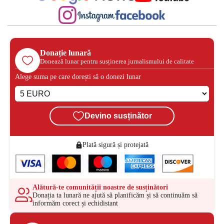
Donație lunară
Donează lunar pentru susținerea jurnalismului de calitate
Alege suma pe care dorești să o donezi lunar
Devino susținător
Plată sigură și protejată
Alătură-te comunității noastre de susținători
Donația ta lunară ne ajută să planificăm și să continuăm să
informăm corect și echidistant