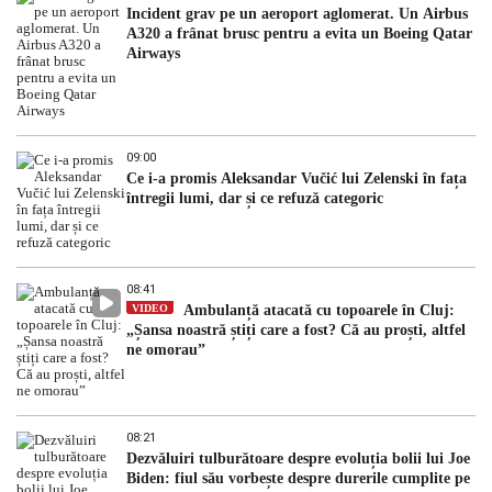
Incident grav pe un aeroport aglomerat. Un Airbus
A320 a frânat brusc pentru a evita un Boeing Qatar
Airways
09:00
Ce i-a promis Aleksandar Vučić lui Zelenski în fața
întregii lumi, dar și ce refuză categoric
08:41
VIDEO
Ambulanță atacată cu topoarele în Cluj:
„Șansa noastră știți care a fost? Că au proști, altfel
ne omorau”
08:21
Dezvăluiri tulburătoare despre evoluția bolii lui Joe
Biden: fiul său vorbește despre durerile cumplite pe