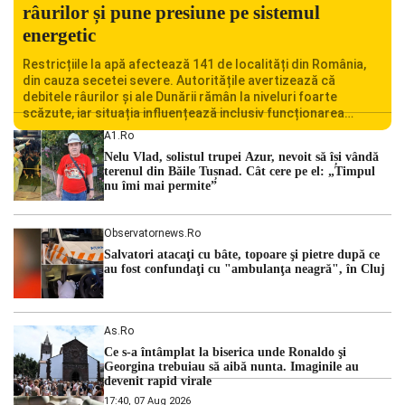
râurilor și pune presiune pe sistemul
energetic
Restricțiile la apă afectează 141 de localități din România,
din cauza secetei severe. Autoritățile avertizează că
debitele râurilor și ale Dunării rămân la niveluri foarte
scăzute, iar situația influențează inclusiv funcționarea
Centralei Nucleare de la Cernavodă. România se confruntă
A1.ro
cu una dintre cele mai dificile perioade din punct de vedere
Nelu Vlad, solistul trupei Azur, nevoit să își vândă
hidrologic din ultimii ani. Lipsa […]
terenul din Băile Tușnad. Cât cere pe el: „Timpul
nu îmi mai permite”
Observatornews.ro
Salvatori atacaţi cu bâte, topoare şi pietre după ce
au fost confundaţi cu "ambulanţa neagră", în Cluj
As.ro
Ce s-a întâmplat la biserica unde Ronaldo şi
Georgina trebuiau să aibă nunta. Imaginile au
devenit rapid virale
17:40, 07 Aug 2026