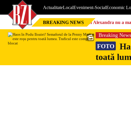
Actualitate
Local
Eveniment-Social
Economic Lo
BREAKING NEWS
Nici Alexandra nu a mai 
Breaking New
Hao
FOTO
toată lum