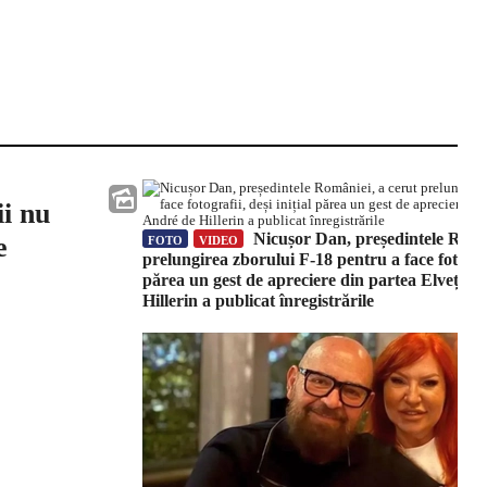
ii nu
Nicușor Dan, președintele Român
e
FOTO
VIDEO
prelungirea zborului F‑18 pentru a face fotografi
părea un gest de apreciere din partea Elveției
Hillerin a publicat înregistrările