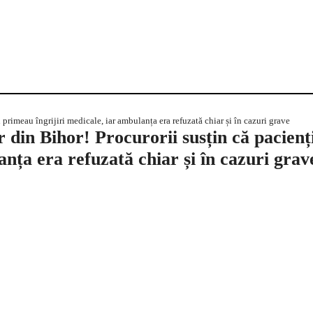
 din Bihor! Procurorii susțin că pacienț
anța era refuzată chiar și în cazuri grav