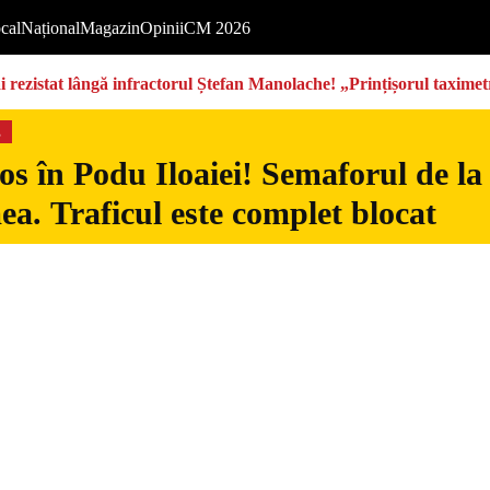
cal
Național
Magazin
Opinii
CM 2026
rezistat lângă infractorul Ștefan Manolache! „Prințișorul taximetri
s
s în Podu Iloaiei! Semaforul de la
ea. Traficul este complet blocat