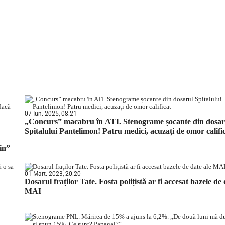
07 Iun. 2025, 08:21
„Concurs” macabru în ATI. Stenograme șocante din dosar
Spitalului Pantelimon! Patru medici, acuzați de omor califi
in”
01 Mart. 2023, 20:20
Dosarul fraților Tate. Fosta polițistă ar fi accesat bazele de 
MAI