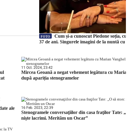
Cum și-a cunoscut Piedone soția, cu care
FOTO
37 de ani. Singurele imagini de la nuntă cu cei 
11 Oct. 2024, 23:42
ul
Mircea Geoană a negat vehement legătura cu Marian V
cat
după apariția stenogramelor
date ale
16 Feb. 2023, 22:39
Stenogramele conversaţiilor din casa fraţilor Tate: „O s
nişte lacrimi. Merităm un Oscar”