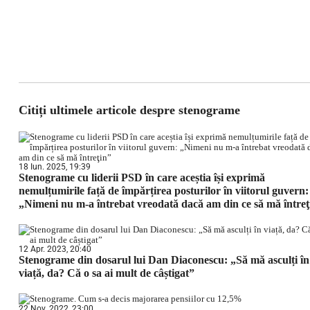
Citiți ultimele articole despre stenograme
18 Iun. 2025, 19:39
Stenograme cu liderii PSD în care aceștia își exprimă
nemulțumirile față de împărțirea posturilor în viitorul guvern:
„Nimeni nu m-a întrebat vreodată dacă am din ce să mă întreţ
12 Apr. 2023, 20:40
Stenograme din dosarul lui Dan Diaconescu: „Să mă asculți în
viață, da? Că o sa ai mult de câștigat”
22 Nov. 2022, 23:00