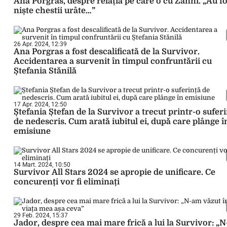
Ana Porgras, despre relația pe care o cu Zanni. „Au fo
niște chestii urâte…”
26 Apr. 2024, 12:39
Ana Porgras a fost descalificată de la Survivor.
Accidentarea a survenit în timpul confruntării cu
Ștefania Stănilă
17 Apr. 2024, 12:50
Ștefania Ștefan de la Survivor a trecut printr-o sufer
de nedescris. Cum arată iubitul ei, după care plânge î
emisiune
14 Mart. 2024, 10:50
Survivor All Stars 2024 se apropie de unificare. Ce
concurenți vor fi eliminați
29 Feb. 2024, 15:37
Jador, despre cea mai mare frică a lui la Survivor: „