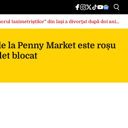
rul taximetriștilor” din Iași a divorţat după doi ani
de la Penny Market este roșu
et blocat