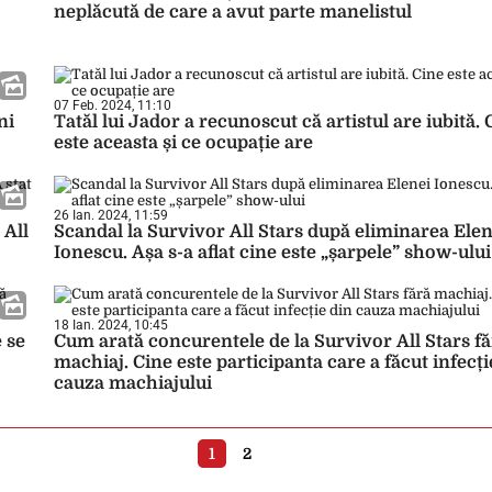
neplăcută de care a avut parte manelistul
07 Feb. 2024, 11:10
ni
Tatăl lui Jador a recunoscut că artistul are iubită. 
este aceasta și ce ocupație are
26 Ian. 2024, 11:59
 All
Scandal la Survivor All Stars după eliminarea Elen
Ionescu. Așa s-a aflat cine este „șarpele” show-ului
18 Ian. 2024, 10:45
 se
Cum arată concurentele de la Survivor All Stars f
machiaj. Cine este participanta care a făcut infecți
cauza machiajului
1
2