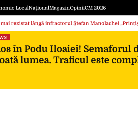
nomic Local
Național
Magazin
Opinii
CM 2026
mai rezistat lângă infractorul Ștefan Manolache! „Prințișo
ews
s în Podu Iloaiei! Semaforul 
oată lumea. Traficul este compl