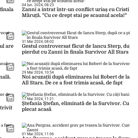
04 Iun. 2024, 08:23
finala
Zanni a intrat într-un conflict uriaș cu Cristi Mi
Măruță. “Cu ce drept stai pe scaunul acela!“
31 Mai 2024, 08:02
ul are
Gestul controversat făcut de Iancu Sterp, după 
pierdut cu Zanni în finala Survivor All Stars
29 Mai 2024, 10:54
nală.
Noi acuzații după eliminarea lui Robert de la S
All Stars. De ce a fost trimis acasă, de fapt
17 Mai 2024, 11:21
Ștefania Ștefan, eliminată de la Survivor. Cu câț
trivit
plecat acasă
01 Mai 2024, 11:06