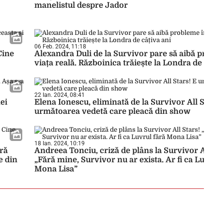
manelistul despre Jador
06 Feb. 2024, 11:18
Cine
Alexandra Duli de la Survivor pare să aibă prob
viața reală. Războinica trăiește la Londra de câț
22 Ian. 2024, 08:41
ei
Elena Ionescu, eliminată de la Survivor All Star
următoarea vedetă care pleacă din show
18 Ian. 2024, 10:19
ără
Andreea Tonciu, criză de plâns la Survivor All S
e din
„Fără mine, Survivor nu ar exista. Ar fi ca Luvru
Mona Lisa”