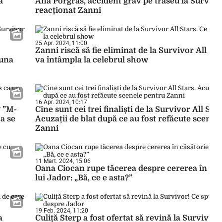
a
Ana Porgras, accident grav pe traseu la Surviv
reacționat Zanni
25 Apr. 2024, 11:00
Zanni riscă să fie eliminat de la Survivor All Sta
 una
va întâmpla la celebrul show
16 Apr. 2024, 10:17
? ”M-
Cine sunt cei trei finaliști de la Survivor All Star
a se
Acuzații de blat după ce au fost refăcute scenel
Zanni
11 Mart. 2024, 15:06
Oana Ciocan rupe tăcerea despre cererea în căs
lui Jador: „Bă, ce e asta?”
19 Feb. 2024, 11:20
a
Culiță Sterp a fost ofertat să revină la Survivor