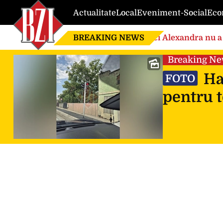
Actualitate
Local
Eveniment-Social
Eco
BREAKING NEWS
Nici Alexandra nu a 
de căsnicie
Breaking N
Hao
FOTO
pentru t