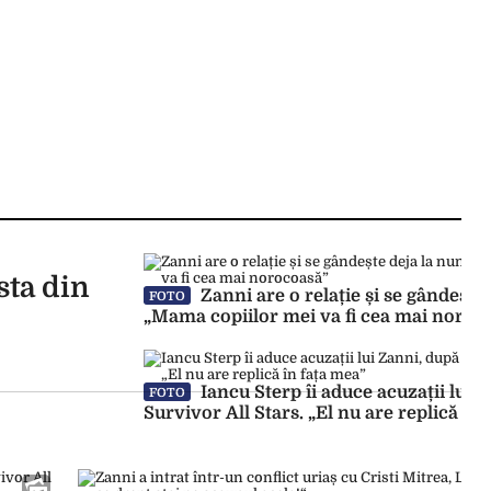
sta din
Zanni are o relație și se gândește 
FOTO
„Mama copiilor mei va fi cea mai noroc
Iancu Sterp îi aduce acuzații lui Z
FOTO
Survivor All Stars. „El nu are replică în