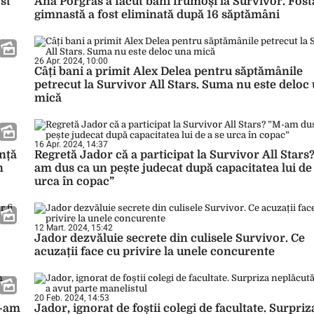
st
Ana Porgras a făcut bani frumoși la Survivor. Fost
gimnastă a fost eliminată după 16 săptămâni
26 Apr. 2024, 10:00
Câți bani a primit Alex Delea pentru săptămânile
petrecut la Survivor All Stars. Suma nu este deloc
mică
16 Apr. 2024, 14:37
ință
Regretă Jador că a participat la Survivor All Stars
n
am dus ca un pește judecat după capacitatea lui de 
urca în copac”
12 Mart. 2024, 15:42
Jador dezvăluie secrete din culisele Survivor. Ce
acuzații face cu privire la unele concurente
20 Feb. 2024, 14:53
N-am
Jador, ignorat de foștii colegi de facultate. Surpriz