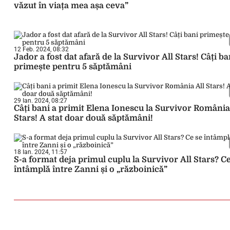
văzut în viața mea așa ceva”
12 Feb. 2024, 08:32
Jador a fost dat afară de la Survivor All Stars! Câți ba
primește pentru 5 săptămâni
29 Ian. 2024, 08:27
Câți bani a primit Elena Ionescu la Survivor România
Stars! A stat doar două săptămâni!
18 Ian. 2024, 11:57
S-a format deja primul cuplu la Survivor All Stars? Ce
întâmplă între Zanni și o „războinică”