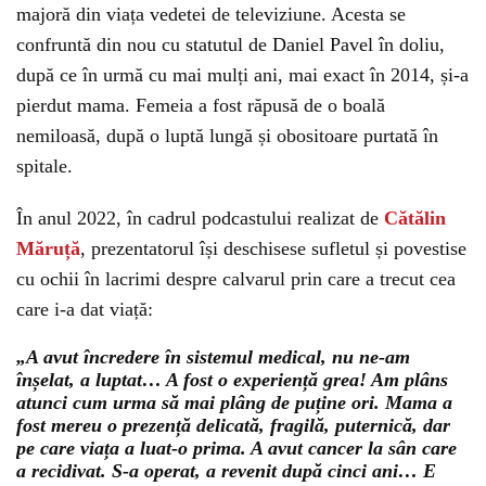
majoră din viața vedetei de televiziune. Acesta se
confruntă din nou cu statutul de Daniel Pavel în doliu,
după ce în urmă cu mai mulți ani, mai exact în 2014, și-a
pierdut mama. Femeia a fost răpusă de o boală
nemiloasă, după o luptă lungă și obositoare purtată în
spitale.
În anul 2022, în cadrul podcastului realizat de
Cătălin
Măruță
, prezentatorul își deschisese sufletul și povestise
cu ochii în lacrimi despre calvarul prin care a trecut cea
care i-a dat viață:
„A avut încredere în sistemul medical, nu ne-am
înșelat, a luptat… A fost o experiență grea! Am plâns
atunci cum urma să mai plâng de puține ori. Mama a
fost mereu o prezență delicată, fragilă, puternică, dar
pe care viața a luat-o prima. A avut cancer la sân care
a recidivat. S-a operat, a revenit după cinci ani… E