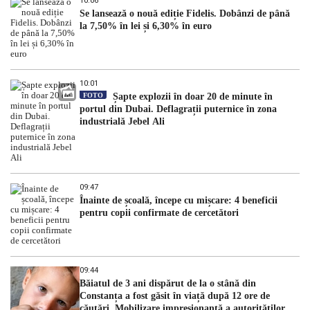
10:06
Se lansează o nouă ediție Fidelis. Dobânzi de până
la 7,50% în lei și 6,30% în euro
10:01
FOTO
Șapte explozii în doar 20 de minute în
portul din Dubai. Deflagrații puternice în zona
industrială Jebel Ali
09:47
Înainte de școală, începe cu mișcare: 4 beneficii
pentru copii confirmate de cercetători
09:44
Băiatul de 3 ani dispărut de la o stână din
Constanța a fost găsit în viață după 12 ore de
căutări. Mobilizare impresionantă a autorităților