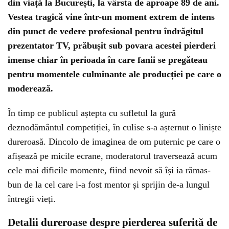
din viață la București, la vârsta de aproape 89 de ani.
Vestea tragică vine într-un moment extrem de intens
din punct de vedere profesional pentru îndrăgitul
prezentator TV, prăbușit sub povara acestei pierderi
imense chiar în perioada în care fanii se pregăteau
pentru momentele culminante ale producției pe care o
moderează.
În timp ce publicul aștepta cu sufletul la gură
deznodământul competiției, în culise s-a așternut o liniște
dureroasă. Dincolo de imaginea de om puternic pe care o
afișează pe micile ecrane, moderatorul traversează acum
cele mai dificile momente, fiind nevoit să își ia rămas-
bun de la cel care i-a fost mentor și sprijin de-a lungul
întregii vieți.
Detalii dureroase despre pierderea suferită de