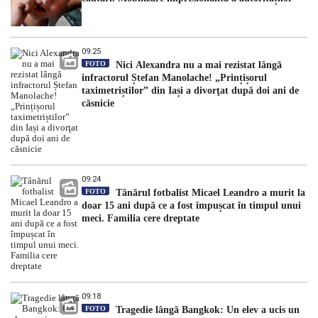
09:25
FOTO
Nici Alexandra nu a mai rezistat lângă
infractorul Ștefan Manolache! „Prințișorul
taximetriștilor” din Iași a divorţat după doi ani de
căsnicie
09:24
FOTO
Tânărul fotbalist Micael Leandro a murit la
doar 15 ani după ce a fost împușcat în timpul unui
meci. Familia cere dreptate
09:18
FOTO
Tragedie lângă Bangkok: Un elev a ucis un