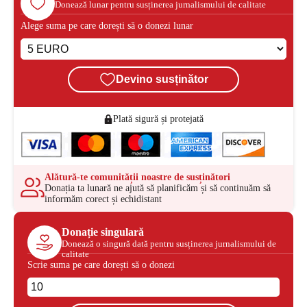
Donează lunar pentru susținerea jurnalismului de calitate
Alege suma pe care dorești să o donezi lunar
Devino susținător
Plată sigură și protejată
Alătură-te comunității noastre de susținători
Donația ta lunară ne ajută să planificăm și să continuăm să
informăm corect și echidistant
Donație singulară
Donează o singură dată pentru susținerea jurnalismului de
calitate
Scrie suma pe care dorești să o donezi