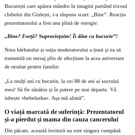
București care apărea mândru în imagini purtând tricoul
clubului din Giulești, i-a răspuns scurt: „Bine”. Reacția
prezentatorului a fost una plină de energie:
„Bine? Forță? Supraviețuim! Îi dăm cu bucurie”!
Nora bărbatului și soția moderatorului a ținut și ea să
transmită un mesaj plin de afecțiune la acea aniversare
de neuitat pentru familie:
„La mulți ani cu bucurie, la cei 88 de ani ai socrului
meu! Să fie sănătos și în putere pe mai departe. Vă
iubește «bebelusha». Așa mă alintă”.
O viață marcată de suferință: Prezentatorul
și-a pierdut și mama din cauza cancerului
Din păcate, această lovitură nu este singura cumpănă