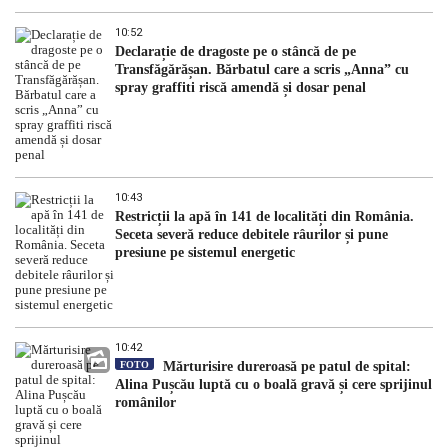
10:52
Declarație de dragoste pe o stâncă de pe
Transfăgărășan. Bărbatul care a scris „Anna” cu
spray graffiti riscă amendă și dosar penal
10:43
Restricții la apă în 141 de localități din România.
Seceta severă reduce debitele râurilor și pune
presiune pe sistemul energetic
10:42
FOTO
Mărturisire dureroasă pe patul de spital:
Alina Pușcău luptă cu o boală gravă și cere sprijinul
românilor