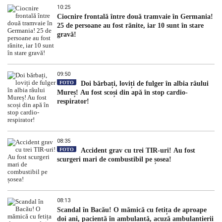
10:25
Ciocnire frontală între două tramvaie în Germania!
25 de persoane au fost rănite, iar 10 sunt în stare
gravă!
09:50
FOTO
Doi bărbați, loviți de fulger în albia râului
Mureș! Au fost scoși din apă în stop cardio-
respirator!
08:35
FOTO
Accident grav cu trei TIR-uri! Au fost
scurgeri mari de combustibil pe șosea!
08:13
Scandal în Bacău! O mămică cu fetița de aproape
doi ani, pacientă în ambulanță, acuză ambulanțierii