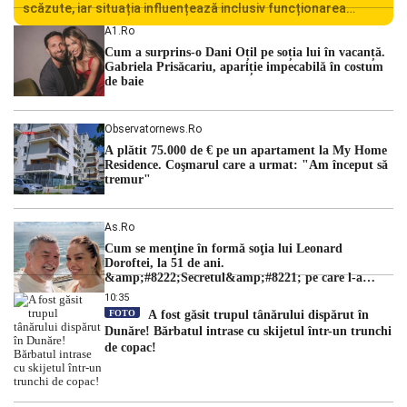
scăzute, iar situația influențează inclusiv funcționarea
Centralei Nucleare de la Cernavodă. România se confruntă
A1.ro
cu una dintre cele mai dificile perioade din punct de vedere
Cum a surprins-o Dani Oțil pe soția lui în vacanță.
hidrologic din ultimii ani. Lipsa […]
Gabriela Prisăcariu, apariție impecabilă în costum
de baie
Observatornews.ro
A plătit 75.000 de € pe un apartament la My Home
Residence. Coşmarul care a urmat: "Am început să
tremur"
As.ro
Cum se menţine în formă soţia lui Leonard
Doroftei, la 51 de ani.
&amp;#8222;Secretul&amp;#8221; pe care l-a
dezvăluit
10:35
FOTO
A fost găsit trupul tânărului dispărut în
Dunăre! Bărbatul intrase cu skijetul într-un trunchi
de copac!