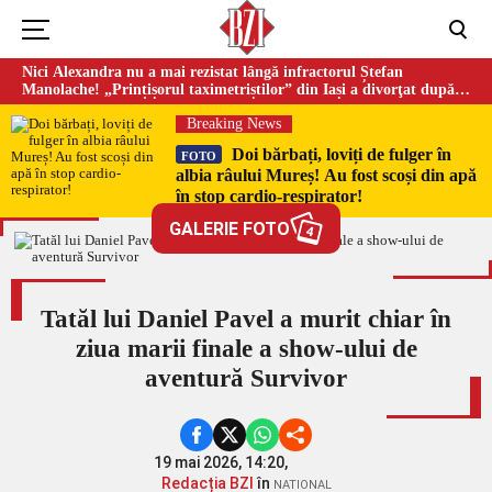
Nici Alexandra nu a mai rezistat lângă infractorul Ștefan
Manolache! „Prințișorul taximetriștilor” din Iași a divorţat după
doi ani de căsnicie
Breaking News
Doi bărbați, loviți de fulger în
FOTO
albia râului Mureș! Au fost scoși din apă
în stop cardio-respirator!
GALERIE FOTO
4
Tatăl lui Daniel Pavel a murit chiar în
ziua marii finale a show-ului de
aventură Survivor
19 mai 2026, 14:20,
Redacția BZI
în
NATIONAL