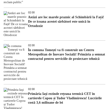
02:00
Astăzi are loc marele praznic al Schimbării la Față!
De ce icoana acestei sărbători este unică în
Ortodoxie
02:00
În comuna Tomești va fi construit un Centru
Metropolitan de Inovare Socială! Primăria a semnat
contractul pentru serviciile de proiectare tehnică
02:00
Primăria Iași extinde rețeaua termică CET în
cartierele Copou și Tudor Vladimirescu! Lucrările
costă 3,6 milioane de lei