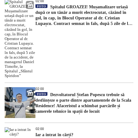
02:00
FOTO
Spitalul GROAZEI! Mușamalizare uriașă
după ce un tânăr a murit electrocutat, căzând în
gol, în cap, în Blocul Operator al dr. Cristian
Lupașcu. Contract semnat în fals, după 5 zile de la
accident, de managerul Daniel Timofte, la Spitalul
„Sfântul Spiridon”
02:00
FOTO
Dezvoltatorul Ștefan Popescu trebuie să
desființeze o parte dintre apartamentele de la Scala
Residence! Afaceristul a schimbat parcările și
camerele tehnice în spații de locuit
02:00
Iar a intrat în cărți?