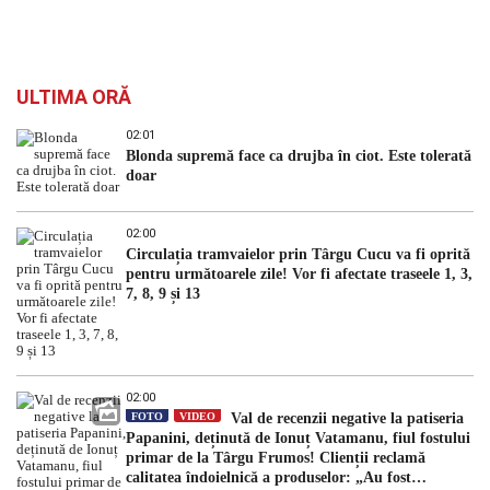
ULTIMA ORĂ
02:01
Blonda supremă face ca drujba în ciot. Este tolerată
doar
02:00
Circulația tramvaielor prin Târgu Cucu va fi oprită
pentru următoarele zile! Vor fi afectate traseele 1, 3,
7, 8, 9 și 13
02:00
FOTO
VIDEO
Val de recenzii negative la patiseria
Papanini, deținută de Ionuț Vatamanu, fiul fostului
primar de la Târgu Frumos! Clienții reclamă
calitatea îndoielnică a produselor: „Au fost