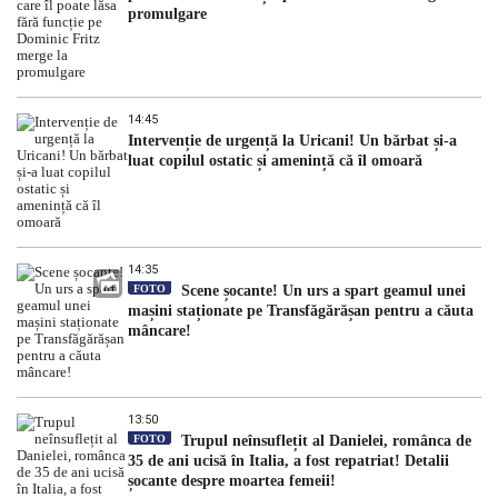
promulgare
14:45
Intervenție de urgență la Uricani! Un bărbat și-a
luat copilul ostatic și amenință că îl omoară
14:35
FOTO
Scene șocante! Un urs a spart geamul unei
mașini staționate pe Transfăgărășan pentru a căuta
mâncare!
13:50
FOTO
Trupul neînsuflețit al Danielei, românca de
35 de ani ucisă în Italia, a fost repatriat! Detalii
șocante despre moartea femeii!