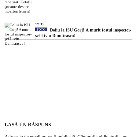
12:35
FOTO
Doliu la ISU Gorj! A murit fostul inspector-
șef Liviu Dumitrașcu!
LASĂ UN RĂSPUNS
Adresa ta de email nu va fi publicată.
Câmpurile obligatorii sunt