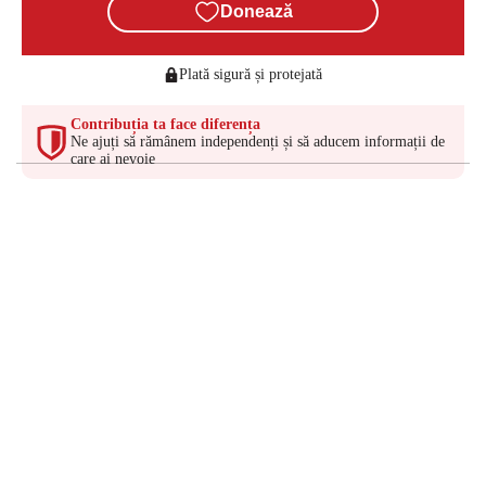
Donează
Plată sigură și protejată
Contribuția ta face diferența
Ne ajuți să rămânem independenți și să aducem informații de
care ai nevoie