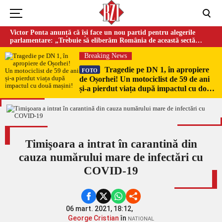
Victor Ponta anunță că își face un nou partid pentru alegerile
parlamentare: „Trebuie să eliberăm România de această sectă
globalistă”
Breaking News
Tragedie pe DN 1, în apropiere
FOTO
de Oșorhei! Un motociclist de 59 de ani
și-a pierdut viața după impactul cu două
mașini!
Timişoara a intrat în carantină din
cauza numărului mare de infectări cu
COVID-19
06 mart. 2021, 18:12,
George Cristian
în
NATIONAL