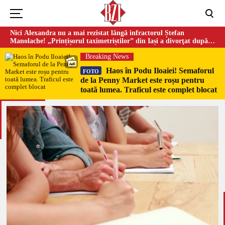
Nici Alexandra nu a mai rezistat lângă infractorul Ștefan
Manolache! „Prințișorul taximetriștilor” din Iași a divorţat după
doi ani de căsnicie
Breaking News
Haos în Podu Iloaiei! Semaforul
FOTO
de la Penny Market este roșu pentru
toată lumea. Traficul este complet blocat