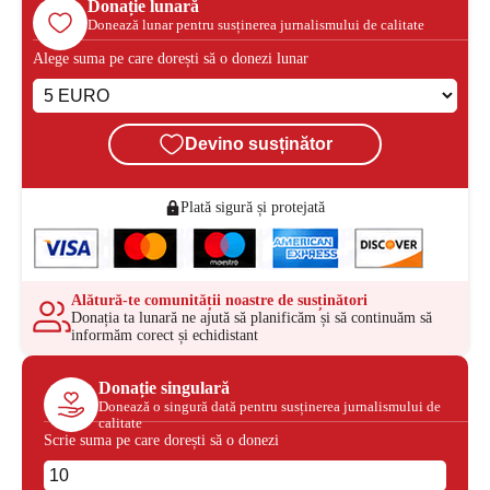
Donație lunară
Donează lunar pentru susținerea jurnalismului de calitate
Alege suma pe care dorești să o donezi lunar
Devino susținător
Plată sigură și protejată
Alătură-te comunității noastre de susținători
Donația ta lunară ne ajută să planificăm și să continuăm să
informăm corect și echidistant
Donație singulară
Donează o singură dată pentru susținerea jurnalismului de
calitate
Scrie suma pe care dorești să o donezi