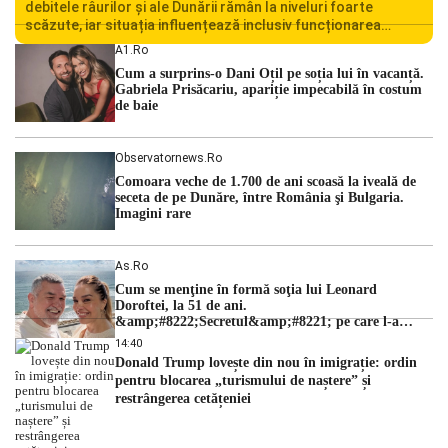
debitele râurilor și ale Dunării rămân la niveluri foarte
scăzute, iar situația influențează inclusiv funcționarea
Centralei Nucleare de la Cernavodă. România se confruntă
A1.ro
cu una dintre cele mai dificile perioade din punct de vedere
Cum a surprins-o Dani Oțil pe soția lui în vacanță.
hidrologic din ultimii ani. Lipsa […]
Gabriela Prisăcariu, apariție impecabilă în costum
de baie
Observatornews.ro
Comoara veche de 1.700 de ani scoasă la iveală de
seceta de pe Dunăre, între România şi Bulgaria.
Imagini rare
As.ro
Cum se menţine în formă soţia lui Leonard
Doroftei, la 51 de ani.
&amp;#8222;Secretul&amp;#8221; pe care l-a
dezvăluit
14:40
Donald Trump lovește din nou în imigrație: ordin
pentru blocarea „turismului de naștere” și
restrângerea cetățeniei