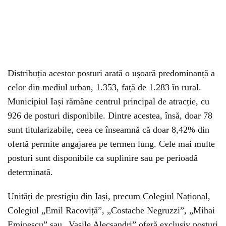
Distribuția acestor posturi arată o ușoară predominanță a
celor din mediul urban, 1.353, față de 1.283 în rural.
Municipiul Iași rămâne centrul principal de atracție, cu
926 de posturi disponibile. Dintre acestea, însă, doar 78
sunt titularizabile, ceea ce înseamnă că doar 8,42% din
ofertă permite angajarea pe termen lung. Cele mai multe
posturi sunt disponibile ca suplinire sau pe perioadă
determinată.
Unități de prestigiu din Iași, precum Colegiul Național,
Colegiul „Emil Racoviță”, „Costache Negruzzi”, „Mihai
Eminescu” sau „Vasile Alecsandri” oferă exclusiv posturi