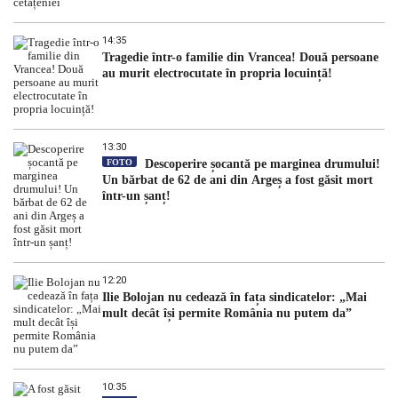
14:35
Tragedie într-o familie din Vrancea! Două persoane
au murit electrocutate în propria locuință!
13:30
FOTO
Descoperire șocantă pe marginea drumului!
Un bărbat de 62 de ani din Argeș a fost găsit mort
într-un șanț!
12:20
Ilie Bolojan nu cedează în fața sindicatelor: „Mai
mult decât își permite România nu putem da”
10:35