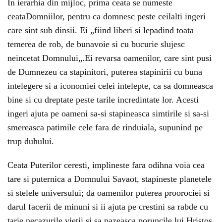
In ierarhia din mijloc, prima ceata se numeste
ceataDomniilor, pentru ca domnesc peste ceilalti ingeri
care sint sub dinsii. Ei „fiind liberi si lepadind toata
temerea de rob, de bunavoie si cu bucurie slujesc
neincetat Domnului„.Ei revarsa oamenilor, care sint pusi
de Dumnezeu ca stapinitori, puterea stapinirii cu buna
intelegere si a iconomiei celei intelepte, ca sa domneasca
bine si cu dreptate peste tarile incredintate lor. Acesti
ingeri ajuta pe oameni sa-si stapineasca simtirile si sa-si
smereasca patimile cele fara de rinduiala, supunind pe
trup duhului.
Ceata Puterilor ceresti, implineste fara odihna voia cea
tare si puternica a Domnului Savaot, stapineste planetele
si stelele universului; da oamenilor puterea proorociei si
darul facerii de minuni si ii ajuta pe crestini sa rabde cu
tarie necazurile vietii si sa pazeasca poruncile lui Hristos.