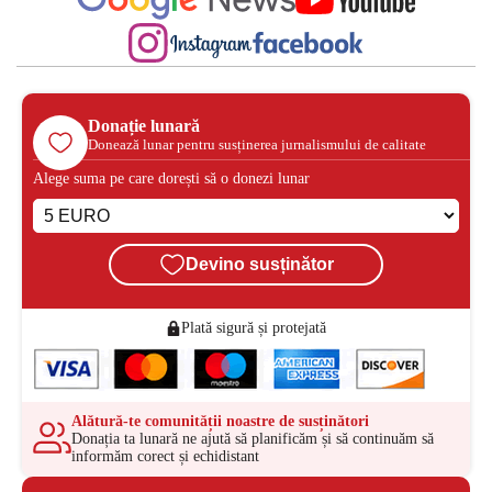
Donație lunară
Donează lunar pentru susținerea jurnalismului de calitate
Alege suma pe care dorești să o donezi lunar
Devino susținător
Plată sigură și protejată
Alătură-te comunității noastre de susținători
Donația ta lunară ne ajută să planificăm și să continuăm să
informăm corect și echidistant