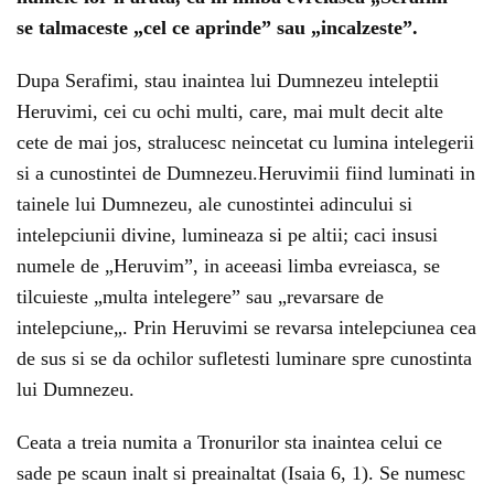
se talmaceste „cel ce aprinde” sau „incalzeste”.
Dupa Serafimi, stau inaintea lui Dumnezeu inteleptii
Heruvimi, cei cu ochi multi, care, mai mult decit alte
cete de mai jos, stralucesc neincetat cu lumina intelegerii
si a cunostintei de Dumnezeu.Heruvimii fiind luminati in
tainele lui Dumnezeu, ale cunostintei adincului si
intelepciunii divine, lumineaza si pe altii; caci insusi
numele de „Heruvim”, in aceeasi limba evreiasca, se
tilcuieste „multa intelegere” sau „revarsare de
intelepciune„. Prin Heruvimi se revarsa intelepciunea cea
de sus si se da ochilor sufletesti luminare spre cunostinta
lui Dumnezeu.
Ceata a treia numita a Tronurilor sta inaintea celui ce
sade pe scaun inalt si preainaltat (Isaia 6, 1). Se numesc