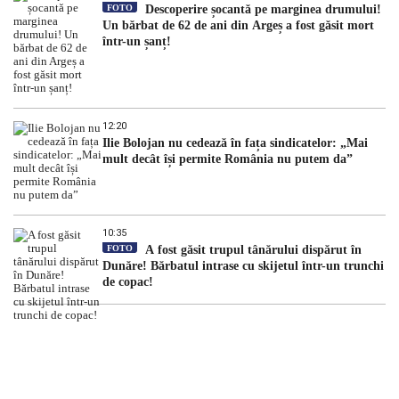
FOTO
Descoperire șocantă pe marginea drumului!
Un bărbat de 62 de ani din Argeș a fost găsit mort
într-un șanț!
12:20
Ilie Bolojan nu cedează în fața sindicatelor: „Mai
mult decât își permite România nu putem da”
10:35
FOTO
A fost găsit trupul tânărului dispărut în
Dunăre! Bărbatul intrase cu skijetul într-un trunchi
de copac!