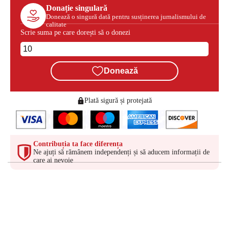
Donație singulară
Donează o singură dată pentru susținerea jurnalismului de
calitate
Scrie suma pe care dorești să o donezi
Donează
Plată sigură și protejată
Contribuția ta face diferența
Ne ajuți să rămânem independenți și să aducem informații de
care ai nevoie