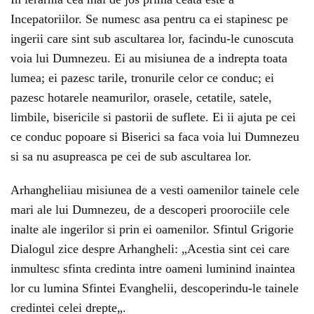
Incepatoriilor. Se numesc asa pentru ca ei stapinesc pe
ingerii care sint sub ascultarea lor, facindu-le cunoscuta
voia lui Dumnezeu. Ei au misiunea de a indrepta toata
lumea; ei pazesc tarile, tronurile celor ce conduc; ei
pazesc hotarele neamurilor, orasele, cetatile, satele,
limbile, bisericile si pastorii de suflete. Ei ii ajuta pe cei
ce conduc popoare si Biserici sa faca voia lui Dumnezeu
si sa nu asupreasca pe cei de sub ascultarea lor.
Arhangheliiau misiunea de a vesti oamenilor tainele cele
mari ale lui Dumnezeu, de a descoperi proorociile cele
inalte ale ingerilor si prin ei oamenilor. Sfintul Grigorie
Dialogul zice despre Arhangheli: „Acestia sint cei care
inmultesc sfinta credinta intre oameni luminind inaintea
lor cu lumina Sfintei Evanghelii, descoperindu-le tainele
credintei celei drepte„.