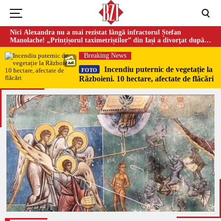
Nici Alexandra nu a mai rezistat lângă infractorul Ștefan
Manolache! „Prințișorul taximetriștilor” din Iași a divorţat după
doi ani de căsnicie
Breaking News
Incendiu puternic de vegetație la
FOTO
Războieni. 10 hectare, afectate de flăcări