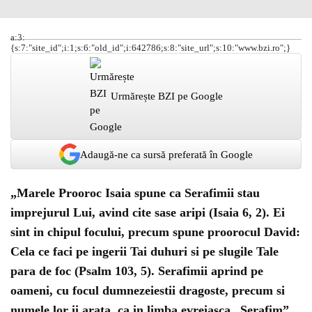
a:3:
{s:7:"site_id";i:1;s:6:"old_id";i:642786;s:8:"site_url";s:10:"www.bzi.ro";}
Urmărește BZI pe Google
Adaugă-ne ca sursă preferată în Google
„
Marele Prooroc
Isaia spune ca
Serafimii
stau
imprejurul Lui, avind cite sase aripi (Isaia 6, 2). Ei
sint in chipul focului, precum spune proorocul
David
:
Cela ce faci pe
ingerii Tai
duhuri si pe
slugile Tale
para de foc (Psalm 103, 5). Serafimii aprind pe
oameni, cu focul dumnezeiestii dragoste, precum si
numele lor ii arata, ca in limba evreiasca „Serafim”