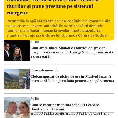
râurilor și pune presiune pe sistemul
energetic
Restricțiile la apă afectează 141 de localități din România, din
cauza secetei severe. Autoritățile avertizează că debitele
râurilor și ale Dunării rămân la niveluri foarte scăzute, iar
situația influențează inclusiv funcționarea Centralei Nucleare
de la Cernavodă. România se confruntă cu una dintre cele mai
A1.ro
dificile perioade din punct de vedere hidrologic din ultimii ani.
Cum arată Ilinca Simion cu burtica de gravidă.
Lipsa […]
Imagini rare cu soția lui George Simion, însărcinată
a doua oară
Observatornews.ro
Cioban muşcat de picior de urs în Masivul Iezer. A
încercat să-l alunge cu bâta pentru a-şi apăra turma
As.ro
Cum se menţine în formă soţia lui Leonard
Doroftei, la 51 de ani.
&amp;#8222;Secretul&amp;#8221; pe care l-a
dezvăluit