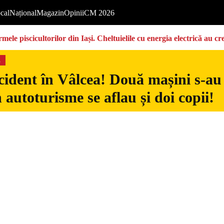
cal
Național
Magazin
Opinii
CM 2026
ermele piscicultorilor din Iași. Cheltuielile cu energia electrică a
s
ident în Vâlcea! Două mașini s-au c
n autoturisme se aflau și doi copii!