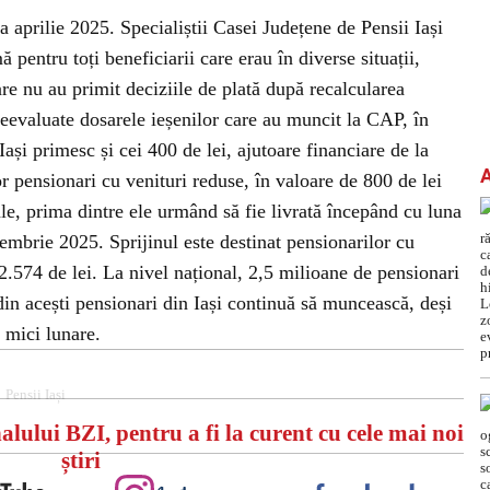
 aprilie 2025. Specialiștii Casei Județene de Pensii Iași
ă pentru toți beneficiarii care erau în diverse situații,
e nu au primit deciziile de plată după recalcularea
eevaluate dosarele ieșenilor care au muncit la CAP, în
Iași primesc și cei 400 de lei, ajutoare financiare de la
tor pensionari cu venituri reduse, în valoare de 800 de lei
ale, prima dintre ele urmând să fie livrată începând cu luna
cembrie 2025. Sprijinul este destinat pensionarilor cu
2.574 de lei. La nivel național, 2,5 milioane de pensionari
 din acești pensionari din Iași continuă să muncească, deși
r mici lunare.
Pensii Iași
alului BZI, pentru a fi la curent cu cele mai noi
știri