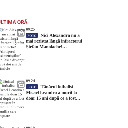
ULTIMA ORĂ
09:25
Nici Alexandra nu a
FOTO
mai rezistat lângă infractorul
Ștefan Manolache!
„Prințișorul taximetriștilor”
din Iași a divorţat după doi
ani de căsnicie
09:24
Tânărul fotbalist
FOTO
Micael Leandro a murit la
doar 15 ani după ce a fost
împușcat în timpul unui meci.
Familia cere dreptate