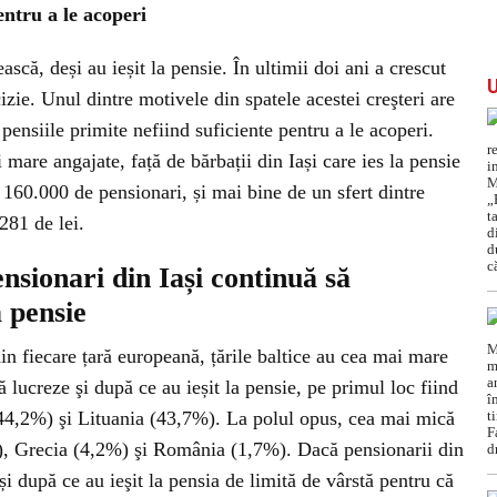
entru a le acoperi
scă, deși au ieșit la pensie. În ultimii doi ani a crescut
zie. Unul dintre motivele din spatele acestei creşteri are
 pensiile primite nefiind suficiente pentru a le acoperi.
are angajate, față de bărbații din Iași care ies la pensie
 160.000 de pensionari, și mai bine de un sfert dintre
281 de lei.
sionari din Iași continuă să
 pensie
din fiecare țară europeană, țările baltice au cea mai mare
 lucreze şi după ce au ieșit la pensie, pe primul loc fiind
44,2%) şi Lituania (43,7%). La polul opus, cea mai mică
%), Grecia (4,2%) şi România (1,7%). Dacă pensionarii din
și după ce au ieşit la pensia de limită de vârstă pentru că