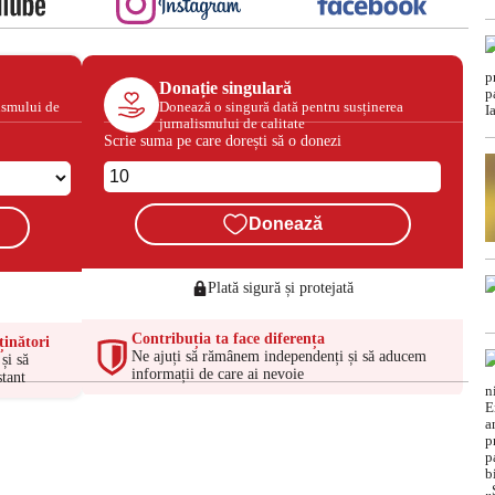
Donație singulară
ismului de
Donează o singură dată pentru susținerea
jurnalismului de calitate
Scrie suma pe care dorești să o donezi
Donează
Plată sigură și protejată
Contribuția ta face diferența
ținători
Ne ajuți să rămânem independenți și să aducem
și să
informații de care ai nevoie
tant