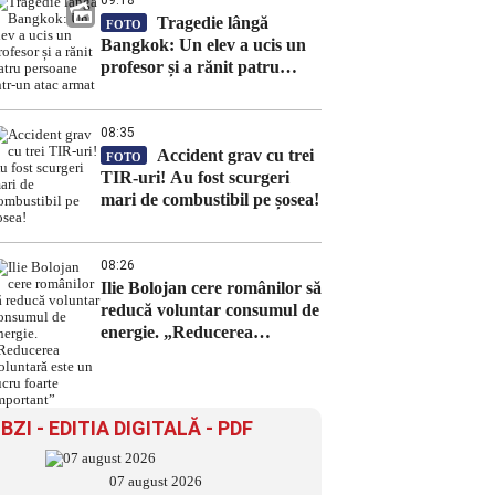
09:18
Tragedie lângă
FOTO
Bangkok: Un elev a ucis un
profesor și a rănit patru
persoane într-un atac armat
08:35
Accident grav cu trei
FOTO
TIR-uri! Au fost scurgeri
mari de combustibil pe șosea!
08:26
Ilie Bolojan cere românilor să
reducă voluntar consumul de
energie. „Reducerea
voluntară este un lucru
foarte important”
BZI - EDITIA DIGITALĂ - PDF
07 august 2026