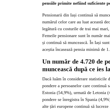
pensiile primite nefiind suficiente p
Pensionarii din Iași continuă să muncea
numărul celor care au luat această deci
legătură cu costurile de trai mai mari,
Femeile pensionare sunt în număr mai m
și continuă să muncească. În Iași sunt
aceștia încasează pensia minimă de 1.
Un număr de 4.720 de pen
muncească după ce ies la
Dacă luăm în considerare statisticile 
pondere a persoanelor care continuă să
Estonia (54,9%), urmată de Letonia (
pondere se înregistra în Spania (4,9
alte țări europene continuă să lucreze 