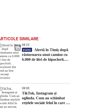
ARTICOLE SIMILARE
08:23
Alertă în Timiș după
FOTO
răsturnarea unui camion cu
6.000 de litri de hipoclorit.
Locuitorii din zonă au fost
evacuați preventiv
08:00
TikTok, Instagram și
oglinda. Cum au schimbat
rețelele sociale felul în care ne
privim