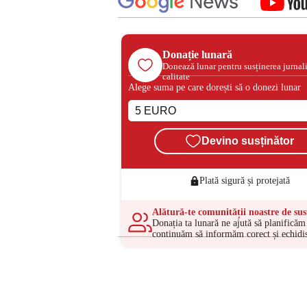
Donație lunară
Donează lunar pentru susținerea jurnal
calitate
Alege suma pe care dorești să o donezi lunar
Devino susținător
Plată sigură și protejată
Alătură-te comunității noastre de sus
Donația ta lunară ne ajută să planificăm 
continuăm să informăm corect și echidis