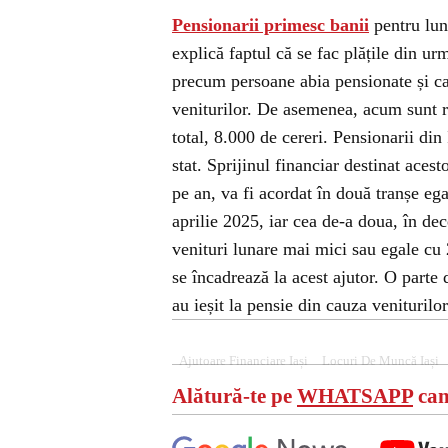
Pensionarii primesc banii
pentru luna
explică faptul că se fac plățile din urm
precum persoane abia pensionate și car
veniturilor. De asemenea, acum sunt r
total, 8.000 de cereri. Pensionarii din 
stat. Sprijinul financiar destinat aces
pe an, va fi acordat în două tranșe eg
aprilie 2025, iar cea de-a doua, în de
venituri lunare mai mici sau egale cu 
se încadrează la acest ajutor. O parte
au ieșit la pensie din cauza veniturilo
Ajutoare Financiare Iași
Locuri De Muncă Iași
Alătură-te pe
WHATSAPP
can