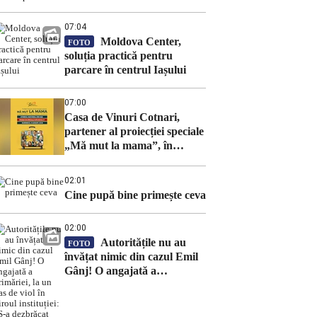
07:04
Moldova Center,
FOTO
soluția practică pentru
parcare în centrul Iașului
07:00
Casa de Vinuri Cotnari,
partener al proiecției speciale
„Mă mut la mama”, în
închiderea Festivalului Serile
Filmului Românesc 2026
02:01
Cine pupă bine primește ceva
02:00
Autoritățile nu au
FOTO
învățat nimic din cazul Emil
Gânj! O angajată a
primăriei, la un pas de viol în
biroul instituției: „S-a
dezbrăcat gol-pușcă”