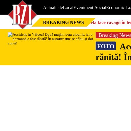
Actualitate
Local
Eveniment-Social
Economic Lo
BREAKING NEWS
Seceta face ravagii în f
foarte mari”
Breaking New
Acc
FOTO
rănită! Î